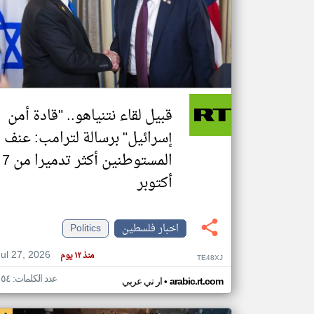
تعبر
المقالات
الموجوده
هنا عن
وجهة
نظر
قبيل لقاء نتنياهو.. "قادة أمن
كاتبيها.
إسرائيل" برسالة لترامب: عنف
المستوطنين أكثر تدميرا من 7
أكتوبر
اخبار فلسطين
Politics
Jul 27, 2026
منذ ١٢ يوم
TE48XJ
عدد الكلمات: ١٥٤
•
arabic.rt.com
ار تي عربي