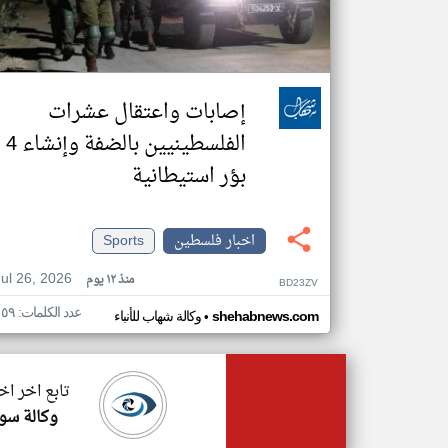
إصابات واعتقال عشرات
الفلسطينيين بالضفة وإنشاء 4
بؤر استيطانية
اخبار فلسطين
Sports
Jul 26, 2026
منذ ١٢ يوم
BD23ZV
عدد الكلمات: ١٥٩
•
shehabnews.com
وكالة شهاب للأنباء
تابع اخر ا
وكالة سوا