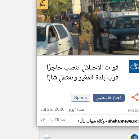
بار فلسطين من وكالة شهاب للأنباء
قوات الاحتلال تنصب حاجزًا
قرب بلدة المغير وتعتقل شابًا
اخبار فلسطين
Sports
Jul 26, 2026
منذ ١٢ يوم
RN84U
عدد الكلمات: ٧٣
•
shehabnews.co
وكالة شهاب للأنباء