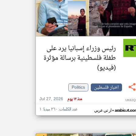
klyoum.com
تغيير الدولة
مصادر الأخبار من فلسطين
اخبار فلسطين على مدار الساعة
رئيس وزراء إسبانيا يرد على
أهم اخبار فلسطين العاجلة والمباشرة
طفلة فلسطينية برسالة مؤثرة
(فيديو)
اخبار فلسطين
Politics
Jul 27, 2026
منذ ١٢ يوم
UK62Q
عدد الكلمات: ٢٦٠ ميديا: ١
•
arabic.rt.c
ار تي عربي