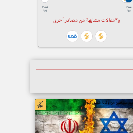
منذ ١٢
منذ ١٣
يوم
يوم
و٣مقالات مشابهة من مصادر أخرى
بار فلسطين من وكالة شمس نيوز