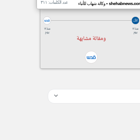
عدد الكلمات: ٣١١
•
shehabnews.co
وكالة شهاب للأنباء
منذ ١٢
منذ ١٢
يوم
يوم
ومقالة مشابهة