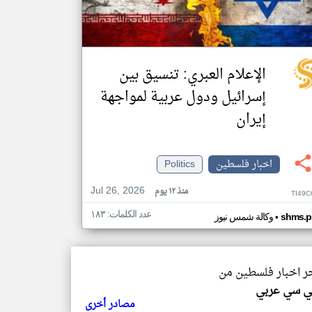
الإعلام العبري: تنسيق بين
إسرائيل ودول عربية لمواجهة
إيران
اخبار فلسطين
Politics
Jul 26, 2026
منذ ١٢ يوم
TI49C
عدد الكلمات: ١٨٣
•
shms.p
وكالة شمس نيوز
خر اخبار فلسطين من
ي سي عربي
مصادر أخرى