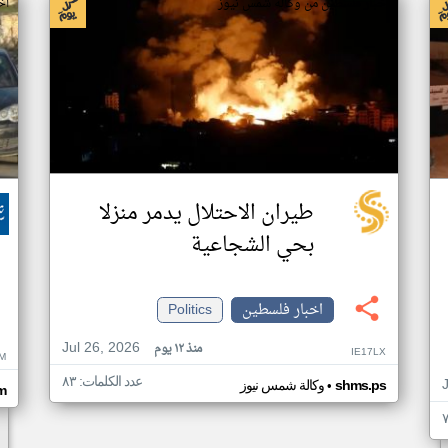
اخبار فلسطين من وكالة شمس نيوز
اخ
طيران الاحتلال يدمر منزلا
بحي الشجاعية
اخبار فلسطين
Politics
Jul 26, 2026
منذ ١٢ يوم
IE17LX
M
عدد الكلمات: ٨٣
•
shms.ps
وكالة شمس نيوز
m