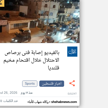
اخبار فلسطين من وكالة شهاب للأنباء
بالفيديو إصابة فتى برصاص
الاحتلال خلال اقتحام مخيم
قلنديا
اخبار فلسطين
Sports
Jul 26, 2026
منذ ١٢ يوم
DJ12XT
عدد الكلمات: ٧٥
•
shehabnews.com
وكالة شهاب للأنباء