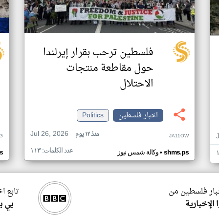
فلسطين ترحب بقرار إيرلندا
حول مقاطعة منتجات
الاحتلال
اخبار فلسطين
Politics
Jul 26, 2026
منذ ١٢ يوم
G
JA11OW
عدد الكلمات: ١١٣
•
shms.ps
وكالة شمس نيوز
s
خبار فلسطين من
تابع ا
 الإخبارية
بي ب