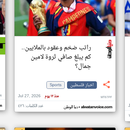
راتب ضخم وعقود بالملايين..
كم يبلغ صافي ثروة لامين
جمال؟
اخبار فلسطين
Sports
Jul 27, 2026
منذ ١٢ يوم
R
MT67PF
om
عدد الكلمات: ٤٢٦
•
alwatanvoice.com
دنيا الوطن