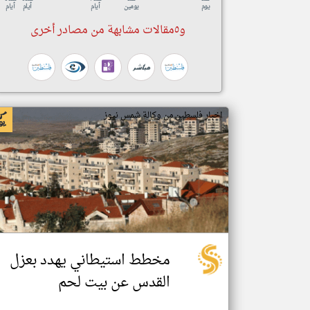
يوم
يومين
أيام
أيام
أيام
و٥مقالات مشابهة من مصادر أخرى
اخبار فلسطين من وكالة شمس نيوز
مخطط استيطاني يهدد بعزل
القدس عن بيت لحم