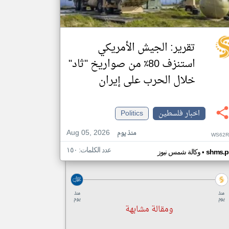
تقرير: الجيش الأمريكي
استنزف 80٪ من صواريخ "ثاد"
خلال الحرب على إيران
اخبار فلسطين
Politics
Aug 05, 2026
منذ يوم
WS62R
عدد الكلمات: ١٥٠
•
shms.p
وكالة شمس نيوز
منذ
منذ
يوم
يوم
ومقالة مشابهة