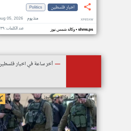
اخبار فلسطين
Politics
Aug 05, 2026
منذ يوم
XP85XW
عدد الكلمات: ٢٣٩
•
shms.ps
وكالة شمس نيوز
أخر ساعة في اخبار فلسطين
اخبار فلسطين من وكالة شمس نيوز