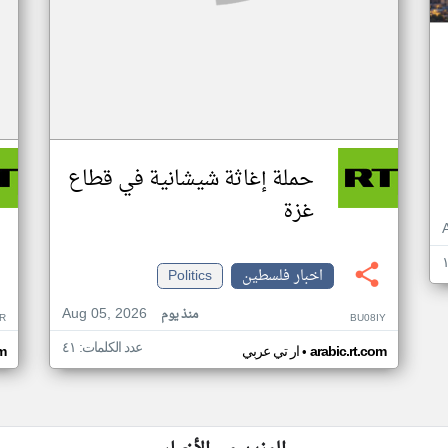
حملة إغاثة شيشانية في قطاع
غزة
اخبار فلسطين
Politics
Aug 05, 2026
منذ يوم
R
BU08IY
عدد الكلمات: ٤١
•
arabic.rt.com
ار تي عربي
om