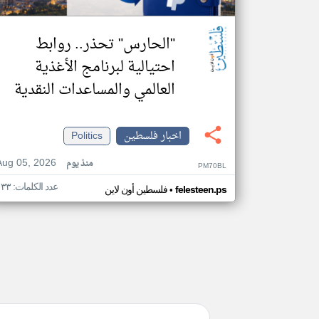
"الحارس" تحذر.. روابط
احتيالية لبرنامج الأغذية
العالمي والمساعدات النقدية
اخبار فلسطين
Politics
Aug 05, 2026
منذ يوم
PM70BL
عدد الكلمات: ١٣٣
•
felesteen.ps
فلسطين أون لاين