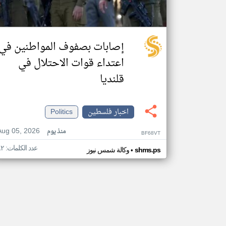
إصابات بصفوف المواطنين في
اعتداء قوات الاحتلال في
قلنديا
اخبار فلسطين
Politics
Aug 05, 2026
منذ يوم
BF68VT
عدد الكلمات: ٨٢
•
shms.ps
وكالة شمس نيوز