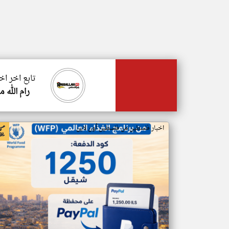
تابع اخر ا
رام الله 
اخبار فلسطين من فلسطين أون لاين