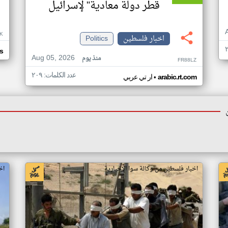
قطر دولة معادية" لإسرائيل
K
اخبار فلسطين
Politics
s
Aug 05, 2026
منذ يوم
FR88LZ
عدد الكلمات: ٢٠٩
•
arabic.rt.com
ار تي عربي
اخبار فلسطين من وكالة سوا الإخبارية
اخ