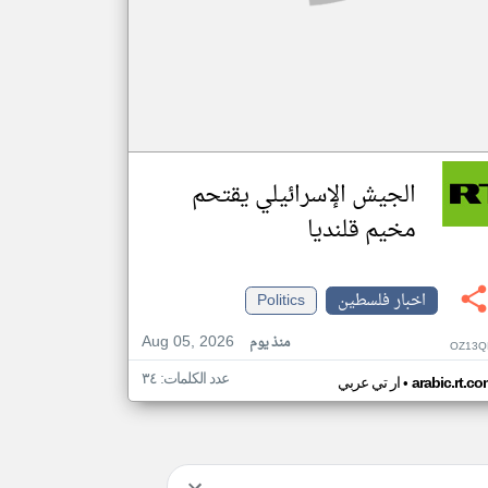
الجيش الإسرائيلي يقتحم
مخيم قلنديا
اخبار فلسطين
Politics
Aug 05, 2026
منذ يوم
OZ13Q
عدد الكلمات: ٣٤
•
arabic.rt.c
ار تي عربي