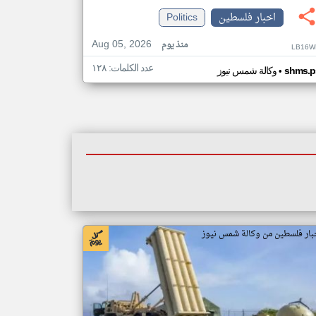
اخبار فلسطين
Politics
Aug 05, 2026
منذ يوم
LB16W
عدد الكلمات: ١٢٨
•
shms.p
وكالة شمس نيوز
بار فلسطين من وكالة شمس نيوز