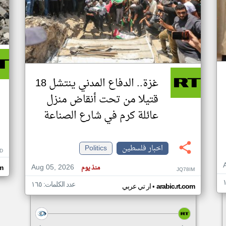
غزة.. الدفاع المدني ينتشل 18
قتيلا من تحت أنقاض منزل
عائلة كرم في شارع الصناعة
اخبار فلسطين
Politics
D
Aug 05, 2026
منذ يوم
om
JQ78IM
عدد الكلمات: ١٦٥
•
arabic.rt.com
ار تي عربي