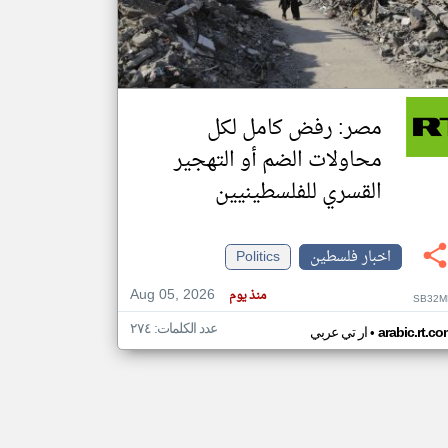
klyoum.com
تغيير الدولة
مصادر الأخبار من فلسطين
مصر: رفض كامل لكل
اخبار فلسطين على مدار الساعة
محاولات الضم أو التهجير
أهم اخبار فلسطين العاجلة والمباشرة
القسري للفلسطينيين
اخبار فلسطين
Politics
Aug 05, 2026
منذ يوم
SB32M
عدد الكلمات: ٢٧٤
•
arabic.rt.c
ار تي عربي