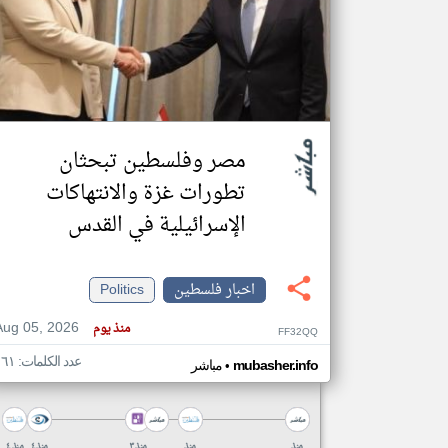
تعبر
المقالات
الموجوده
هنا عن
وجهة
نظر
مصر وفلسطين تبحثان
كاتبيها.
تطورات غزة والانتهاكات
الإسرائيلية في القدس
اخبار فلسطين
Politics
Aug 05, 2026
منذ يوم
FF32QQ
عدد الكلمات: ١٦١
•
mubasher.info
مباشر
منذ
منذ
منذ ٣
منذ ٤
منذ ٤