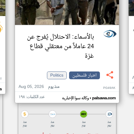
بالأسماء: الاحتلال يُفرج عن
24 عاملاً من معتقلي قطاع
غزة
اخبار فلسطين
Politics
T
Aug 05, 2026
منذ يوم
PG49AK
s
عدد الكلمات: ١٩٨
•
palsawa.com
وكالة سوا الإخبارية
منذ
منذ
منذ
منذ
يوم
يوم
يوم
يوم