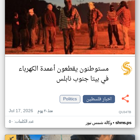
مستوطنون يقطعون أعمدة الكهرباء
في بيتا جنوب نابلس
اخبار فلسطين
Politics
Jul 17, 2026
منذ ٢٠ يوم
QU34TB
عدد الكلمات: ٥٠
•
shms.ps
وكالة شمس نيوز