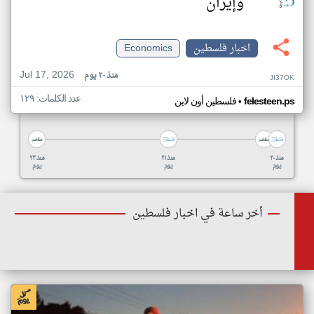
وإيران
اخبار فلسطين
Economics
Jul 17, 2026
منذ ٢٠ يوم
JI37OK
عدد الكلمات: ١٢٩
•
felesteen.ps
فلسطين أون لاين
منذ ٢٠
منذ ٢١
منذ ٢٣
يوم
يوم
يوم
أخر ساعة في اخبار فلسطين