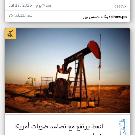
Jul 17, 2026
منذ ٢٠ يوم
CB79VX
عدد الكلمات: ٧٥
•
shms.ps
وكالة شمس نيوز
النفط يرتفع مع تصاعد ضربات أمريكا