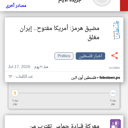
جريدة الايام
مصادر أخرى
مضيق هرمز: أمريكا مفتوح.. إيران
مغلق
اخبار فلسطين
Politics
Jul 17, 2026
منذ ٢٠ يوم
XL09BA
عدد الكلمات: ٦٣٠
•
felesteen.ps
فلسطين أون لاين
منذ ٢٠
منذ ٢٠
يوم
يوم
معركة قيادة حماس تقترب من