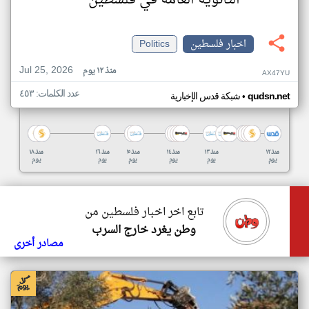
الثانوية العامة في فلسطين
اخبار فلسطين
Politics
Jul 25, 2026
منذ ١٢ يوم
AX47YU
عدد الكلمات: ٤٥٣
•
qudsn.net
شبكة قدس الإخبارية
منذ ١٢
منذ ١٣
منذ ١٤
منذ ١٥
منذ ١٦
منذ ١٨
يوم
يوم
يوم
يوم
يوم
يوم
تابع اخر اخبار فلسطين من
وطن يغرد خارج السرب
مصادر أخرى