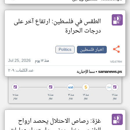
الطقس في فلسطين: ارتفاع آخر على
درجات الحرارة
اخبار فلسطين
Politics
Jul 25, 2026
منذ ١٢ يوم
VE47RH
عدد الكلمات: ٢٠٩
•
samanews.ps
سما الإخبارية
منذ ١٢
منذ ١٣
منذ ١٣
منذ ١٤
منذ ١٥
يوم
يوم
يوم
يوم
يوم
غزة: رصاص الاحتلال يحصد ارواح