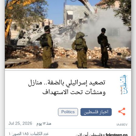
تصعيد إسرائيلي بالضفة.. منازل
ومنشآت تحت الاستهداف
اخبار فلسطين
Politics
Jul 25, 2026
منذ ١٢ يوم
IA49EV
عدد الكلمات: ١٨٥ الصور: ١
•
felesteen.ps
فلسطين أون لاين