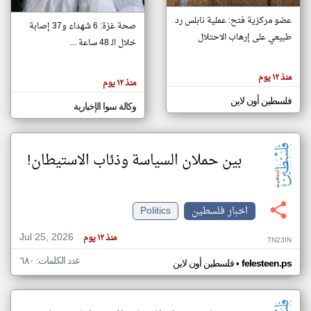
عضو مركزية فتح: عملية نابلس رد
صحة غزة: 6 شهداء و37 إصابة
طبيعي على إرهاب الاحتلال
خلال الـ 48 ساعة ...
klyoum.com
تغيير الدولة
تعبر
مصادر الأخبار من فلسطين
المقالات
منذ ١٢ يوم
الموجوده
منذ ١٢ يوم
اخبار فلسطين على مدار الساعة
هنا عن
وجهة
فلسطين أون لاين
نظر
أهم اخبار فلسطين العاجلة والمباشرة
وكالة سوا الإخبارية
كاتبيها.
بين حملان السياسة وذئاب الاستيطان!
اخبار فلسطين
Politics
Jul 25, 2026
منذ ١٢ يوم
TN23IN
عدد الكلمات: ٦٨٠
•
felesteen.ps
فلسطين أون لاين