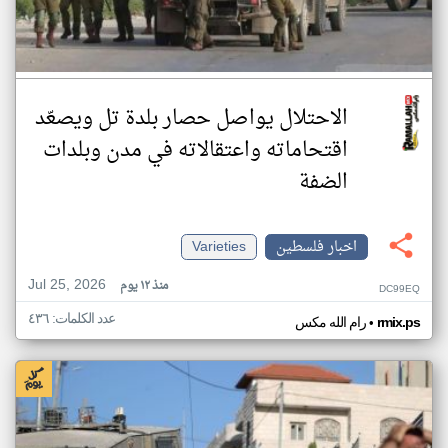
الاحتلال يواصل حصار بلدة تل ويصعّد
اقتحاماته واعتقالاته في مدن وبلدات
الضفة
اخبار فلسطين
Varieties
Jul 25, 2026
منذ ١٢ يوم
DC99EQ
عدد الكلمات: ٤٣٦
•
rmix.ps
رام الله مكس