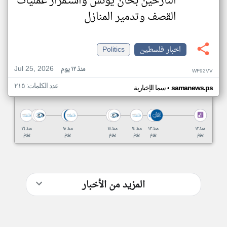
النازحين بخان يونس واستمرار عمليات
القصف وتدمير المنازل
اخبار فلسطين
Politics
Jul 25, 2026
منذ ١٢ يوم
WF92VV
عدد الكلمات: ٢١٥
•
samanews.ps
سما الإخبارية
منذ ١٢
منذ ١٣
منذ ١٤
منذ ١٤
منذ ١٥
منذ ١٦
يوم
يوم
يوم
يوم
يوم
يوم
المزيد من الأخبار