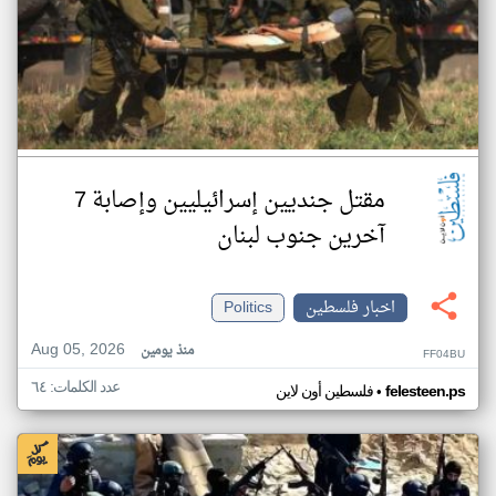
مقتل جنديين إسرائيليين وإصابة 7
آخرين جنوب لبنان
اخبار فلسطين
Politics
Aug 05, 2026
منذ يومين
FF04BU
عدد الكلمات: ٦٤
•
felesteen.ps
فلسطين أون لاين