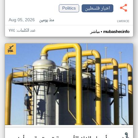
اخبار فلسطين
Politics
Aug 05, 2026
منذ يومين
LW09CE
عدد الكلمات: ٧٧٤
•
mubasher.info
مباشر