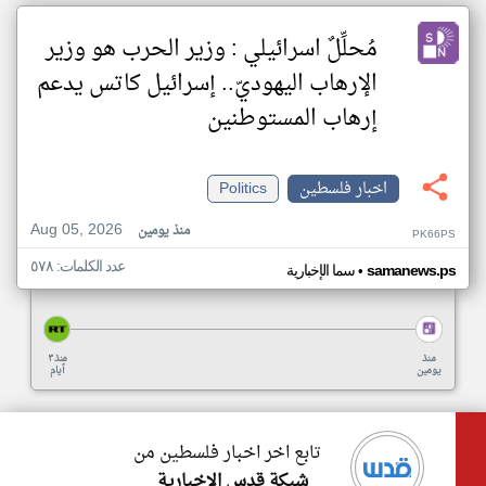
مُحلِّلٌ اسرائيلي : وزير الحرب هو وزير
الإرهاب اليهوديّ.. إسرائيل كاتس يدعم
إرهاب المستوطنين
اخبار فلسطين
Politics
Aug 05, 2026
منذ يومين
PK66PS
عدد الكلمات: ٥٧٨
•
samanews.ps
سما الإخبارية
منذ
منذ ٣
يومين
أيام
تابع اخر اخبار فلسطين من
شبكة قدس الإخبارية