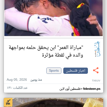
"مباراة العمر" ابن يحقق حلمه بمواجهة
والده في لقطة مؤثرة
اخبار فلسطين
Sports
Aug 05, 2026
منذ يومين
TX91IV
عدد الكلمات: ١٣١
•
felesteen.ps
فلسطين أون لاين