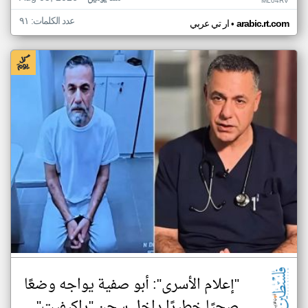
ML04RV
عدد الكلمات: ٩١
•
arabic.rt.com
ار تي عربي
"إعلام الأسرى": أبو صفية يواجه وضعًا
صحيًا خطيرًا داخل سجن "راكيفيت"