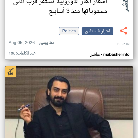
أسعار الغاز الأوروبية تستقر قرب أدنى
مستوياتها منذ 3 أسابيع
اخبار فلسطين
Politics
Aug 05, 2026
منذ يومين
BE26TN
عدد الكلمات: ١٥٤
•
mubasher.info
مباشر