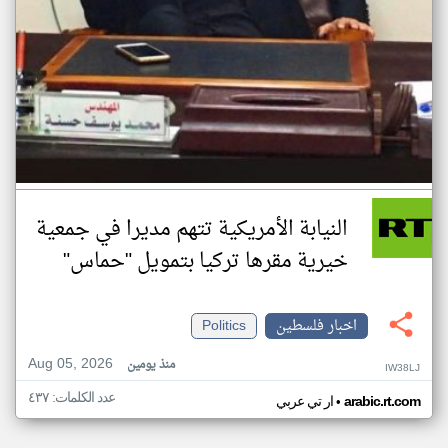
النيابة الأمريكية تتهم مديرا في جمعية
خيرية مقرها تركيا بتمويل "حماس"
اخبار فلسطين
Politics
Aug 05, 2026
منذ يومين
IW38LJ
عدد الكلمات: ٤٣٧
•
arabic.rt.com
ار تي عربي