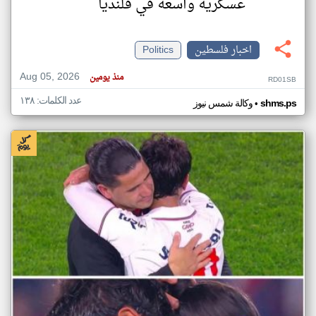
عسكرية واسعة في قلنديا
اخبار فلسطين
Politics
Aug 05, 2026
منذ يومين
RD01SB
عدد الكلمات: ١٣٨
•
shms.ps
وكالة شمس نيوز