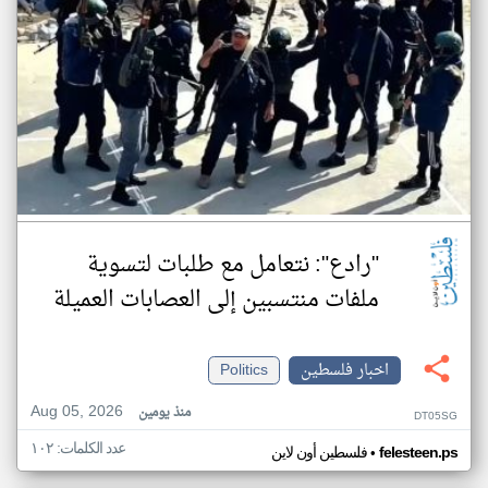
"رادع": نتعامل مع طلبات لتسوية
ملفات منتسبين إلى العصابات العميلة
اخبار فلسطين
Politics
Aug 05, 2026
منذ يومين
DT05SG
عدد الكلمات: ١٠٢
•
felesteen.ps
فلسطين أون لاين