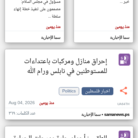
خبر ...
مسؤول في مجلس السلام:
مصممون على تنفيذ خطة إنهاء
سلطة ...
klyoum.com
تغيير الدولة
منذ يومين
منذ يومين
تعبر
مصادر الأخبار من فلسطين
المقالات
الموجوده
سما الإخبارية
سما الإخبارية
اخبار فلسطين على مدار الساعة
هنا عن
وجهة
نظر
أهم اخبار فلسطين العاجلة والمباشرة
كاتبيها.
إحراق منازل ومركبات باعتداءات
للمستوطنين في نابلس ورام الله
اخبار فلسطين
Politics
Aug 04, 2026
منذ يومين
UA64TH
عدد الكلمات: ٣٦٩
•
samanews.ps
سما الإخبارية