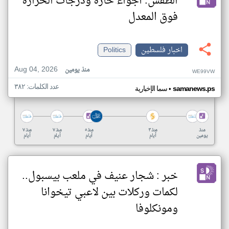
الطقس: أجواء حارة ودرجات الحرارة
فوق المعدل
اخبار فلسطين
Politics
Aug 04, 2026
منذ يومين
WE99VW
عدد الكلمات: ٣٨٢
•
samanews.ps
سما الإخبارية
منذ
منذ ٣
منذ ٥
منذ ٧
منذ ٧
يومين
أيام
أيام
أيام
أيام
خبر : شجار عنيف في ملعب بيسبول..
لكمات وركلات بين لاعبي تيخوانا
ومونكلوفا