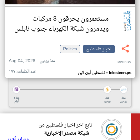
مستعمرون يحرقون 3 مركبات
ويدمرون شبكة الكهرباء جنوب نابلس
اخبار فلسطين
Politics
Aug 04, 2026
منذ يومين
MW05GV
عدد الكلمات: ١٧٧
•
felesteen.ps
فلسطين أون لاين
منذ
منذ
منذ ٣
يومين
يومين
أيام
تابع اخر اخبار فلسطين من
شبكة مصدر الإخبارية
مصادر أخرى