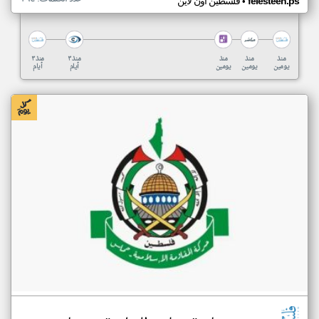
•
felesteen.ps
فلسطين أون لاين
منذ
منذ
منذ
منذ ٣
منذ ٣
يومين
يومين
يومين
أيام
أيام