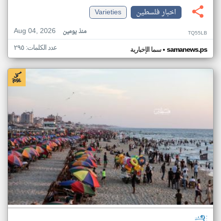
اخبار فلسطين
Varieties
Aug 04, 2026
منذ يومين
TQ55LB
عدد الكلمات: ٢٩٥
•
samanews.ps
سما الإخبارية