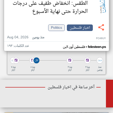
الطقس: انخفاض طفيف على درجات
الحرارة حتى نهاية الأسبوع
اخبار فلسطين
Politics
Aug 04, 2026
منذ يومين
FC48UY
عدد الكلمات: ١٩٣
•
felesteen.ps
فلسطين أون لاين
منذ
منذ ٣
منذ ٣
منذ ٥
منذ ٧
يومين
أيام
أيام
أيام
أيام
أخر ساعة في اخبار فلسطين