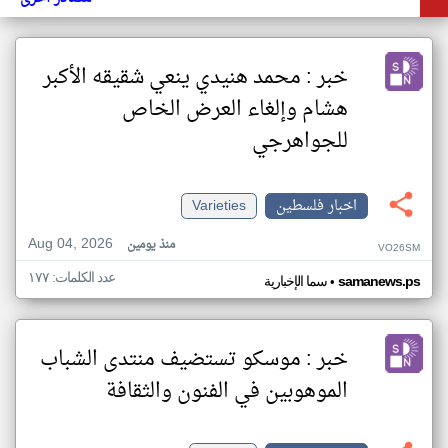
خبر : محمد هنيدي ينعي شقيقه الأكبر
هشام وإلغاء العرض الخاص
للجواهرجي
اخبار فلسطين
Varieties
Aug 04, 2026
منذ يومين
VO26SM
عدد الكلمات: ١٧٧
•
samanews.ps
سما الإخبارية
خبر : موسكو تستضيف منتدى الشباب
الموهوبين في الفنون والثقافة