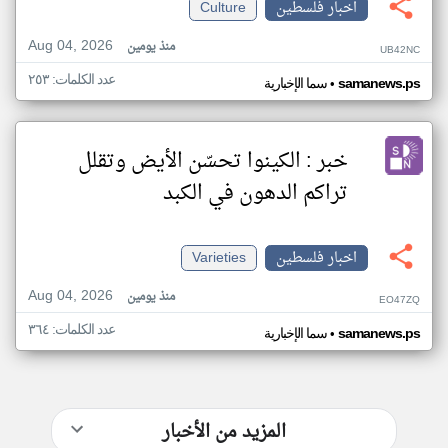
اخبار فلسطين
Culture
Aug 04, 2026
منذ يومين
UB42NC
عدد الكلمات: ٢٥٣
•
samanews.ps
سما الإخبارية
خبر : الكينوا تحسّن الأيض وتقلل
تراكم الدهون في الكبد
اخبار فلسطين
Varieties
Aug 04, 2026
منذ يومين
EO47ZQ
عدد الكلمات: ٣٦٤
•
samanews.ps
سما الإخبارية
المزيد من الأخبار