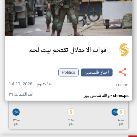
قوات الاحتلال تقتحم بيت لحم
اخبار فلسطين
Politics
Jul 20, 2026
منذ ٢٠ يوم
LF46OG
عدد الكلمات: ٣٦
•
shms.ps
وكالة شمس نيوز
منذ ٢٠
منذ ٢١
منذ ٢٣
يوم
يوم
يوم