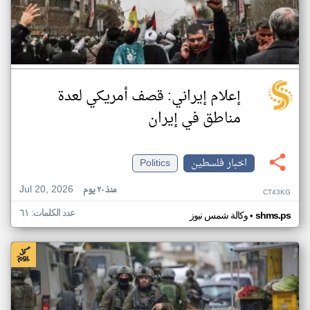
إعلام إيراني: قصف أمريكي لعدة
مناطق في إيران
اخبار فلسطين
Politics
Jul 20, 2026
منذ ٢٠ يوم
CT43KG
عدد الكلمات: ٦١
•
shms.ps
وكالة شمس نيوز