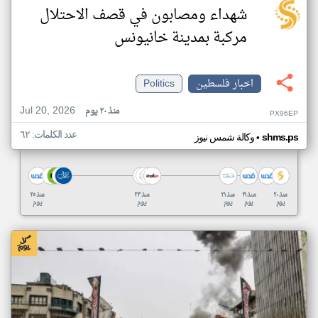
شهداء ومصابون في قصف الاحتلال
مركبة بمدينة خانيونس
اخبار فلسطين
Politics
Jul 20, 2026
منذ ٢٠ يوم
PX96EP
عدد الكلمات: ٦٢
•
shms.ps
وكالة شمس نيوز
منذ ٢٠
منذ ٢١
منذ ٢١
منذ ٢٣
منذ ٢٥
يوم
يوم
يوم
يوم
يوم