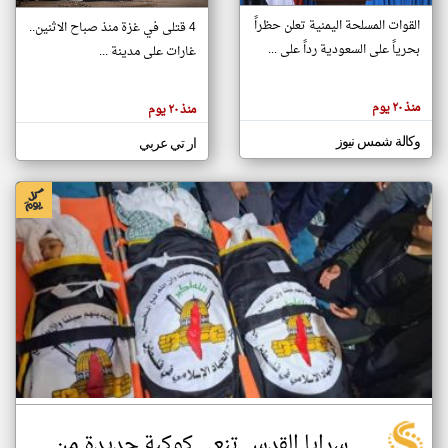
القوات المسلحة اليمنية تعلن حظراً
4 قتلى في غزة منذ صباح الاثنين..
بحرياً على السعودية رداً على ...
غارات على مدينة ...
klyoum.com
تغيير الدولة
تعبر
مصادر الأخبار من فلسطين
المقالات
منذ ٢٠ يوم
منذ ٢٠ يوم
الموجوده
اخبار فلسطين على مدار الساعة
هنا عن
وجهة
وكالة شمس نيوز
ار تي عربي
نظر
أهم اخبار فلسطين العاجلة والمباشرة
كاتبيها.
سرايا القدس تنعى كوكبة جديدة من