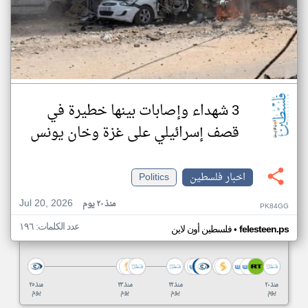
3 شهداء وإصابات بينها خطيرة في
قصف إسرائيلي على غزة وخان يونس
اخبار فلسطين
Politics
Jul 20, 2026
منذ ٢٠ يوم
PK84GG
عدد الكلمات: ١٩٦
•
felesteen.ps
فلسطين أون لاين
منذ ٢٠
منذ ٢٢
منذ ٢٣
منذ ٢٥
يوم
يوم
يوم
يوم