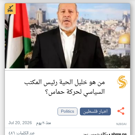
من هو خليل الحية رئيس المكتب
السياسي لحركة حماس؟
اخبار فلسطين
Politics
Jul 20, 2026
منذ ٢٠ يوم
NJ93AI
عدد الكلمات: ٤٨٦
•
shms.ps
وكالة شمس نيوز