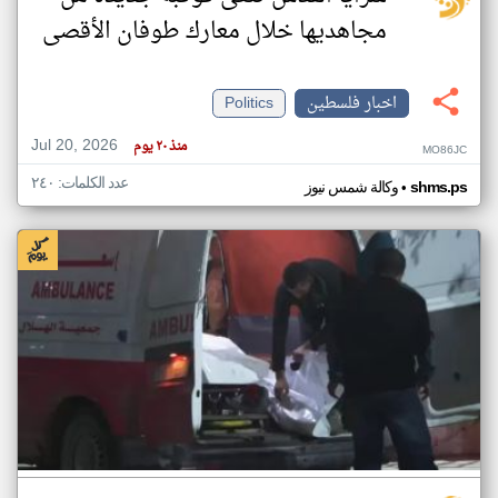
مجاهديها خلال معارك طوفان الأقصى
اخبار فلسطين
Politics
Jul 20, 2026
منذ ٢٠ يوم
MO86JC
عدد الكلمات: ٢٤٠
•
shms.ps
وكالة شمس نيوز