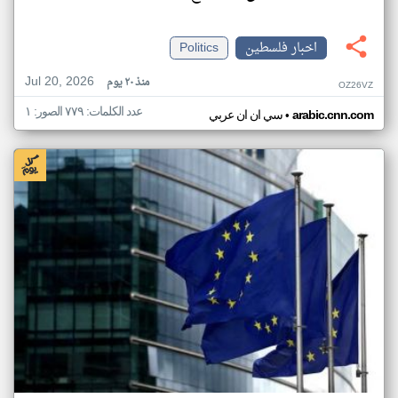
اخبار فلسطين
Politics
Jul 20, 2026
منذ ٢٠ يوم
OZ26VZ
عدد الكلمات: ٧٧٩ الصور: ١
•
arabic.cnn.com
سي ان ان عربي