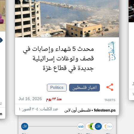
محدث 5 شهداء وإصابات في
قصف وتوغلات إسرائيلية
جديدة في قطاع غزة
اخبار فلسطين
Politics
Jul 16, 2026
منذ ٢٣ يوم
TA88TS
Z
عدد الكلمات: ٢٠٤ الصور: ١
•
felesteen.ps
فلسطين أون لاين
m