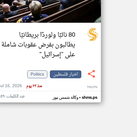
تعبر
المقالات
80 نائبًا ولوردًا بريطانيًا
الموجوده
هنا عن
يطالبون بفرض عقوبات شاملة
وجهة
نظر
كاتبيها.
على "إسرائيل"
اخبار فلسطين
Politics
Jul 16, 2026
منذ ٢٣ يوم
TI91FN
عدد الكلمات: ١٥٩
•
shms.ps
وكالة شمس نيوز