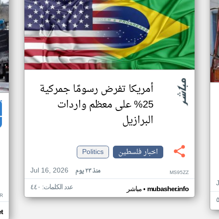
أمريكا تفرض رسومًا جمركية
25% على معظم واردات
البرازيل
اخبار فلسطين
Politics
Jul 16, 2026
منذ ٢٣ يوم
MS95ZZ
عدد الكلمات: ٤٤٠
•
mubasher.info
مباشر
R
t