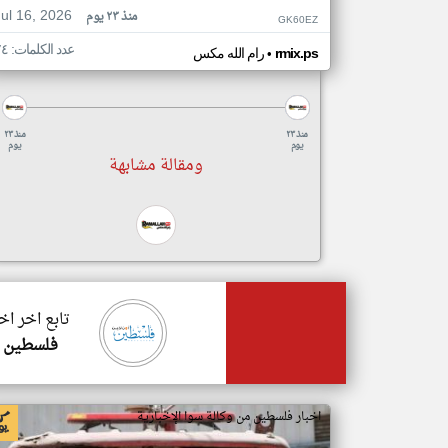
Jul 16, 2026
منذ ٢٣ يوم
GK60EZ
عدد الكلمات: ٧٤
•
rmix.ps
رام الله مكس
منذ ٢٣
منذ ٢٣
يوم
يوم
ومقالة مشابهة
تابع اخر ا
فلسطين أ
اخبار فلسطين من وكالة سوا الإخبارية