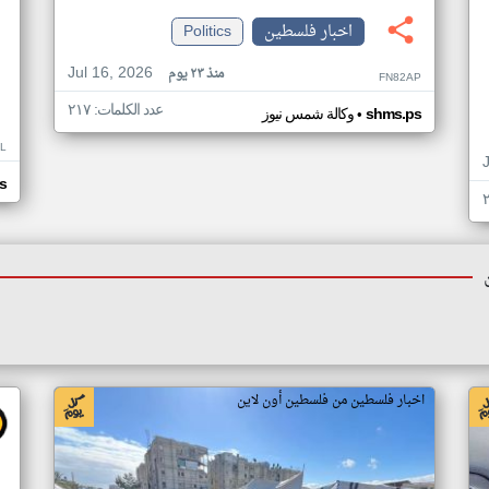
اخبار فلسطين
Politics
Jul 16, 2026
منذ ٢٣ يوم
FN82AP
عدد الكلمات: ٢١٧
•
shms.ps
وكالة شمس نيوز
L
s
اخبار فلسطين من فلسطين أون لاين