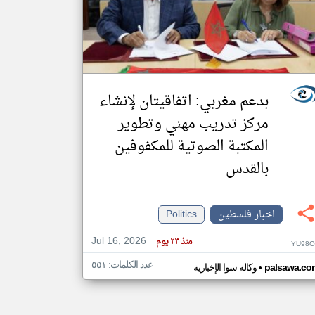
klyoum.com
تغيير الدولة
مصادر الأخبار من فلسطين
اخبار فلسطين على مدار الساعة
بدعم مغربي: اتفاقيتان لإنشاء
أهم اخبار فلسطين العاجلة والمباشرة
مركز تدريب مهني وتطوير
المكتبة الصوتية للمكفوفين
بالقدس
اخبار فلسطين
Politics
Jul 16, 2026
منذ ٢٣ يوم
YU98O
عدد الكلمات: ٥٥١
•
palsawa.co
وكالة سوا الإخبارية