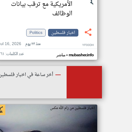
الأمريكية مع ترقب بيانات
الوظائف
اخبار فلسطين
Politics
Jul 16, 2026
منذ ٢٣ يوم
YF00DH
عدد الكلمات: ٢٦١
•
mubasher.info
مباشر
أخر ساعة في اخبار فلسطين
اخبار فلسطين من رام الله مكس