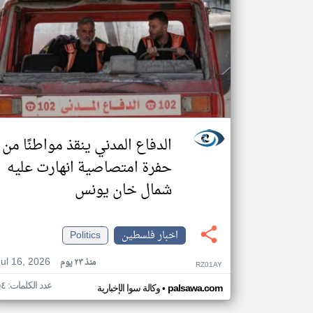
الدفاع المدني ينقذ مواطنًا من
حفرة امتصاصية انهارت عليه
شمال خان يونس
اخبار فلسطين
Politics
Jul 16, 2026
منذ ٢٣ يوم
RZ01AY
عدد الكلمات: ٥٤
•
palsawa.com
وكالة سوا الإخبارية