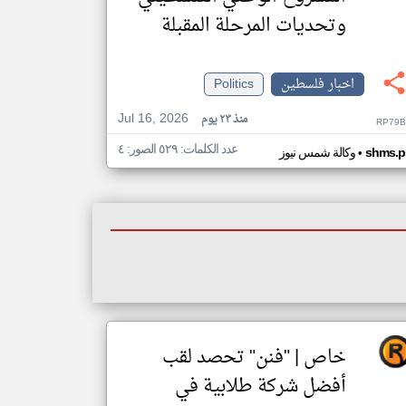
وتحديات المرحلة المقبلة
اخبار فلسطين
Politics
Jul 16, 2026
منذ ٢٣ يوم
RP79B
عدد الكلمات: ٥٢٩ الصور: ٤
•
shms.p
وكالة شمس نيوز
خاص | "فنن" تحصد لقب
أفضل شركة طلابية في