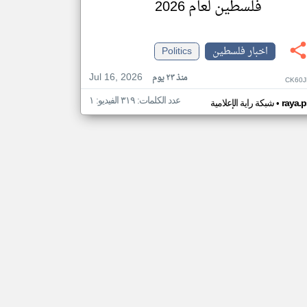
فلسطين لعام 2026
اخبار فلسطين
Politics
Jul 16, 2026
منذ ٢٣ يوم
CK60J
عدد الكلمات: ٣١٩ الفيديو: ١
•
raya.p
شبكة راية الإعلامية