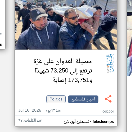
E
s
حصيلة العدوان على غزة
ترتفع إلى 73,250 شهيدًا
و173,751 إصابة
اخبار فلسطين
Politics
Jul 16, 2026
منذ ٢٣ يوم
GU25GI
عدد الكلمات: ٩٧
•
felesteen.ps
فلسطين أون لاين