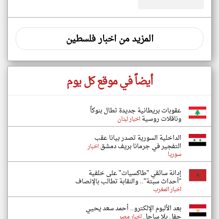
المزيد من اخبار فلسطين
أيضاً في موقع كل يوم
عقوبات بريطانية جديدة تطال بنوكاً
وناقلات روسية
اخبار لبنان
الداخلية السورية تصدر بيانا عقب
التفجير في جرمانا بريف دمشق
اخبار
سوريا
إدانة سائقي "طاكسيات" على خلفية
"أحداث سبتة".. والنقابة تطالب بالإنصاف
اخبار المغرب
بعد الألبوم الإلكترو.. أحمد سعد يحيي
حفل يلا ساحل
اخبار مصر