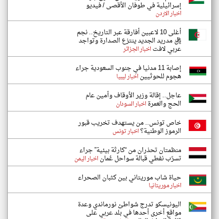
إسرائيلية في طوفان الأقصى / فيديو
اخبار الاردن
أغلى 10 لاعبين أفارقة عبر التاريخ.. نجم
ريال مدريد الجديد ينتزع الصدارة وتواجد
عربي لافت
اخبار الجزائر
إصابة 11 مدنيا في جنوب السعودية جراء
هجوم للحوثيين
اخبار ليبيا
عاجل.. إقالة وزير الأوقاف وأمين عام
الحج والعمرة
اخبار السودان
خاص تونس.. من يستهدف تخريب قبور
الرموز الوطنية؟
اخبار تونس
منظمتان تحذران من “كارثة بيئية” جراء
تسرّب نفطي قبالة سواحل عُمان
اخبار اليمن
حياة شاب موريتاني بين كثبان الصحراء
اخبار موريتانيا
اليونيسكو تدرج شواطئ نورماندي وعدة
مواقع أخرى أحدها في بلد عربي على