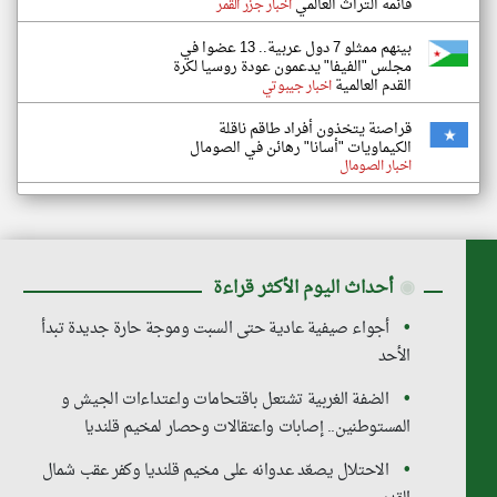
قائمة التراث العالمي
اخبار جزر القمر
بينهم ممثلو 7 دول عربية.. 13 عضوا في
مجلس "الفيفا" يدعمون عودة روسيا لكرة
القدم العالمية
اخبار جيبوتي
قراصنة يتخذون أفراد طاقم ناقلة
الكيماويات "أسانا" رهائن في الصومال
اخبار الصومال
◉
أحداث اليوم الأكثر قراءة
أجواء صيفية عادية حتى السبت وموجة حارة جديدة تبدأ
الأحد
الضفة الغربية تشتعل باقتحامات واعتداءات الجيش و
المستوطنين.. إصابات واعتقالات وحصار لمخيم قلنديا
الاحتلال يصعّد عدوانه على مخيم قلنديا وكفر عقب شمال