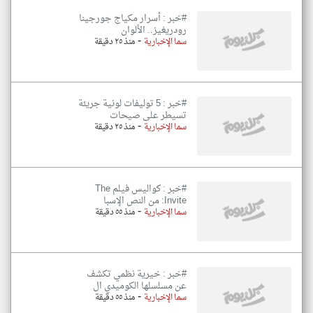
#خبر : أسرار مكياج جورجينا
رودريغيز.. الألوان
-
سما الإخبارية
منذ ٢٥ دقيقة
#خبر : 5 توليفات لونية جريئة
تسيطر على صيحات
-
سما الإخبارية
منذ ٢٥ دقيقة
#خبر : كواليس فيلم The
Invite: من النص الإسبا
-
سما الإخبارية
منذ ٥٥ دقيقة
#خبر : خيرية نظمي تكشف
عن مسلسلها الكوميدي ال
-
سما الإخبارية
منذ ٥٥ دقيقة