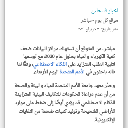
الا
للمق
اخبار فلسطين
موقع كل يوم -
مباشر
نشر بتاريخ: ٣ حزيران ٢٠٢٦
klyoum.com
مباشر- من المتوقع أن تستهلك مراكز البيانات ضعف
كمية الكهرباء والمياه بحلول عام 2030، مع توسعها
لتلبية الطلب المتزايد على
الذكاء الاصطناعي
، وفقًا لما
قاله باحثون في
الأمم المتحدة
اليوم الأربعاء.
وحذّر معهد جامعة الأمم المتحدة للمياه والبيئة والصحة
من أن عدم مراعاة الحكومات للتكاليف البيئية المتزايدة
للذكاء الاصطناعي قد يؤدي أيضًا إلى ضغط على موارد
الأراضي الشحيحة وتوليد كميات ضخمة من النفايات
الإلكترونية.