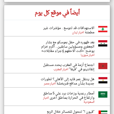
أيضاً في موقع كل يوم
الاستهدافات قد تتوسع.. مؤشرات غير
مطمئنة
اخبار لبنان
بعد ظهوره في حفل بموسكو مع بشار
الجعفري ومسؤولين سابقين.. أكرم خزام
يوضح: «كنت ألاحقهم لإجراء مقابلات»
اخبار سوريا
اجتماع أزمة في المغرب يحدد مستقبل
إنفانتينو في "فيفا"
اخبار المغرب
هل ينتقل عمر فايد إلى الأهلي؟ تطورات
جديدة بشأن مدافع فنربخشة
اخبار مصر
أمطار رعدية وزخات برد على 5 مناطق
وارتفاع في الحرارة بمناطق أخرى
اخبار
السعودية
"قيون ا" تتحول للخسائر خلال الربع