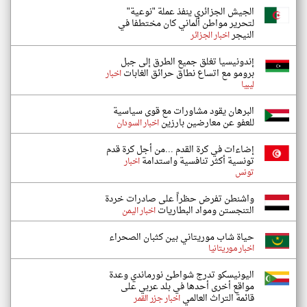
الجيش الجزائري ينفذ عملة "نوعية"
لتحرير مواطن ألماني كان مختطفا في
النيجر
اخبار الجزائر
إندونيسيا تغلق جميع الطرق إلى جبل
برومو مع اتساع نطاق حرائق الغابات
اخبار
ليبيا
البرهان يقود مشاورات مع قوى سياسية
للعفو عن معارضين بارزين
اخبار السودان
إضاءات في كرة القدم ...من أجل كرة قدم
تونسية أكثر تنافسية واستدامة
اخبار
تونس
واشنطن تفرض حظراً على صادرات خردة
التنجستن ومواد البطاريات
اخبار اليمن
حياة شاب موريتاني بين كثبان الصحراء
اخبار موريتانيا
اليونيسكو تدرج شواطئ نورماندي وعدة
مواقع أخرى أحدها في بلد عربي على
قائمة التراث العالمي
اخبار جزر القمر