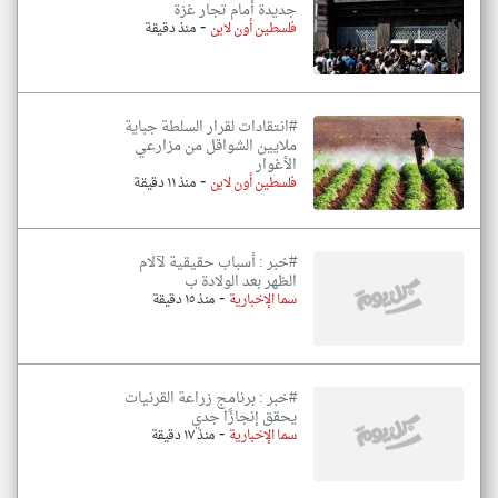
جديدة أمام تجار غزة
-
فلسطين أون لاين
منذ دقيقة
#انتقادات لقرار السلطة جباية
ملايين الشواقل من مزارعي
الأغوار
-
فلسطين أون لاين
منذ ١١ دقيقة
#خبر : أسباب حقيقية لآلام
الظهر بعد الولادة ب
-
سما الإخبارية
منذ ١٥ دقيقة
#خبر : برنامج زراعة القرنيات
يحقق إنجازًا جدي
-
سما الإخبارية
منذ ١٧ دقيقة