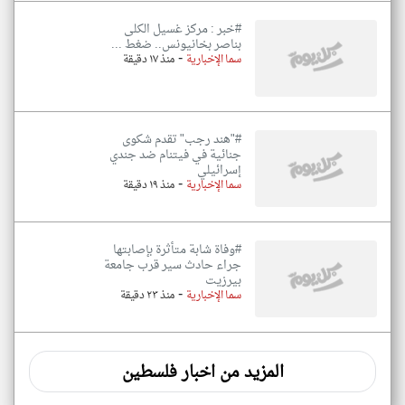
#خبر : مركز غسيل الكلى
بناصر بخانيونس.. ضغط ...
-
سما الإخبارية
منذ ١٧ دقيقة
#"هند رجب" تقدم شكوى
جنائية في فيتنام ضد جندي
إسرائيلي
-
سما الإخبارية
منذ ١٩ دقيقة
#وفاة شابة متأثرة بإصابتها
جراء حادث سير قرب جامعة
بيرزيت
-
سما الإخبارية
منذ ٢٣ دقيقة
المزيد من اخبار فلسطين