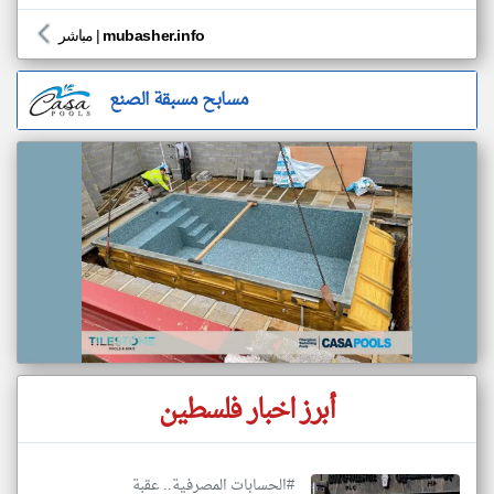
mubasher.info
|
مباشر
مسابح مسبقة الصنع
أبرز اخبار فلسطين
#الحسابات المصرفية.. عقبة