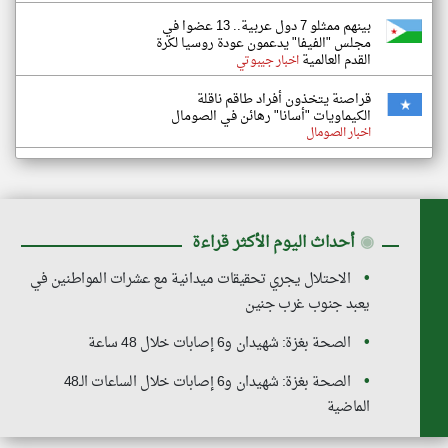
بينهم ممثلو 7 دول عربية.. 13 عضوا في
مجلس "الفيفا" يدعمون عودة روسيا لكرة
القدم العالمية
اخبار جيبوتي
قراصنة يتخذون أفراد طاقم ناقلة
الكيماويات "أسانا" رهائن في الصومال
اخبار الصومال
◉
أحداث اليوم الأكثر قراءة
الاحتلال يجري تحقيقات ميدانية مع عشرات المواطنين في
يعبد جنوب غرب جنين
الصحة بغزة: شهيدان و6 إصابات خلال 48 ساعة
الصحة بغزة: شهيدان و6 إصابات خلال الساعات الـ48
الماضية