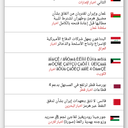
الثاني
اخبار الإمارات
عُمان وإيران تقتربان من اتفاق بشأن
مضيق هرمز، وطهران تشترط تلبية
مطالبها قبل إعادة فتحه بالكامل
اخبار
سلطنة عُمان
البنتاغون يمهل شركات الدفاع الأميركية
للإسراع بإنتاج الأسلحة والذخائر
اخبار
العراق
ãÍáíÇÊ / ãÑÓæã ÈÊÌÏíÏ ÊÚííä æßíá
æÒÇÑÉ ÇáÏÝÇÚ ÇáÔíÎ Ï. ÚÈÏÇááå
ãÔÚá ÇáÕÈÇÍ áãÏÉ 4 ÓäæÇÊ
اخبار
الكويت
بورصة قطر ترتفع في المستهل بدعم 4
قطاعات
اخبار قطر
فانس: لا نثق بتعهدات إيران بشأن تدفق
النفط عبر هرمز
اخبار البحرين
جورجينا رودريغيز تفاجئ نجم ريال مدريد
وزوجته بهدية رائعة (صورة)
اخبار الاردن