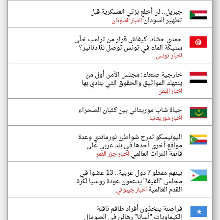
جبريل.. لن أخلع بزتي العسكرية قبل
تطهير السودان
اخبار السودان
حمدي حشاد: كيفاش قرار من ترامب خلّى
ستيكة الماء في تونس توصل لـ6 دنانير؟
اخبار تونس
خارجية صنعاء: مجلس الأمن أول من
ينتهك المواثيق والحقوق التي ينادي بها
اخبار اليمن
حياة شاب موريتاني بين كثبان الصحراء
اخبار موريتانيا
اليونيسكو تدرج شواطئ نورماندي وعدة
مواقع أخرى أحدها في بلد عربي على
قائمة التراث العالمي
اخبار جزر القمر
بينهم ممثلو 7 دول عربية.. 13 عضوا في
مجلس "الفيفا" يدعمون عودة روسيا لكرة
القدم العالمية
اخبار جيبوتي
قراصنة يتخذون أفراد طاقم ناقلة
الكيماويات "أسانا" رهائن في الصومال