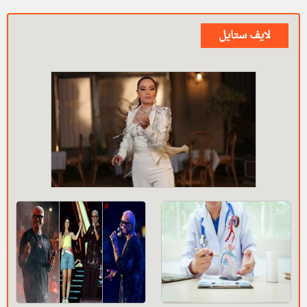
لايف ستايل