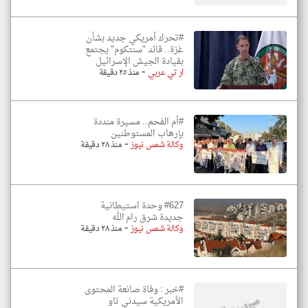
#تحرك أمريكي جديد بشأن
غزة.. قائد "سنتكوم" يجتمع
بقيادة الجيش الإسرائيل
-
ار تي عربي
منذ ٢٥ دقيقة
#أم الفحم.. مسيرة منددة
بإرهاب المستوطنين
-
وكالة شمس نيوز
منذ ٢٨ دقيقة
#627 وحدة استيطانية
جديدة شرق رام الله
-
وكالة شمس نيوز
منذ ٢٨ دقيقة
#خبر : وفاة صانعة المحتوى
الأمريكية سيدني تاو