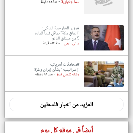
-
سما الإخبارية
منذ ٤١ دقيقة
#وزير الخارجية التركي:
"اتفاق مكة" يماثل فنيا المادة
5 من ميثاق الناتو
-
ار تي عربي
منذ ٥٢ دقيقة
#محادثات أمريكية
"إسرائيلية" بشأن إيران وغزة
-
وكالة شمس نيوز
منذ ٥٨ دقيقة
المزيد من اخبار فلسطين
أيضاً في موقع كل يوم