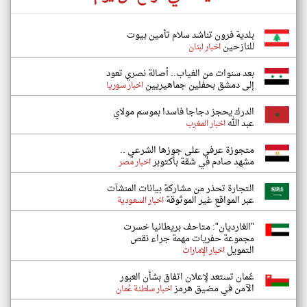
بلدية فرون تناشد سلام تأمين بيوت
للنازحين
اخبار لبنان
بعد سنوات من الغياب.. أصالة نصري تعود
إلى دمشق بحفلين جماهيريين
اخبار سوريا
الدرك يحجز دجاجا فاسدا بموسم مولاي
عبد الله
اخبار المغرب
متجوزة عرفي على جوزها الشرعي ..
مشهد صادم في شقة بأكتوبر
اخبار مصر
التجارة تحذر من مشاركة بيانات المنشآت
عبر المواقع غير الموثوقة
اخبار السعودية
"الغارديان": متاحف بريطانيا خسرت
مجموعة حفريات مهمة جراء نقص
التمويل
اخبار الإمارات
عُمان تستعد لإعلان اتفاق بشأن العبور
الآمن في مضيق هرمز
اخبار سلطنة عُمان