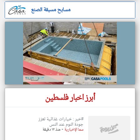
مسابح مسبقة الصنع
أبرز اخبار فلسطين
#خبر : خيارات غذائية تعزز
جودة النوم عند النس
-
سما الإخبارية
منذ ١٢ دقيقة