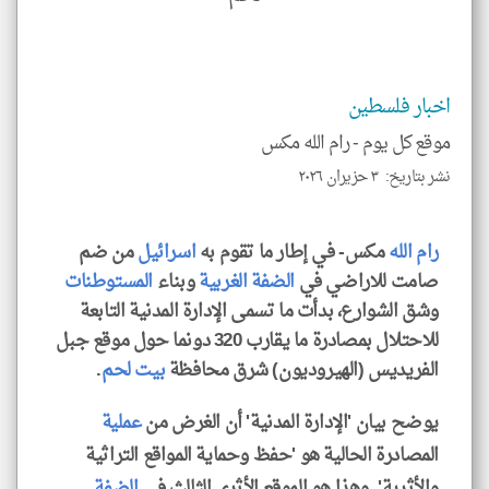
إسم
الم
و
العن
الا
للمق
اخبار فلسطين
موقع كل يوم -
رام الله مكس
نشر بتاريخ: ٣ حزيران ٢٠٢٦
klyoum.com
رام الله
مكس- في إطار ما تقوم به
اسرائيل
من ضم
صامت للاراضي في
الضفة الغربية
وبناء
المستوطنات
وشق الشوارع، بدأت ما تسمى الإدارة المدنية التابعة
للاحتلال بمصادرة ما يقارب 320 دونما حول موقع جبل
الفريديس (الهيروديون) شرق محافظة
بيت لحم
.
يوضح بيان 'الإدارة المدنية' أن الغرض من
عملية
المصادرة الحالية هو 'حفظ وحماية المواقع التراثية
والأثرية'. وهذا هو الموقع الأثري الثالث في
الضفة