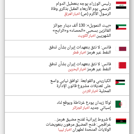
رئيس الوزراء يوجه بتعطيل الدوام
الرسمي يوم الأربعاء المقبل بذكرى وفاة
الرسول الأكرم (ص)
اخبار العراق
«بيت التمويل»: 130 ألف دينار جوائز
الفائزين بسحبي «الحصاد» و«الرابح»
الشهريين
اخبار الكويت
فانس: لا نثق بتعهدات إيران بشأن تدفق
النفط عبر هرمز
اخبار قطر
فانس: لا نثق بتعهدات إيران بشأن تدفق
النفط عبر هرمز
اخبار البحرين
الكباريتي والقوابعة: توافق نيابي واسع
على تعديلات مشروع قانون الإدارة
المحلية
اخبار الاردن
لوكا زيدان يودع غرناطة ويوقع لناد
إسباني جديد
اخبار الجزائر
6 شروط إيرانية لفتح مضيق هرمز..
عراقجي: فتح المضيق مرهون بتعويضات
الولايات المتحدة لطهران
اخبار ليبيا