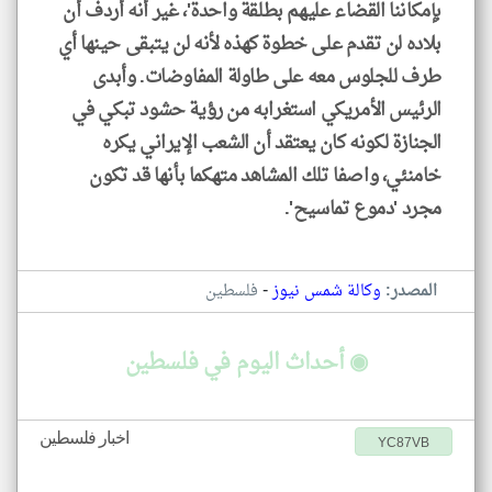
بإمكاننا القضاء عليهم بطلقة واحدة'، غير أنه أردف أن
بلاده لن تقدم على خطوة كهذه لأنه لن يتبقى حينها أي
طرف للجلوس معه على طاولة المفاوضات. وأبدى
الرئيس الأمريكي استغرابه من رؤية حشود تبكي في
الجنازة لكونه كان يعتقد أن الشعب الإيراني يكره
خامنئي، واصفا تلك المشاهد متهكما بأنها قد تكون
مجرد 'دموع تماسيح'.
-
المصدر:
وكالة شمس نيوز
فلسطين
◉ أحداث اليوم في فلسطين
اخبار فلسطين
YC87VB