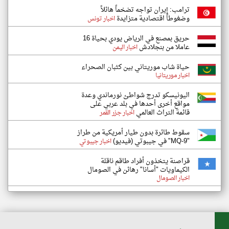
ترامب: إيران تواجه تضخماً هائلاً
وضغوطاً اقتصادية متزايدة
اخبار تونس
حريق بمصنع في الرياض يودي بحياة 16
عاملا من بنجلادش
اخبار اليمن
حياة شاب موريتاني بين كثبان الصحراء
اخبار موريتانيا
اليونيسكو تدرج شواطئ نورماندي وعدة
مواقع أخرى أحدها في بلد عربي على
قائمة التراث العالمي
اخبار جزر القمر
سقوط طائرة بدون طيار أمريكية من طراز
"MQ-9" في جيبوتي (فيديو)
اخبار جيبوتي
قراصنة يتخذون أفراد طاقم ناقلة
الكيماويات "أسانا" رهائن في الصومال
اخبار الصومال