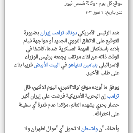
موقع كل يوم -
وكالة شمس نيوز
نشر بتاريخ: ٦ تموز ٢٠٢٦
هدد الرئيس الأمريكي
دونالد ترامب
إيران
بضرورة
klyoum.com
التوقيع على الاتفاق النووي الجديد أو مواجهة قيام
بلاده باستكمال المهمة العسكرية ضدها، كاشفا في
الوقت ذاته عن لقاء مرتقب يجمعه برئيس الوزراء
الإسرائيلي
بنيامين نتنياهو
في
البيت الأبيض
قريبا بناء
على طلب الأخير.
ووفق ما أورده موقع 'والا'العبري، اليوم الاثنين، قال
ترامب
إن البحرية الأمريكية فرضت على إيران أكبر
حصار بحري يشهده العالم، مؤكدا عدم قدرة أي سفينة
على اختراقه.
وأضاف أن
واشنطن
لا تحول أي أموال لطهران ولا