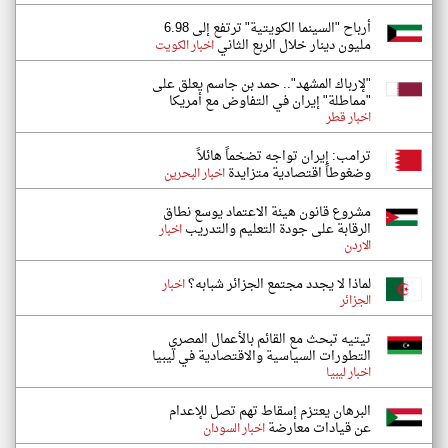
أرباح "السينما الكويتية" ترتفع إلى 6.98
مليون دينار خلال الربع الثاني
اخبار الكويت
"لإرباك المشهد".. حمد بن جاسم يعلق على
"مماطلة" إيران في التفاوض مع أمريكا
اخبار قطر
ترامب: إيران تواجه تضخماً هائلاً
وضغوطاً اقتصادية متزايدة
اخبار البحرين
مشروع قانون هيئة الاعتماد يوسع نطاق
الرقابة على جودة التعليم والتدريب
اخبار
الاردن
لماذا لا يجدد مجتمع الجزائر شبابه؟
اخبار
الجزائر
تيتيه تبحث مع القائم بالأعمال المصري
التطورات السياسية والاقتصادية في ليبيا
اخبار ليبيا
البرهان يعتزم إسقاط تهم تصل للإعدام
عن قيادات معارضة
اخبار السودان