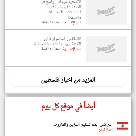
#تصعيد ميداني واسع في
الضفة الغربية والقدس..
اعتقالات واقتحامات
واستهدا
-
سما الإخبارية
منذ ٤٠ دقيقة
#الطقس: استمرار تأثير
الكتلة الهوائية شديدة الحرارة
-
سما الإخبارية
منذ ٤٠ دقيقة
المزيد من اخبار فلسطين
أيضاً في موقع كل يوم
البراكس: بدء تسليم البنزين والمازوت
اخبار لبنان