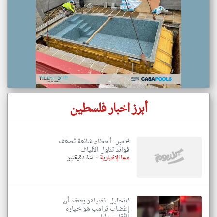
أبرز اخبار فلسطين
#خبر : أخطاء شائعة تُضعّف
فوائد تناول الألياف
-
سما الإخبارية
منذ دقيقتين
#تحليل..نتنياهو يعتقد أن
إغضاب ترامب هو خياره