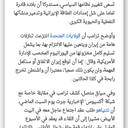
تسعى لتغيير نظامها السياسي، مستدركا أن بلاده قادرة
تماما على شل إمدادات الطاقة الإيرانية وتدمير منشآتها
النفطية والحيوية الكبرى.
وأوضح ترامب أن
الولايات المتحدة
انتزعت تنازلات
هامة من إيران ويتعين عليها الالتزام بها، بما يشمل
تسليم كامل مخزونها من اليورانيوم المخصب للإدارة
الأمريكية، وقال: 'إما أن توقع إيران الاتفاق أو سنكمل
المهمة، ولن يكون ذلك صعبا'، معتبرا أن واشنطن تخرج
رابحة في كلتا الحالتين.
وفي سياق متصل، كشف ترامب في مقابلة خاصة مع
شبكة 'أكسيوس' الإخبارية جرت يوم السبت الماضي،
أن
نتنياهو
طلب عقد اجتماع عاجل معه في البيت
الأبيض، مشيرا إلى أن اللقاء قد يعقد في الأسبوع
المقبل عقب انتهاء قمة حلف شمال الأطلسي (الناتو)