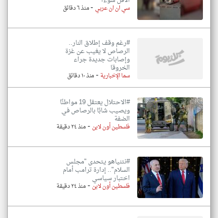
الأقل سوءًا
-
سي ان ان عربي
منذ ٦ دقائق
#رغم وقف إطلاق النار..
الرصاص لا يغيب عن غزة
وإصابات جديدة جراء
الخروقا
-
سما الإخبارية
منذ ١٠ دقائق
#الاحتلال يعتقل 19 مواطنًا
ويصيب شابًا بالرصاص في
الضفة
-
فلسطين أون لاين
منذ ٢٤ دقيقة
#نتنياهو يتحدى "مجلس
السلام".. إدارة ترامب أمام
اختبار سياسي
-
فلسطين أون لاين
منذ ٢٤ دقيقة