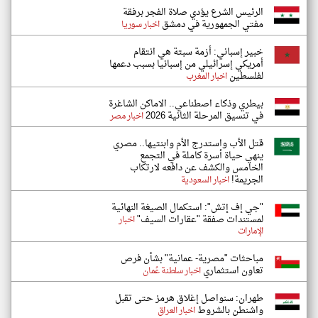
الرئيس الشرع يؤدي صلاة الفجر برفقة
مفتي الجمهورية في دمشق
اخبار سوريا
خبير إسباني: أزمة سبتة هي انتقام
أمريكي إسرائيلي من إسبانيا بسبب دعمها
لفلسطين
اخبار المغرب
بيطري وذكاء اصطناعي.. الاماكن الشاغرة
في تنسيق المرحلة الثانية 2026
اخبار مصر
قتل الأب واستدرج الأم وابنتيها.. مصري
ينهي حياة أسرة كاملة في التجمع
الخامس والكشف عن دافعه لارتكاب
الجريمة!
اخبار السعودية
"جي إف إتش": استكمال الصيغة النهائية
لمستندات صفقة "عقارات السيف"
اخبار
الإمارات
مباحثات "مصرية- عمانية" بشأن فرص
تعاون استثماري
اخبار سلطنة عُمان
طهران: سنواصل إغلاق هرمز حتى تقبل
واشنطن بالشروط
اخبار العراق