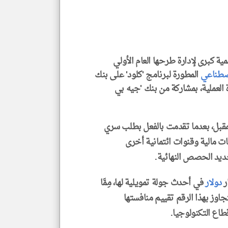
الم
و
العن
الا
للمق
ية كبرى لإدارة طرحها العام الأولي
اصطناعي
المطورة لبرنامج 'كلود' على بنك
لعملية، بمشاركة من بنك 'جيه بي
klyoum.com
مقبل، بعدما تقدمت بالفعل بطلب سري
ت مالية وقنوات ائتمانية أخرى
ديد الحصص النهائية.
دولار
في أحدث جولة تمويلية لها، مِمَّا
جاوز بهذا الرقم تقييم منافستها
طاع التكنولوجيا.