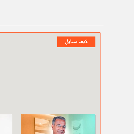
لايف ستايل