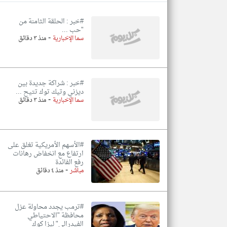
#خبر : الحلقة الثامنة من
"حب ...
-
سما الإخبارية
منذ ٣ دقائق
تعبر
المقالات
الموجوده
هنا عن
وجهة
نظر
#خبر : شراكة جديدة بين
كاتبيها.
ديزني وتيك توك تتيح ...
-
سما الإخبارية
منذ ٣ دقائق
#الأسهم الأمريكية تغلق على
ارتفاع مع انخفاض رهانات
رفع الفائدة
-
مباشر
منذ ٤ دقائق
#ترمب يجدد محاولة عزل
محافظة "الاحتياطي
الفيدرالي" ليزا كوك