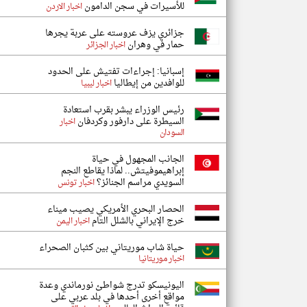
للأسيرات في سجن الدامون
اخبار الاردن
جزائري يزف عروسته على عربة يجرها
حمار في وهران
اخبار الجزائر
إسبانيا: إجراءات تفتيش على الحدود
للوافدين من إيطاليا
اخبار ليبيا
رئيس الوزراء يبشر بقرب استعادة
السيطرة على دارفور وكردفان
اخبار
السودان
الجانب المجهول في حياة
إبراهيموفيتش.. لماذا يقاطع النجم
السويدي مراسم الجنائز؟
اخبار تونس
الحصار البحري الأمريكي يصيب ميناء
خرج الإيراني بالشلل التام
اخبار اليمن
حياة شاب موريتاني بين كثبان الصحراء
اخبار موريتانيا
اليونيسكو تدرج شواطئ نورماندي وعدة
مواقع أخرى أحدها في بلد عربي على