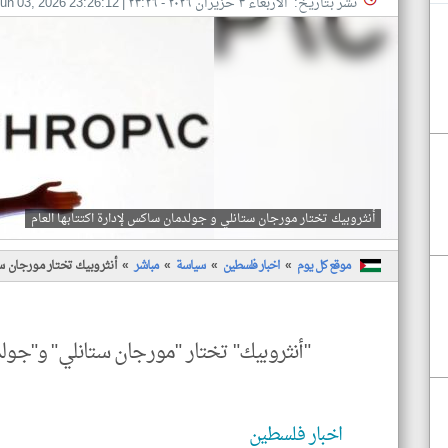
نشر بتاريخ: الأربعاء ٣ حزيران ٢٠٢٦ - ٢٣:٢٦
|
un 03, 2026 23:26:12
أنثروبيك تختار مورجان ستانلي و جولدمان ساكس لإدارة اكتتابها العام
موقع كل يوم
اخبار فلسطين
سياسة
مباشر
أنثروبيك تختار مورجان ست
"أنثروبيك" تختار "مورجان ستانلي" و"جولدم
اخبار فلسطين