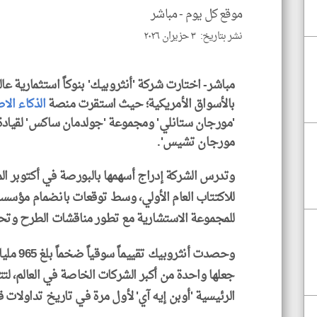
موقع كل يوم -
مباشر
نشر بتاريخ: ٣ حزيران ٢٠٢٦
مباشر- اختارت شركة 'أنثروبيك' بنوكاً استثمارية عالم
بالأسواق الأمريكية؛ حيث استقرت منصة
الذكاء ال
'مورجان ستانلي' ومجموعة 'جولدمان ساكس' لقيادة ا
مورجان تشيس'.
وتدرس الشركة إدراج أسهمها بالبورصة في أكتوبر ال
للاكتتاب العام الأولي، وسط توقعات بانضمام مؤسسا
للمجموعة الاستشارية مع تطور مناقشات الطرح وتح
وحصدت أنثروبيك تقييماً سوقياً ضخماً بلغ 965 مليار
جعلها واحدة من أكبر الشركات الخاصة في العالم، لتت
الرئيسية 'أوبن إيه آي' لأول مرة في تاريخ تداولات ق