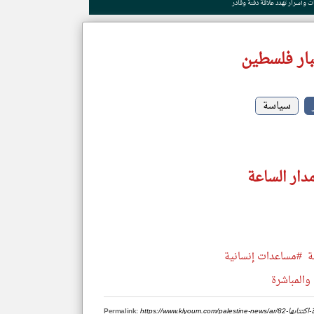
 وأسرار تهدد علاقة دفنة وقادر
ار فلسطين
سياسة
دار الساعة
ة
#مساعدات إنسانية
والمباشرة
دارة-اكتتابها
Permalink: