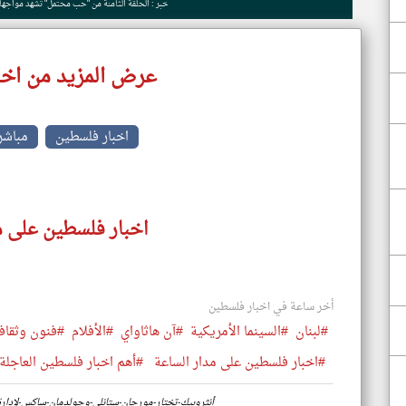
خبر : الحلقة الثامنة من "حب محتمل" تشهد مواجهات
عرض المزيد من اخب
اخبار فلسطين
مباشر
اخبار فلسطين على م
أخر ساعة في اخبار فلسطين
#لبنان
#السينما الأمريكية
#آن هاثاواي
#الأفلام
#فنون وثقاف
#اخبار فلسطين على مدار الساعة
#أهم اخبار فلسطين العاجلة 
https://www.klyoum.com/palestine-news/ar/82-أنثروبيك-تختار-مورجان-ستانلي-وجولدمان-ساكس-لإ