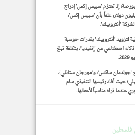
بورصة؛ إذ تعتزم 'سبيس إكس' إدراج
ي 12 يونيو الجاري مستهدفة قيمة بـ 1.8 تريليون دولار، علماً بأن 'سبيس إكس'،
لشركة 'أنثروبيك'.
 لتزويد 'أنثروبيك' بقدرات حوسبة
وصول لنحو 325 ألف شريحة ذكاء اصطناعي من 'إنفيديا'، بتكلفة تبلغ
مع 'جولدمان ساكس'، و'مورجان ستانلي'،
ي؛ حيث أفاد رئيسها التنفيذي سام
 عندما تراه مناسباً لأعمالها.
 فلسطين