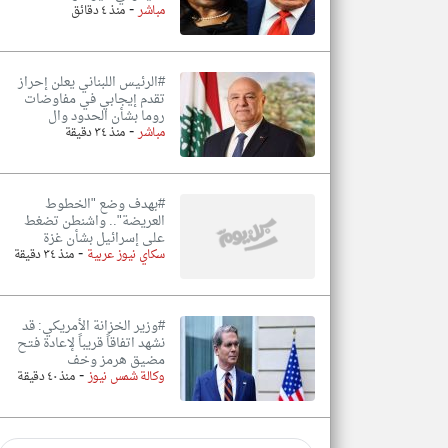
-
مباشر
منذ ٤ دقائق
#الرئيس اللبناني يعلن إحراز
تقدم إيجابي في مفاوضات
روما بشأن الحدود وال
-
مباشر
منذ ٣٤ دقيقة
#بهدف وضع "الخطوط
العريضة".. واشنطن تضغط
على إسرائيل بشأن غزة
-
سكاي نيوز عربية
منذ ٣٤ دقيقة
#وزير الخزانة الأمريكي: قد
نشهد اتفاقاً قريباً لإعادة فتح
مضيق هرمز وخف
-
وكالة شمس نيوز
منذ ٤٠ دقيقة