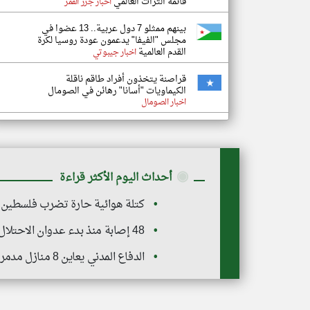
قائمة التراث العالمي
اخبار جزر القمر
بينهم ممثلو 7 دول عربية.. 13 عضوا في
مجلس "الفيفا" يدعمون عودة روسيا لكرة
القدم العالمية
اخبار جيبوتي
قراصنة يتخذون أفراد طاقم ناقلة
الكيماويات "أسانا" رهائن في الصومال
اخبار الصومال
◉
أحداث اليوم الأكثر قراءة
كتلة هوائية حارة تضرب فلسطين م
48 إصابة منذ بدء عدوان الاحتلال على مخيم قلنديا وكفر عقب
الدفاع المدني يعاين 8 منازل مدمرة تضم جثامين نحو 170 شهيدًا تمهيدًا لانتشالهم