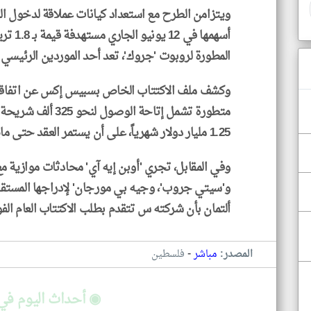
ويتزامن الطرح مع استعداد كيانات عملاقة لدخول ال
أسهمها ف
المطورة لروبوت 'جروك'، تعد أحد الموردين الرئيسي 
وكشف ملف الاكتتاب الخاص بسبيس إكس عن اتفاقية
متطورة تشمل إتاحة ال
1.25 مليار دولار شهرياً، على أن يستمر العقد حتى مايو 2029.
وفي المقابل، تجري 'أوبن إيه آي' محادثات موازية 
و'سيتي جروب'، وجيه بي مورجان' لإدراجها المستقبل
ألتمان بأن شركته س تتقدم بطلب الاكتتاب العام الفوري
-
المصدر:
مباشر
فلسطين
◉ أحداث اليوم في