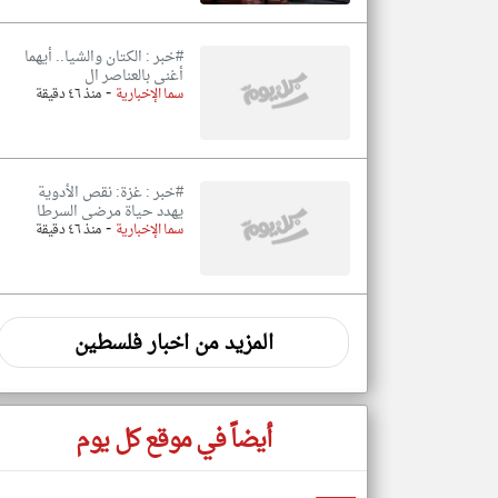
#خبر : الكتان والشيا.. أيهما
أغنى بالعناصر ال
-
سما الإخبارية
منذ ٤٦ دقيقة
#خبر : غزة: نقص الأدوية
يهدد حياة مرضى السرطا
-
سما الإخبارية
منذ ٤٦ دقيقة
المزيد من اخبار فلسطين
أيضاً في موقع كل يوم