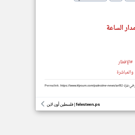
دار الساعة
#الإفطار
والمباشرة
-النار-في-غزة
Permalink:
felesteen.ps
|
فلسطين أون لاين