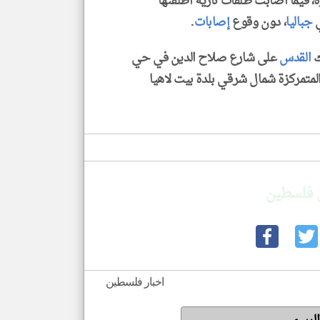
ة، فيما أصابت طلقات نارية أطلقتها
ي
جباليا
، دون وقوع
إصابات
.
ك
القدس
على شارع صلاح الدين في حي
المتمركزة شمال شرقي بلدة بيت لاهيا
 فلسطين
اخبار فلسطين