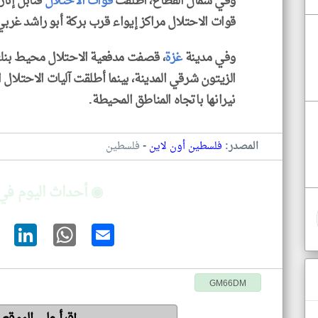
وفي شمال القطاع، أطلقت
قوات الاحتلال
قنابل إنار
قوات الاحتلال مراكز إيواء قرب بركة أبو راشد غرب
وفي مدينة
غزة
، قصفت مدفعية الاحتلال محيط بن
الزيتون شرقي المدينة، بينما أطلقت آليات الاحتلال 
نيرانها باتجاه المناطق المحيطة.
-
المصدر:
فلسطين أون لاين
فلسطين
◉ أحداث اليوم في
GM66DM