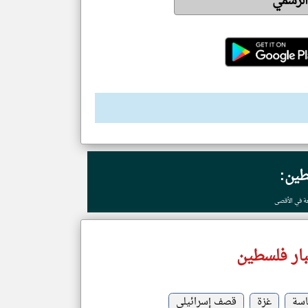
 الرسمي
طين:
ة في الأقصى
ار فلسطين
سة
غزة
قصف إسرائيلي