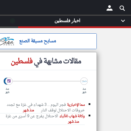
◉
اخبار فلسطين
×
مسابح مسبقة الصنع
مقالات مشابهة في
فلسطين
منذ
منذ
شهر
شهر
فجر اليوم .. 3 شهداء في غزة مع تجدد
سما الإخبارية
خروقات الاحتلال لوقف النار
منذ شهر
الاحتلال يفرج عن 9 أسرى من غزة
وكالة شهاب للأنباء
منذ شهر