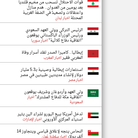
قوات الاحتلال تنسحب من مخيم قلنديا
بعد يومين من العدوان.. هدم منازل
واعتقالات وتصعيدٌ في الضفة الغربية
المحتلة
اخبار لبنان
الرئيس التركي وولي العهد السعودي
ورئيس الوزراء الباكستاني يوقعون
"اتفاقية دفاع ثلاثية"
اخبار سوريا
إيطاليا.. كاميرا الصدر تفك أسرار وفاة
المغربي فقير
اخبار المغرب
استثمارات إيطالية وصينية بـ5.3 مليار
دولار لإنشاء مدينتين طبيتين في مصر
اخبار مصر
ولي العهد وأردوغان وشريف يوقعون
"اتفاقية مكة للدفاع المشترك"
اخبار
السعودية
تدخل أمريكا ببيع اليورو لشراء الين يثير
استياء المركزي الأوروبي
اخبار الإمارات
النحاس يتجه لإغلاق قياسي ويتجاوز 14
ألف دولار
اخبار سلطنة عُمان