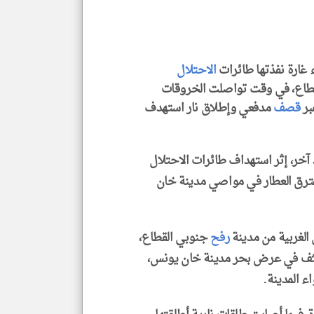
الم
و
العن
الا
للمق
غارة نفذتها طائرات
الاحتلال
اع، في وقت تواصلت الخروقات
بر
قصف
مدفعي وإطلاق نار استهدف
klyoum.com
خر، إثر استهداف طائرات الاحتلال
ترق العطار في مواصي مدينة خان
لغربية من مدينة
رفح
جنوبي القطاع،
مكثف في عرض بحر مدينة خان يونس،
ء المدينة.