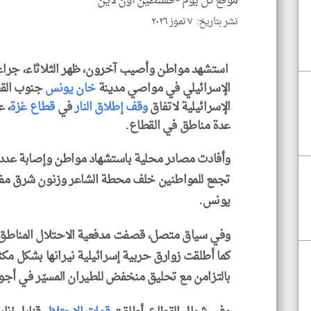
موقع كل يوم -
فلسطين أون لاين
نشر بتاريخ: ٧ تموز ٢٠٢٦
استشهد مواطن وأصيب آخرون، ظهر الثلاثاء، جراء 
الإسرائيلي في مواصي مدينة
خان يونس
جنوب القط
الإسرائيلية لاتفاق
وقف إطلاق النار
في
قطاع غزة
، ع
عدة مناطق في القطاع.
وأفادت مصادر محلية باستشهاد مواطن وإصابة عدد آ
تجمع للمواطنين خلف محطة الشاعر وزنون شرق مف
يونس.
وفي سياق متصل، قصفت مدفعية الاحتلال المناطق ا
كما أطلقت زوارق حربية إسرائيلية نيرانها بشكل 
بالتزامن مع تحليق منخفض للطيران المسيّر في أجوا