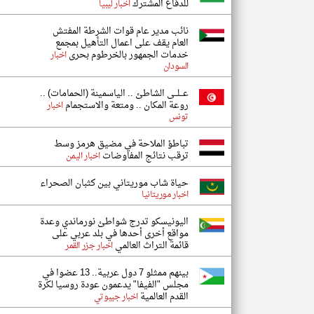
للدفاع المشترك
اخبار ليبيا
نائب مدير عام قوات الشرطة المفتش
العام يقف على اعمال التأهيل بمجمع
خدمات الجمهور بالخرطوم بحرى
اخبار
السودان
عــلــى الشاطئ .. الياسمينة (الحمامات) ..
روعة المكان .. ومتعة والاستجمام
اخبار
تونس
تباطؤ الملاحة في مضيق هرمز وسط
ترقب نتائج المفاوضات
اخبار اليمن
حياة شاب موريتاني بين كثبان الصحراء
اخبار موريتانيا
اليونيسكو تدرج شواطئ نورماندي وعدة
مواقع أخرى أحدها في بلد عربي على
قائمة التراث العالمي
اخبار جزر القمر
بينهم ممثلو 7 دول عربية.. 13 عضوا في
مجلس "الفيفا" يدعمون عودة روسيا لكرة
القدم العالمية
اخبار جيبوتي