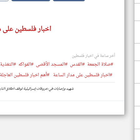
اخبار فلسطين على م
أخر ساعة في اخبار فلسطين
#صلاة الجمعة
#القدس
#المسجد الأقصى
#الفواكه
#التغذية
#اخبار فلسطين على مدار الساعة
#أهم اخبار فلسطين العاجلة 
https://www.klyoum.com/palestine-news/ar/81-شهيد-وإصابات-في-خروقات-إسرائيلية-لوقف-اطلاق