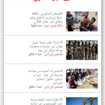
#الإعلام الحكومي: 4091
خرقا إسرائيليا لاتفاق وقف
إطلاق النار خلال 300 ي
-
وكالة شمس نيوز
منذ دقيقة
#"رادع" تعلن ضبط عميل
مقرب من عصابات متعاونة
مع الاحتلال في غزة
-
فلسطين أون لاين
منذ ٩ دقائق
#تحذيرات أممية من مجاعة
وشيكة في غزة.. خبراء
يدعون لحلول تتجاوز
المساعد
-
فلسطين أون لاين
منذ ٦ دقائق
#ارتفاع أسعار النفط وسط
حذر المستثمرين من نتائج