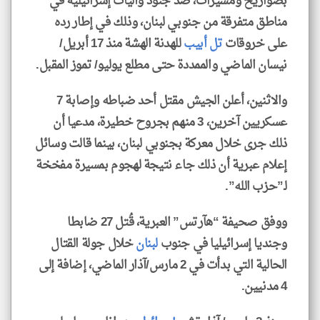
بصواريخ ومسيرات، ضد جنود وآليات إسرائيلية في
مناطق متفرقة من جنوبي لبنان، وذلك في إطار رده
على خروقات
تل أبيب
للهدنة الهشة منذ 17 أبريل/
نيسان الماضي والممددة حتى مطلع يوليو/ تموز المقبل.
والاثنين، أعلن الجيش مقتل أحد ضباطه وإصابة 7
عسكريين آخرين، 3 منهم بجروح خطيرة، مدعيا أن
ذلك جرى خلال معركة بجنوبي لبنان، بينما قالت وسائل
إعلام عبرية أن ذلك جاء نتيجة لهجوم بمسيرة مفخخة
لـ”حزب الله”.
ووفق صحيفة “هآرتس” العبرية، قُتل 27 ضابطا
وجنديا إسرائيليا في جنوب
لبنان
خلال جولة القتال
الحالية التي بدأت في 2 مارس/آذار الماضي، إضافة إلى
4 مدنيين.