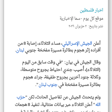
*
جمي
المق
اخبار فلسطين
تحم
إسم
موقع كل يوم -
سما الإخبارية
الم
و
نشر بتاريخ: ٢ حزيران ٢٠٢٦
العن
الا
للمق
أعلن
الجيش الإسرائيلي
، مساء الثلاثاء، إصابة 8 من
أفراده إثر هجوم بطائرة مسيرة مفخخة جنوبي
لبنان
.
وقال الجيش في بيان: “في وقت سابق من اليوم
klyoum.com
(الثلاثاء)، أُصيب جندي احتياط بجروح متوسطة،
وثلاثة جنود آخرين بجروح طفيفة، جراء هجوم
بطائرة مسيرة مفخخة في
جنوب لبنان
”.
ولم يتحدث الجيش عن تفاصيل الحادث، لكن “
حزب
الله
” أعلن الثلاثاء عبر بيانات متتالية، تنفيذ 8 هجمات