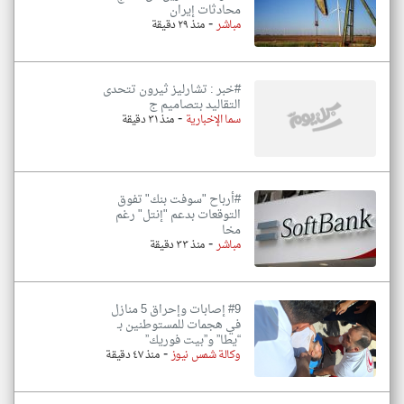
محادثات إيران
-
مباشر
منذ ٢٩ دقيقة
#خبر : تشارليز ثيرون تتحدى
التقاليد بتصاميم ج
-
سما الإخبارية
منذ ٣١ دقيقة
#أرباح "سوفت بنك" تفوق
التوقعات بدعم "إنتل" رغم
مخا
-
مباشر
منذ ٣٣ دقيقة
#9 إصابات وإحراق 5 منازل
في هجمات للمستوطنين بـ
“يطا” و”بيت فوريك”
-
وكالة شمس نيوز
منذ ٤٧ دقيقة