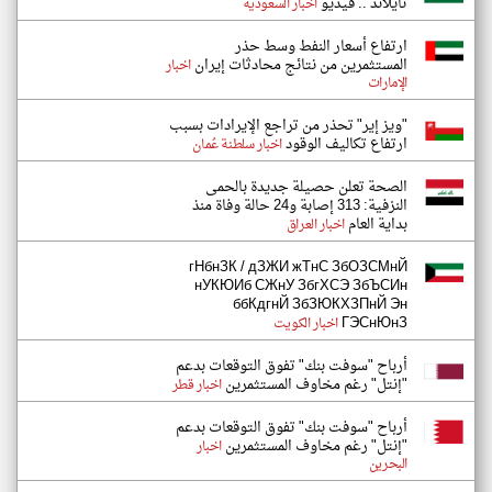
تايلاند .. فيديو
اخبار السعودية
ارتفاع أسعار النفط وسط حذر
المستثمرين من نتائج محادثات إيران
اخبار
الإمارات
"ويز إير" تحذر من تراجع الإيرادات بسبب
ارتفاع تكاليف الوقود
اخبار سلطنة عُمان
الصحة تعلن حصيلة جديدة بالحمى
النزفية: 313 إصابة و24 حالة وفاة منذ
بداية العام
اخبار العراق
гНбнЗК / дЗЖИ жТнС ЗбОЗСМнЙ
нУКЮИб СЖнУ ЗбгХСЭ ЗбЪСИн
ббКдгнЙ ЗбЗЮКХЗПнЙ Эн
ГЭСнЮнЗ
اخبار الكويت
أرباح "سوفت بنك" تفوق التوقعات بدعم
"إنتل" رغم مخاوف المستثمرين
اخبار قطر
أرباح "سوفت بنك" تفوق التوقعات بدعم
"إنتل" رغم مخاوف المستثمرين
اخبار
البحرين