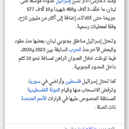
ومنذ 2 مارس/ آذار تشن
إسرائيل
عدوانا موسعا على
لبنان، ما خلّف 3 آلاف و468 شهيدا و10 آلاف 577
جريحا حتى الثلاثاء، إضافة إلى أكثر من مليون نازح،
وفقا لمعطيات رسمية.
وتحتل إسرائيل مناطق بجنوبي لبنان، بعضها منذ عقود
والبعض الآخر منذ
الحرب
السابقة بين 2023 و2024،
فيما توغلت خلال العدوان الراهن لمسافة نحو 10 كلم
داخل الحدود الجنوبية.
كما تحتل إسرائيل
فلسطين
وأراضي في
سوريا
،
وترفض الانسحاب منها وقيام
الدولة الفلسطينية
المستقلة المنصوص عليها في قرارات
الأمم المتحدة
ذات الصلة.
-