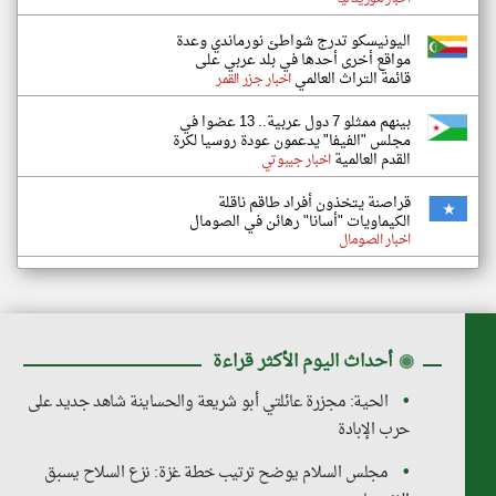
اليونيسكو تدرج شواطئ نورماندي وعدة
مواقع أخرى أحدها في بلد عربي على
قائمة التراث العالمي
اخبار جزر القمر
بينهم ممثلو 7 دول عربية.. 13 عضوا في
مجلس "الفيفا" يدعمون عودة روسيا لكرة
القدم العالمية
اخبار جيبوتي
قراصنة يتخذون أفراد طاقم ناقلة
الكيماويات "أسانا" رهائن في الصومال
اخبار الصومال
◉
أحداث اليوم الأكثر قراءة
الحية: مجزرة عائلتي أبو شريعة والحساينة شاهد جديد على
حرب الإبادة
مجلس السلام يوضح ترتيب خطة غزة: نزع السلاح يسبق