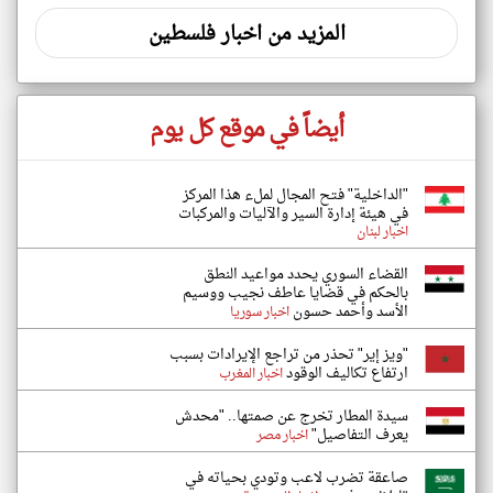
المزيد من اخبار فلسطين
أيضاً في موقع كل يوم
"الداخلية" فتح المجال لملء هذا المركز
في هيئة إدارة السير والآليات والمركبات
اخبار لبنان
القضاء السوري يحدد مواعيد النطق
بالحكم في قضايا عاطف نجيب ووسيم
الأسد وأحمد حسون
اخبار سوريا
"ويز إير" تحذر من تراجع الإيرادات بسبب
ارتفاع تكاليف الوقود
اخبار المغرب
سيدة المطار تخرج عن صمتها.. "محدش
يعرف التفاصيل"
اخبار مصر
صاعقة تضرب لاعب وتودي بحياته في