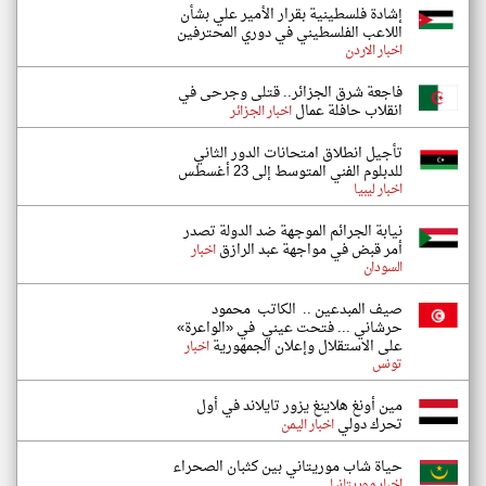
إشادة فلسطينية بقرار الأمير علي بشأن
اللاعب الفلسطيني في دوري المحترفين
اخبار الاردن
فاجعة شرق الجزائر.. قتلى وجرحى في
انقلاب حافلة عمال
اخبار الجزائر
تأجيل انطلاق امتحانات الدور الثاني
للدبلوم الفني المتوسط إلى 23 أغسطس
اخبار ليبيا
نيابة الجرائم الموجهة ضد الدولة تصدر
أمر قبض في مواجهة عبد الرازق
اخبار
السودان
صيف المبدعين .. الكاتب محمود
حرشاني ... فتحت عيني في «الواعرة»
على الاستقلال وإعلان الجمهورية
اخبار
تونس
مين أونغ هلاينغ يزور تايلاند في أول
تحرك دولي
اخبار اليمن
حياة شاب موريتاني بين كثبان الصحراء
اخبار موريتانيا