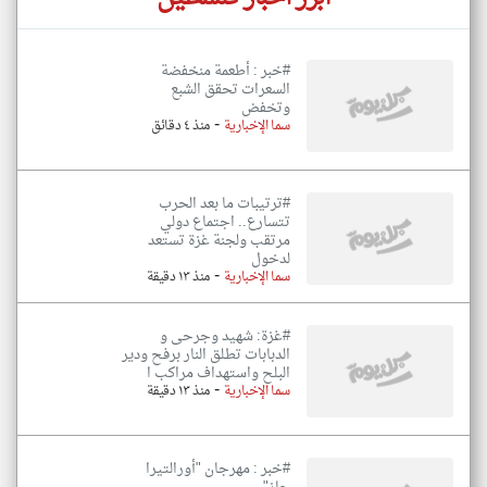
#خبر : أطعمة منخفضة
السعرات تحقق الشبع
وتخفض
-
سما الإخبارية
منذ ٤ دقائق
#ترتيبات ما بعد الحرب
تتسارع.. اجتماع دولي
مرتقب ولجنة غزة تستعد
لدخول
-
سما الإخبارية
منذ ١٣ دقيقة
#غزة: شهيد وجرحى و
الدبابات تطلق النار برفح ودير
البلح واستهداف مراكب ا
-
سما الإخبارية
منذ ١٣ دقيقة
#خبر : مهرجان "أورالتيرا