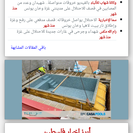
بالفيديو خروقات متواصلة.. شهيدان وعدد من
وكالة شهاب للأنباء
المصابين في قصف للاحتلال على مدينتي غزة وخان يونس
منذ
شهر
الاحتلال يواصل خروقاته: قصف مدفعي على رفح وغزة
سما الإخبارية
وإطلاق نار ببيت لاهيا وخان يونس
منذ شهر
شهداء وجرحى في غارات جديدة للاحتلال على غزة
رام الله مكس
منذ شهر
باقي المقالات المشابهة
أبرز اخبار فلسطين