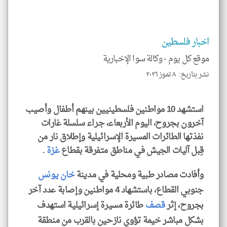
تحم
إسم
الم
و
العن
اخبار فلسطين
الا
للمق
موقع كل يوم -
وكالة سوا الإخبارية
نشر بتاريخ: ٨ تموز ٢٠٢٦
استشهد 10 مواطنين فلسطينيين بينهم أطفال وأصيب
klyoum.com
آخرون بجروح، اليوم الأربعاء، جراء سلسلة غارات
نفذتها الطائرات المسيرة الإسرائيلية وإطلاق نار من
قِبل آليات الجيش في مناطق متفرقة بقطاع
غزة
.
وأفادت مصادر طبية ومحلية في مدينة
خان يونس
جنوبي القطاع، باستشهاد 4 مواطنين وإصابة عدد آخر
بجروح، إثر
قصف
طائرة مسيرة إسرائيلية استهدف
بشكل مباشر خيمة تؤوي نازحين بالقرب من منطقة