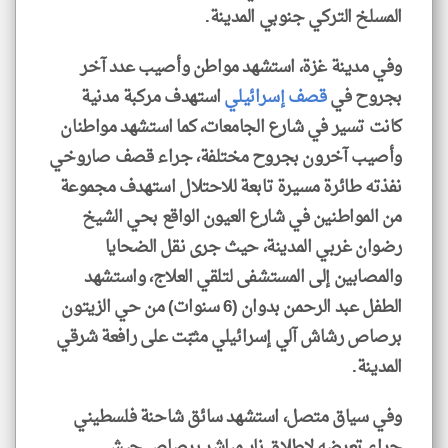
المسلخ التركي جنوبي المدينة.
وفي مدينة غزة، استشهد مواطن وأصيب عدد آخر
بجروح في
قصف إسرائيلي
استهدف مركبة مدنية
كانت تسير في شارع الجامعات، كما استشهد مواطنان
وأصيب آخرون بجروح مختلفة، جراء قصف صاروخي
نفذته طائرة مسيرة تابعة للاحتلال استهدف مجموعة
من المواطنين في شارع العيون الواقع بحي الشيخ
رضوان غربي المدينة، حيث جرى نقل الضحايا
والمصابين إلى المستشفى لتلقي العلاج، واستشهد
الطفل عبد الرحمن بدوان (6 سنوات) من حي الزيتون
برصاص رشاش آلي إسرائيلي مثبّت على رافعة شرقي
المدينة.
وفي سياق متصل، استشهد سائق شاحنة فلسطيني
جراء تعرضه لإطلاق نار مباشر برصاص جيش