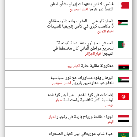
فانس: لا نثق بتعهدات إيران بشأن تدفق
النفط عبر هرمز
اخبار البحرين
إنجاز تاريخي .. المغرب والجزائر يحققان
3 مكاسب كبرى في كأس إفريقيا للسيدات
اخبار الاردن
الجيش الجزائري ينفذ عملة "نوعية"
لتحرير مواطن ألماني كان مختطفا في
النيجر
اخبار الجزائر
معكرونة مقلية حارة
اخبار ليبيا
البرهان يقود مشاورات مع قوى سياسية
للعفو عن معارضين بارزين
اخبار السودان
إضاءات في كرة القدم ...من أجل كرة قدم
تونسية أكثر تنافسية واستدامة
اخبار
تونس
اجواء غائمة ورياح باردة في زنجبار
اخبار
اليمن
حياة شاب موريتاني بين كثبان الصحراء