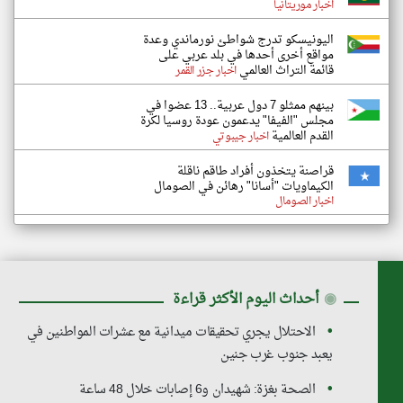
اخبار موريتانيا
اليونيسكو تدرج شواطئ نورماندي وعدة
مواقع أخرى أحدها في بلد عربي على
قائمة التراث العالمي
اخبار جزر القمر
بينهم ممثلو 7 دول عربية.. 13 عضوا في
مجلس "الفيفا" يدعمون عودة روسيا لكرة
القدم العالمية
اخبار جيبوتي
قراصنة يتخذون أفراد طاقم ناقلة
الكيماويات "أسانا" رهائن في الصومال
اخبار الصومال
◉
أحداث اليوم الأكثر قراءة
الاحتلال يجري تحقيقات ميدانية مع عشرات المواطنين في
يعبد جنوب غرب جنين
الصحة بغزة: شهيدان و6 إصابات خلال 48 ساعة