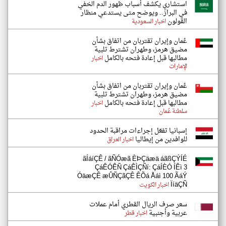
استشاري يكشف أسباب ظهور الدم الخفي
في البراز.. ويوضح متى يستدعي منظار
القولون
اخبار السعودية
عُمان وإيران تقتربان من اتفاق بشأن
مضيق هرمز، وطهران تشترط تلبية
مطالبها قبل إعادة فتحه بالكامل
اخبار
الإمارات
عُمان وإيران تقتربان من اتفاق بشأن
مضيق هرمز، وطهران تشترط تلبية
مطالبها قبل إعادة فتحه بالكامل
اخبار
سلطنة عُمان
إسبانيا تفعّل إجراءات مراقبة الحدود
للوافدين من إيطاليا
اخبار العراق
ãÍáíÇÊ / ãÑÓæã ÈÞÇäæä áãßÇÝÍÉ
ÇáÊÓÊÑ ÇáÊÌÇÑí: ÇáÍÈÓ ÍÊì 3
ÓäæÇÊ æÛÑÇãÇÊ ÊÕá Åáì 100 ÃáÝ
ÏíäÇÑ
اخبار الكويت
سعر صرف الريال القطري أمام عملات
عربية وأجنبية
اخبار قطر