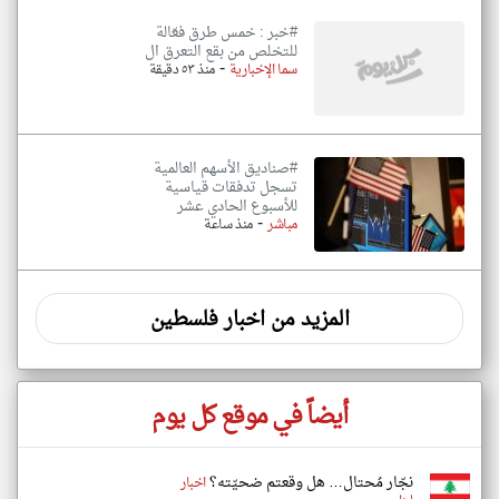
#خبر : خمس طرق فعّالة
للتخلص من بقع التعرق ال
-
سما الإخبارية
منذ ٥٣ دقيقة
#صناديق الأسهم العالمية
تسجل تدفقات قياسية
للأسبوع الحادي عشر
-
مباشر
منذ ساعة
المزيد من اخبار فلسطين
أيضاً في موقع كل يوم
نجّار مُحتال… هل وقعتم ضحيّته؟
اخبار