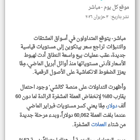
للمق
موقع كل يوم -
مباشر
نشر بتاريخ: ٣ حزيران ٢٠٢٦
مباشر- يتوقع المتداولون في أسواق المشتقات
klyoum.com
والتنبؤات تراجع سعر بيتكوين إلى مستويات قياسية
جديدة، عقب عمليات بيع واسعة النطاق أدت لهبوط
الأسعار لأدنى مستوياتها منذ أوائل أبريل الماضي، مِمَّا
يعزز الضغوط الانكماشية على الأصول الرقمية.
وأظهرت التداولات على منصة 'كالشي' وجود احتمال
يقارب 80% لإنخفاض العملة المشفرة الرائدة لما دون 60
ألف
دولار
، مِمَّا يعني كسر مستويات فبراير الماضي
عندما بلغت العملة 60,062 دولاراً، وبدء مرحلة جديدة
من شتاء
العملات
المشفرة.