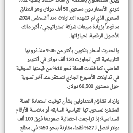
ويرى المتعاملون بالمنصة أن هناك احتمالاً بنسبة 52%
لتردي الأسعار دون مستوى 50 ألف دولار، وهو النطاق
السعري الذي لم تشهده التداولات منذ أغسطس 2024،
مدفوعاً بزيادة مبيعات شركة 'ستراتيجي'، أكبر مالك
للأصول الرقمية، لحيازاتها.
وانحدرت أسعار بتكوين بأكثر من 45% منذ ذروتها
التاريخية التي تجاوزت 120 ألف دولار في أكتوبر
الماضي، كما فقدت العملة نحو 10% من قيمتها السوقية
في تداولات الأسبوع الجاري لتستقر عند آخر تسوية
حول مستوى 66,500 دولار.
وازداد تشاؤم المتداولين بشأن توقيت استعادة العملة
المشفرة لمستوياتها القياسية السابقة أو ملامسة الأرقام
السداسية؛ إذ تراجعت احتمالية صعودها فوق 100 ألف
دولار لتصل لـ 27% فقط، مقارنة بنحو 50% في مطلع