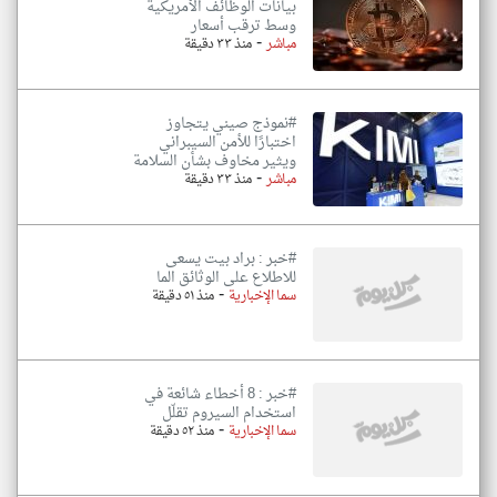
بيانات الوظائف الأمريكية
وسط ترقب أسعار
-
مباشر
منذ ٣٣ دقيقة
#نموذج صيني يتجاوز
اختبارًا للأمن السيبراني
ويثير مخاوف بشأن السلامة
-
مباشر
منذ ٣٣ دقيقة
#خبر : براد بيت يسعى
للاطلاع على الوثائق الما
-
سما الإخبارية
منذ ٥١ دقيقة
#خبر : 8 أخطاء شائعة في
استخدام السيروم تقلّل
-
سما الإخبارية
منذ ٥٢ دقيقة