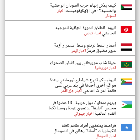
كيف يمكن إنهاء حرب السودان الوحشية
والمنسية؟ - في الإيكونوميست
اخبار
السودان
اليوم: انطلاق الدورة النهائية للتوجيه
الجامعي
اخبار تونس
أسعار النفط ترتفع وسط استمرار أزمة
عبور مضيق هرمز
اخبار اليمن
حياة شاب موريتاني بين كثبان الصحراء
اخبار موريتانيا
اليونيسكو تدرج شواطئ نورماندي وعدة
مواقع أخرى أحدها في بلد عربي على
قائمة التراث العالمي
اخبار جزر القمر
بينهم ممثلو 7 دول عربية.. 13 عضوا في
مجلس "الفيفا" يدعمون عودة روسيا لكرة
القدم العالمية
اخبار جيبوتي
قراصنة يتخذون أفراد طاقم ناقلة
الكيماويات "أسانا" رهائن في الصومال
اخبار الصومال