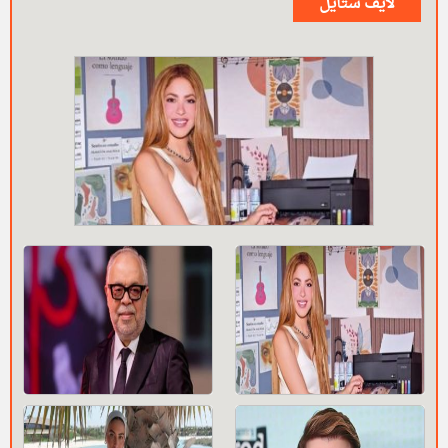
لايف ستايل