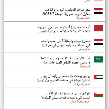
لبنان
سعر صرف الدولار و اليورو و الذهب
مقابل الليرة السورية الجمعة 7 8 2026
اخبار سوريا
أمن طنجة يعزز أسطوله بسيارتي الدورية
الذكية "أمان" و"مدار" -فيديو
اخبار المغرب
مصرع سيدة وإصابة 3 من أسرة واحدة
في اصطدام سيارة بالجبل في سوهاج
اخبار مصر
وليد الفراج : اذكر كل مسؤول أن الاتحاد
والأهلي العمود الفقري للمدرجات
اخبار
السعودية
بوتين يبحث مع محمد بن زايد آل نهيان
هاتفيا الوضع في منطقة الخليج وأوكرانيا
اخبار الإمارات
نموذج صيني يتجاوز اختبارًا للأمن
السيبراني ويثير مخاوف بشأن السلامة
اخبار سلطنة عُمان