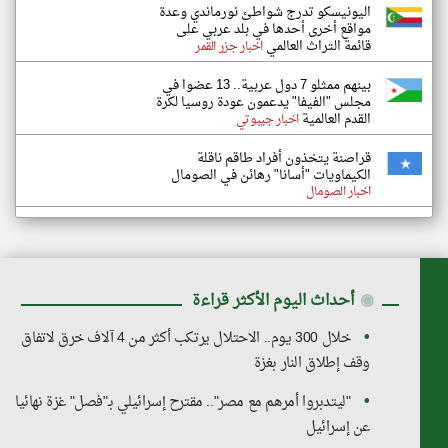
اليونيسكو تدرج شواطئ نورماندي وعدة
مواقع أخرى أحدها في بلد عربي على
قائمة التراث العالمي
اخبار جزر القمر
بينهم ممثلو 7 دول عربية.. 13 عضوا في
مجلس "الفيفا" يدعمون عودة روسيا لكرة
القدم العالمية
اخبار جيبوتي
قراصنة يتخذون أفراد طاقم ناقلة
الكيماويات "أسانا" رهائن في الصومال
اخبار الصومال
◉
أحداث اليوم الأكثر قراءة
خلال 300 يوم.. الاحتلال يرتكب أكثر من 4 آلاف خرق لاتفاق
وقف إطلاق النار بغزة
"ليتدبروا أمرهم مع مصر".. مقترح إسرائيلي بـ"فصل" غزة نهائيا
عن إسرائيل