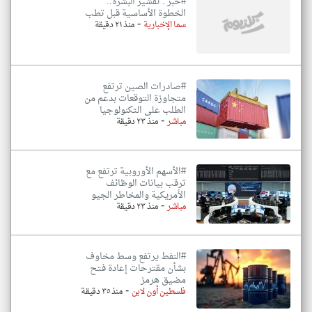
#خبر : تقشير البشرة..
الخطوة الأساسية قبل تطب
-
سما الإخبارية
منذ ٢١ دقيقة
#صادرات الصين ترتفع
متجاوزة التوقعات بدعم من
الطلب على التكنولوجيا
-
مباشر
منذ ٢٣ دقيقة
#الأسهم الأوروبية ترتفع مع
ترقب بيانات الوظائف
الأمريكية والمخاطر الجيو
-
مباشر
منذ ٢٣ دقيقة
#النفط يرتفع وسط مخاوف
بشأن مقترحات إعادة فتح
مضيق هرمز
-
فلسطين أون لاين
منذ ٣٥ دقيقة