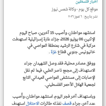
اخبار فلسطين
الم
و
العن
موقع كل يوم -
وكالة شمس نيوز
الا
للمق
نشر بتاريخ: ٦ تموز ٢٠٢٦
استشهد مواطنان، وأصيب 15 آخرين، صباح اليوم
الإثنين، 06 يوليو 2026، جرّاء غارة إسرائيلية استهدفت
klyoum.com
مركبة في شارع الرشيد بمنطقة المواصي في
خانيونيس جنوبي قطاع
غزة
.
ووفق مصادر محلية، فقد وصل الشهيدان جراء
الاستهداف إلى مجمع ناصر الطبي، فيما تم نقل
الإصابات إلى مستشفى المواصي الميداني التابع
لجمعية الهلال الأحمر الفلسطيني.
وباستهداف آخر فجر اليوم، استشهد مواطنان، وأُصيب
عدد آخر، جراء
قصف
نفذته طائرات
الاحتلال
استهدف