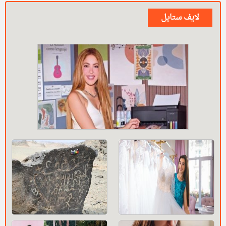
لايف ستايل