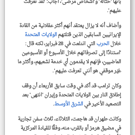
بأنها 'حثالة' و'أشخاص مرضى'، أجاب: 'لقد تعرفت
عليهم'.
وأضاف أنه لا يزال يعتقد أنهم أكثر عقلانية من القادة
الإيرانيين السابقين الذين قتلتهم
الولايات المتحدة
خلال
الحرب
التي اندلعت في 28 فبراير، لكنه قال:
'استنادًا إلى تصرفاتهم خلال الأسبوع أو الأسبوعين
الماضيين، فإنهم لا يقدمون أي خدمة لشعبهم، وأكثر ما
غيّر موقفي هو أنني تعرفت عليهم'.
وكان ترامب قد أكد في وقت سابق الأربعاء أن وقف
إطلاق النار بين الولايات المتحدة وإيران 'انتهى' بعد
التصعيد الأخير في
الشرق الأوسط
.
وكانت طهران قد هاجمت، الثلاثاء، ثلاث سفن تجارية
في مضيق هرمز أو بالقرب منه، وفقًا للقيادة المركزية