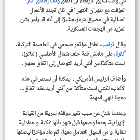
في وقت سابق الأربعاء أن اتفاق
وقف إطلاق النار
المؤقت مع طهران 'انتهى' في ظل تجدد الأعمال
العدائية في مضيق هرمز، مشيرًا إلى أنه قد يأمر بشن
المزيد من الهجمات العسكرية.
وقال
ترامب
، خلال مؤتمر صحفي في العاصمة التركية،
أنقرة
، على هامش قمة حلف شمال الأطلسي (الناتو):
'لست متأكدًا من أنني أريد التوصل إلى اتفاق معهم'.
وأضاف الرئيس الأمريكي: 'يمكننا أن نستمر في هذه
الألعاب، لكنني لست متأكدًا من أنني أريد عقد اتفاق...
دعونا ننهي المهمة'.
وعندما سُئل عن سبب تغير موقفه سريعًا من القيادة
الإيرانية، بعدما وصفها قبل شهر بأنها 'ذكية' و'عقلانية
للغاية' و'من السهل التعامل معها'، ثم عاد مؤخرًا ليصفها