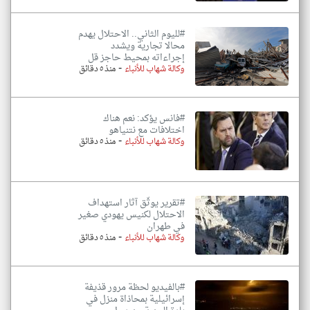
#لليوم الثاني.. الاحتلال يهدم
محالا تجارية ويشدد
إجراءاته بمحيط حاجز قل
-
وكالة شهاب للأنباء
منذ ٥ دقائق
#فانس يؤكد: نعم هناك
اختلافات مع نتنياهو
-
وكالة شهاب للأنباء
منذ ٥ دقائق
#تقرير يوثّق آثار استهداف
الاحتلال لكنيس يهودي صغير
في طهران
-
وكالة شهاب للأنباء
منذ ٥ دقائق
#بالفيديو لحظة مرور قذيفة
إسرائيلية بمحاذاة منزل في