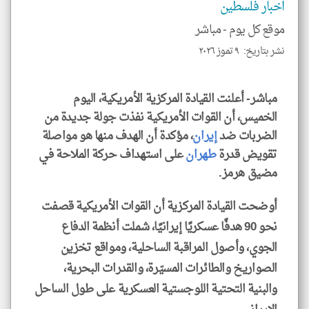
اخبار فلسطين
للمق
موقع كل يوم -
مباشر
نشر بتاريخ: ٩ تموز ٢٠٢٦
klyoum.com
مباشر- أعلنت القيادة المركزية الأمريكية، اليوم
الخميس، أن القوات الأمريكية نفذت جولة جديدة من
الضربات ضد
إيران
، مؤكدة أن الهدف منها هو مواصلة
تقويض قدرة
طهران
على استهداف حركة الملاحة في
مضيق هرمز.
أوضحت القيادة المركزية أن القوات الأمريكية قصفت
نحو 90 هدفًا عسكريًا إيرانيًا، شملت أنظمة الدفاع
الجوي، وأصول المراقبة الساحلية، ومواقع تخزين
الصواريخ والطائرات المسيّرة، والقدرات البحرية،
والبنية التحتية اللوجستية العسكرية على طول الساحل