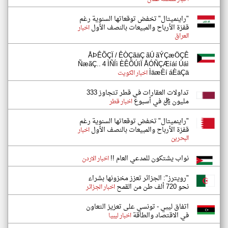
"راينميتال" تخفض توقعاتها السنوية رغم
قفزة الأرباح والمبيعات بالنصف الأول
اخبار
العراق
ÅÞÊÕÇÏ / ÊÒÇãäÇ ãÚ ãÝÇæÖÇÊ
ÑæãÇ.. 4 ÌÑÍì ÈÊÕÚíÏ ÅÓÑÇÆíáí Úáì
ÌäæÈí áÈäÇä
اخبار الكويت
تداولات العقارات في قطر تتجاوز 333
مليون ريال في أسبوع
اخبار قطر
"راينميتال" تخفض توقعاتها السنوية رغم
قفزة الأرباح والمبيعات بالنصف الأول
اخبار
البحرين
نواب يشتكون للمدعي العام !!
اخبار الاردن
"رويترز": الجزائر تعزز مخزونها بشراء
نحو 720 ألف طن من القمح
اخبار الجزائر
اتفاق ليبي - تونسي على تعزيز التعاون
في الاقتصاد والطاقة
اخبار ليبيا