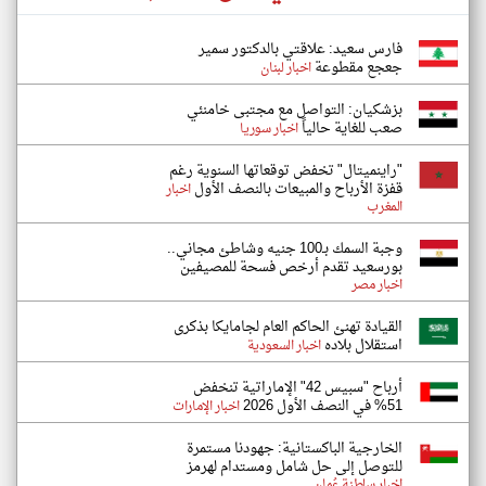
فارس سعيد: علاقتي بالدكتور سمير
جعجع مقطوعة
اخبار لبنان
بزشكيان: التواصل مع مجتبى خامنئي
صعب للغاية حالياً
اخبار سوريا
"راينميتال" تخفض توقعاتها السنوية رغم
قفزة الأرباح والمبيعات بالنصف الأول
اخبار
المغرب
وجبة السمك بـ100 جنيه وشاطئ مجاني..
بورسعيد تقدم أرخص فسحة للمصيفين
اخبار مصر
القيادة تهنئ الحاكم العام لجامايكا بذكرى
استقلال بلاده
اخبار السعودية
أرباح "سبيس 42" الإماراتية تنخفض
51% في النصف الأول 2026
اخبار الإمارات
الخارجية الباكستانية: جهودنا مستمرة
للتوصل إلى حل شامل ومستدام لهرمز
اخبار سلطنة عُمان