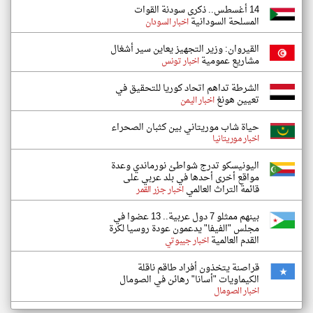
14 أغسطس.. ذكرى سودنة القوات
المسلحة السودانية
اخبار السودان
القيروان: وزير التجهيز يعاين سير أشغال
مشاريع عمومية
اخبار تونس
الشرطة تداهم اتحاد كوريا للتحقيق في
تعيين هونغ
اخبار اليمن
حياة شاب موريتاني بين كثبان الصحراء
اخبار موريتانيا
اليونيسكو تدرج شواطئ نورماندي وعدة
مواقع أخرى أحدها في بلد عربي على
قائمة التراث العالمي
اخبار جزر القمر
بينهم ممثلو 7 دول عربية.. 13 عضوا في
مجلس "الفيفا" يدعمون عودة روسيا لكرة
القدم العالمية
اخبار جيبوتي
قراصنة يتخذون أفراد طاقم ناقلة
الكيماويات "أسانا" رهائن في الصومال
اخبار الصومال