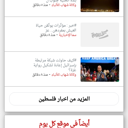
بلدة الحنية جنوب ل
-
وكالة شهاب للأنباء
منذ ٥ دقائق
#خبر : مؤثّرات يوثّقن حياة
العيش بمفردهن.. عز
-
سما الإخبارية
منذ ٨ دقائق
#كيف حاولت شبكة مرتبطة
بإسرائيل إعادة تشكيل رواية
غزة؟
-
وكالة شهاب للأنباء
منذ ٨ دقائق
المزيد من اخبار فلسطين
أيضاً في موقع كل يوم