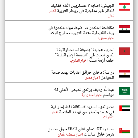
الجيش: اصابة ٣ عسكريين اثناء تفكيك
ذخائر غير منفجرة في زوطر الغربية
اخبار
لبنان
مكافحة المخدرات: ضبط مواد مخدرة في
ريف القنيطرة معدة للتهريب خارج البلاد
اخبار سوريا
"حرب هجينة" بصبغة استخباراتية؟..
بكين تبحث في "البصمة الإسرائيلية"
خلف أزمة سبتة
اخبار المغرب
دراسة: دخان حرائق الغابات يهدد صحة
الحوامل
اخبار مصر
عبدالله رديف يرتدي قميص الأهلي لـ4
مواسم
اخبار السعودية
مصر تدين استهداف ناقلة نفط إماراتية
في هرمز وتحذر من تهديد الملاحة
اخبار
الإمارات
مصدر لـRT: عمان تعلن اتفاقا حول مضيق
هرمز خلال ساعات
اخبار سلطنة عُمان