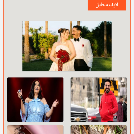
لايف ستايل