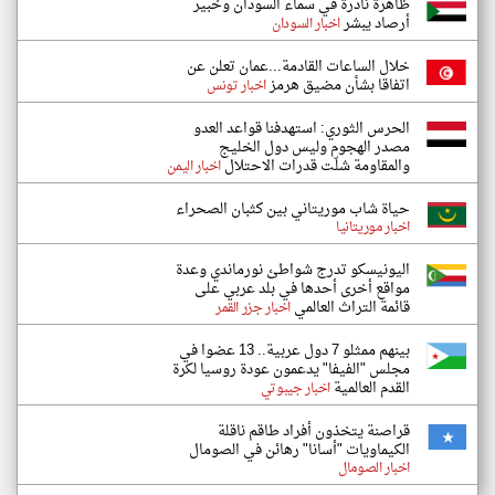
ظاهرة نادرة في سماء السودان وخبير
أرصاد يبشر
اخبار السودان
خلال الساعات القادمة...عمان تعلن عن
اتفاقا بشأن مضيق هرمز
اخبار تونس
الحرس الثوري: استهدفنا قواعد العدو
مصدر الهجوم وليس دول الخليج
والمقاومة شلّت قدرات الاحتلال
اخبار اليمن
حياة شاب موريتاني بين كثبان الصحراء
اخبار موريتانيا
اليونيسكو تدرج شواطئ نورماندي وعدة
مواقع أخرى أحدها في بلد عربي على
قائمة التراث العالمي
اخبار جزر القمر
بينهم ممثلو 7 دول عربية.. 13 عضوا في
مجلس "الفيفا" يدعمون عودة روسيا لكرة
القدم العالمية
اخبار جيبوتي
قراصنة يتخذون أفراد طاقم ناقلة
الكيماويات "أسانا" رهائن في الصومال
اخبار الصومال