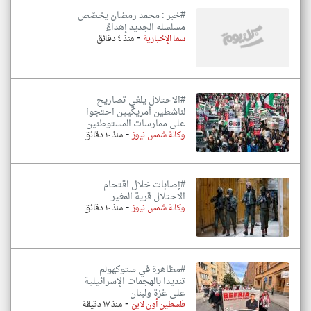
#خبر : محمد رمضان يخصّص
مسلسله الجديد إهداءً
-
سما الإخبارية
منذ ٤ دقائق
#الاحتلال يلغي تصاريح
لناشطين أمريكيين احتجوا
على ممارسات المستوطنين
-
وكالة شمس نيوز
منذ ١٠ دقائق
#إصابات خلال اقتحام
الاحتلال قرية المغير
-
وكالة شمس نيوز
منذ ١٠ دقائق
#مظاهرة في ستوكهولم
تنديدا بالهجمات الإسرائيلية
على غزة ولبنان
-
فلسطين أون لاين
منذ ١٧ دقيقة