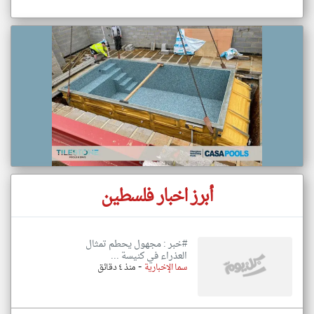
أبرز اخبار فلسطين
#خبر : مجهول يحطم تمثال
العذراء في كنيسة ...
-
سما الإخبارية
منذ ٤ دقائق