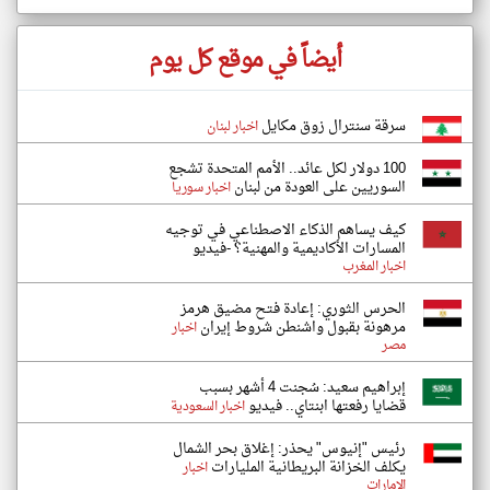
أيضاً في موقع كل يوم
سرقة سنترال زوق مكايل
اخبار لبنان
100 دولار لكل عائد.. الأمم المتحدة تشجع
السوريين على العودة من لبنان
اخبار سوريا
كيف يساهم الذكاء الاصطناعي في توجيه
المسارات الأكاديمية والمهنية؟ -فيديو
اخبار المغرب
الحرس الثوري: إعادة فتح مضيق هرمز
مرهونة بقبول واشنطن شروط إيران
اخبار
مصر
إبراهيم سعيد: سُجنت 4 أشهر بسبب
قضايا رفعتها ابنتاي.. فيديو
اخبار السعودية
رئيس "إنيوس" يحذر: إغلاق بحر الشمال
يكلف الخزانة البريطانية المليارات
اخبار
الإمارات