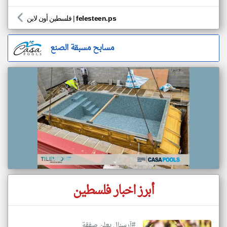
felesteen.ps
|
فلسطين أون لاين
مسابح مسبقة الصنع
أبرز اخبار فلسطين
#آرسنال يعلن صفقة