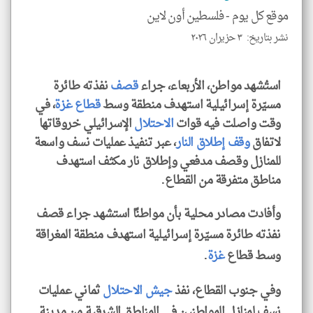
الا
موقع كل يوم -
فلسطين أون لاين
للمق
نشر بتاريخ: ٣ حزيران ٢٠٢٦
استُشهد مواطن، الأربعاء، جراء
قصف
نفذته طائرة
مسيّرة إسرائيلية استهدف منطقة وسط
قطاع غزة
، في
klyoum.com
وقت واصلت فيه قوات
الاحتلال
الإسرائيلي خروقاتها
لاتفاق
وقف إطلاق النار
، عبر تنفيذ عمليات نسف واسعة
للمنازل وقصف مدفعي وإطلاق نار مكثف استهدف
مناطق متفرقة من القطاع.
وأفادت مصادر محلية بأن مواطنًا استشهد جراء قصف
نفذته طائرة مسيّرة إسرائيلية استهدف منطقة المغراقة
وسط قطاع
غزة
.
وفي جنوب القطاع، نفذ
جيش الاحتلال
ثماني عمليات
نسف لمنازل المواطنين في المناطق الشرقية من مدينة