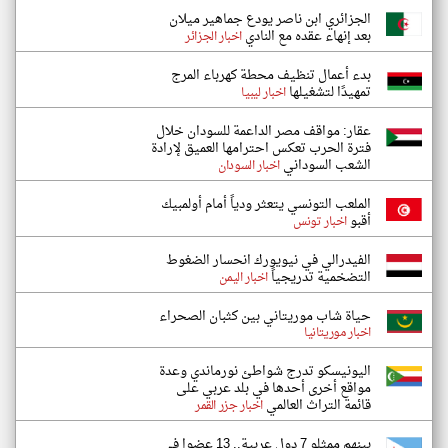
الجزائري ابن ناصر يودع جماهير ميلان
بعد إنهاء عقده مع النادي
اخبار الجزائر
بدء أعمال تنظيف محطة كهرباء المرج
تمهيدًا لتشغيلها
اخبار ليبيا
عقار: مواقف مصر الداعمة للسودان خلال
فترة الحرب تعكس احترامها العميق لإرادة
الشعب السوداني
اخبار السودان
الملعب التونسي يتعثر ودياً أمام أولمبيك
أقبو
اخبار تونس
الفيدرالي في نيويورك انحسار الضغوط
التضخمية تدريجياً
اخبار اليمن
حياة شاب موريتاني بين كثبان الصحراء
اخبار موريتانيا
اليونيسكو تدرج شواطئ نورماندي وعدة
مواقع أخرى أحدها في بلد عربي على
قائمة التراث العالمي
اخبار جزر القمر
بينهم ممثلو 7 دول عربية.. 13 عضوا في