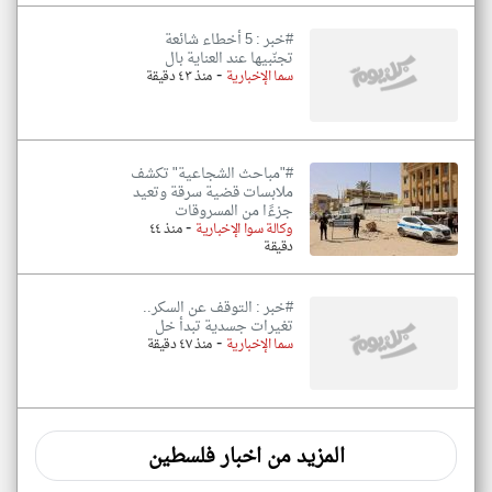
#خبر : 5 أخطاء شائعة
تجنّبيها عند العناية بال
-
سما الإخبارية
منذ ٤٣ دقيقة
#"مباحث الشجاعية" تكشف
ملابسات قضية سرقة وتعيد
جزءًا من المسروقات
-
وكالة سوا الإخبارية
منذ ٤٤
دقيقة
#خبر : التوقف عن السكر..
تغيرات جسدية تبدأ خل
-
سما الإخبارية
منذ ٤٧ دقيقة
المزيد من اخبار فلسطين