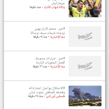
جيمارايش
-
وكالة شهاب للأنباء
منذ دقيقة
#خبر : محمد كارتر يهنئ
زوجته شيماء سيف برسالة
-
سما الإخبارية
منذ ١٧ دقيقة
#خبر : خيارات متنوعة..
أفضل الحلويات الباردة
-
سما الإخبارية
منذ ٢٦ دقيقة
#الاحتلال يواصل اعتداءاته
وقصفه المدفعي جنوب لبنان
-
فلسطين أون لاين
منذ ٣٨ دقيقة