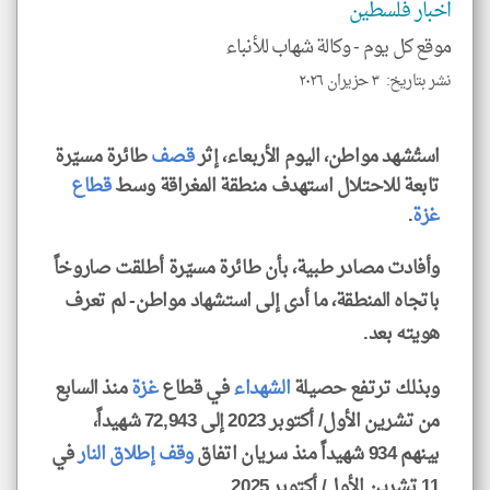
اخبار فلسطين
الم
و
العن
موقع كل يوم -
وكالة شهاب للأنباء
الا
للمق
نشر بتاريخ: ٣ حزيران ٢٠٢٦
استُشهد مواطن، اليوم الأربعاء، إثر
قصف
طائرة مسيّرة
تابعة للاحتلال استهدف منطقة المغراقة وسط
قطاع
klyoum.com
غزة
.
وأفادت مصادر طبية، بأن طائرة مسيّرة أطلقت صاروخاً
باتجاه المنطقة، ما أدى إلى استشهاد مواطن- لم تعرف
هويته بعد.
وبذلك ترتفع حصيلة
الشهداء
في قطاع
غزة
منذ السابع
من تشرين الأول/ أكتوبر 2023 إلى 72,943 شهيداً،
بينهم 934 شهيداً منذ سريان اتفاق
وقف إطلاق النار
في
11 تشرين الأول/ أكتوبر 2025.