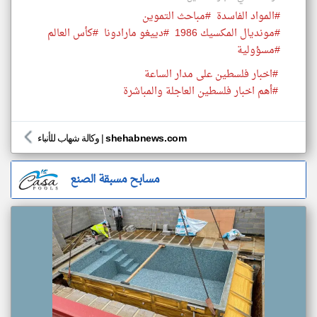
#المواد الفاسدة
#مباحث التموين
#مونديال المكسيك 1986
#دييغو مارادونا
#كأس العالم
#مسؤولية
#اخبار فلسطين على مدار الساعة
#أهم اخبار فلسطين العاجلة والمباشرة
shehabnews.com
|
وكالة شهاب للأنباء
مسابح مسبقة الصنع