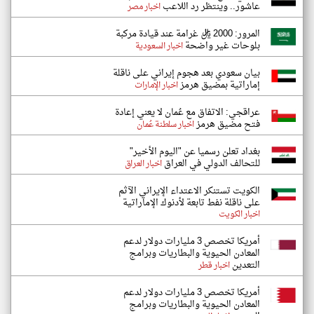
عاشور.. وينتظر رد اللاعب
اخبار مصر
المرور: 2000 ريال غرامة عند قيادة مركبة
بلوحات غير واضحة
اخبار السعودية
بيان سعودي بعد هجوم إيراني على ناقلة
إماراتية بمضيق هرمز
اخبار الإمارات
عراقجي: الاتفاق مع عُمان لا يعني إعادة
فتح مضيق هرمز
اخبار سلطنة عُمان
بغداد تعلن رسميا عن "اليوم الأخير"
للتحالف الدولي في العراق
اخبار العراق
الكويت تستنكر الاعتداء الإيراني الآثم
على ناقلة نفط تابعة لأدنوك الإماراتية
اخبار الكويت
أمريكا تخصص 3 مليارات دولار لدعم
المعادن الحيوية والبطاريات وبرامج
التعدين
اخبار قطر
أمريكا تخصص 3 مليارات دولار لدعم
المعادن الحيوية والبطاريات وبرامج