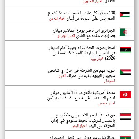
التعدين
اخبار البحرين
100 دولار لكل عائد.. الأمم المتحدة تشجع
السوريين على العودة من لبنان
اخبار الاردن
الجزائري ابن ناصر يودع جماهير ميلان
بعد إنهاء عقده مع النادي
اخبار الجزائر
أسعار صرف العملات الأجنبية أمام الدينار
في السوق الموازية (السبت 8 أغسطس
2026)
اخبار ليبيا
تنويه مهم من الشرطة في حال اي شخص
مجهول الهوية يقيم في منزلك
اخبار
السودان
منحة أمريكية بأكثر من 1.5 مليون دولار
لدعم الاستثمار في قطاع الفسفاط بتونس
اخبار تونس
من تحالف البحر الأحمر إلى مكة ومن
باكستان لتركيا.. تخبط سعودي في إدارة
المعركة في اليمن
اخبار اليمن
حياة شاب موريتاني بين كثبان الصحراء