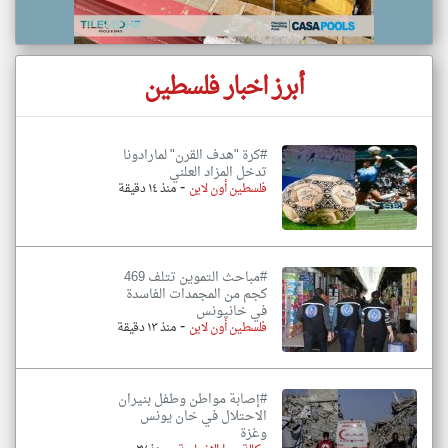
أبرز اخبار فلسطين
#كرة "هدف القرن" لمارادونا
تدخل المزاد العلني
-
فلسطين أون لاين
منذ ١٤ دقيقة
#مباحث التموين تتلف 469
كجم من المجمدات الفاسدة
في خانيونس
-
فلسطين أون لاين
منذ ١٣ دقيقة
#إصابة مواطن وطفل بنيران
الاحتلال في خان يونس
وغزة