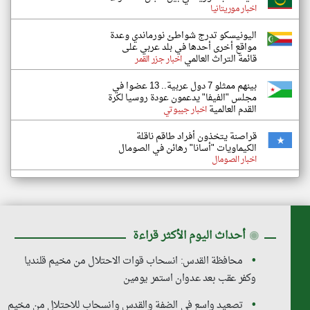
اخبار موريتانيا
اليونيسكو تدرج شواطئ نورماندي وعدة
مواقع أخرى أحدها في بلد عربي على
قائمة التراث العالمي
اخبار جزر القمر
بينهم ممثلو 7 دول عربية.. 13 عضوا في
مجلس "الفيفا" يدعمون عودة روسيا لكرة
القدم العالمية
اخبار جيبوتي
قراصنة يتخذون أفراد طاقم ناقلة
الكيماويات "أسانا" رهائن في الصومال
اخبار الصومال
◉
أحداث اليوم الأكثر قراءة
محافظة القدس: انسحاب قوات الاحتلال من مخيم قلنديا
وكفر عقب بعد عدوان استمر يومين
تصعيد واسع في الضفة والقدس وانسحاب للاحتلال من مخيم