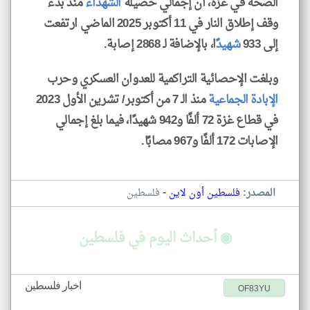
الصحة في غزة، أن إجمالي حصيلة
الشهداء
منذ بدء
وقف إطلاق النار في 11 أكتوبر 2025 الماضي ارتفعت
إلى 933
شهيد
ًا، بالإضافة لـ 2868 إصابة.
وبلغت الإحصائية التراكمية للعدوان العسكري وحرب
الإبادة الجماعية
منذ الـ 7 من أكتوبر/ تشرين الأول 2023
في قطاع غزة 72 ألفًا و942 شهيدًا، فيما بلغ إجمالي
الإصابات 172 ألفًا و967 مصابًا.
-
المصدر:
فلسطين أون لاين
فلسطين
◉ أحداث اليوم في فلسطين
اخبار فلسطين
OF83YU