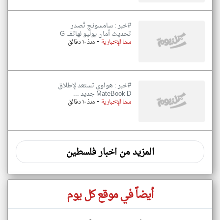
#خبر : سامسونج تُصدر
تحديث أمان يوليو لهاتف G
-
سما الإخبارية
منذ ١٠ دقائق
#خبر : هواوي تستعد لإطلاق
MateBook D جديد ...
-
سما الإخبارية
منذ ١٠ دقائق
المزيد من اخبار فلسطين
أيضاً في موقع كل يوم