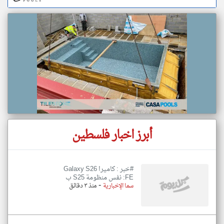
أبرز اخبار فلسطين
#خبر : كاميرا Galaxy S26
FE: نفس منظومة S25 ب
-
سما الإخبارية
منذ ٣ دقائق