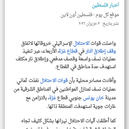
الا
اخبار فلسطين
للمق
موقع كل يوم -
فلسطين أون لاين
نشر بتاريخ: ٣ حزيران ٢٠٢٦
klyoum.com
واصلت قوات
الاحتلال
الإسرائيلي خروقاتها لاتفاق
وقف إطلاق النار
في
قطاع غزة
، الأربعاء، عبر تنفيذ
عمليات نسف واسعة وقصف مدفعي وإطلاق نار مكثف
استهدف عدة مناطق في القطاع.
وأفادت مصادر محلية بأن
قوات الاحتلال
نفذت ثماني
عمليات نسف لمنازل المواطنين في المناطق الشرقية من
مدينة
خان يونس
جنوبي قطاع
غزة
، بالتزامن مع
غارات جوية استهدفت المنطقة ذاتها.
كما أطلقت آليات الاحتلال نيرانها بشكل كثيف تجاه