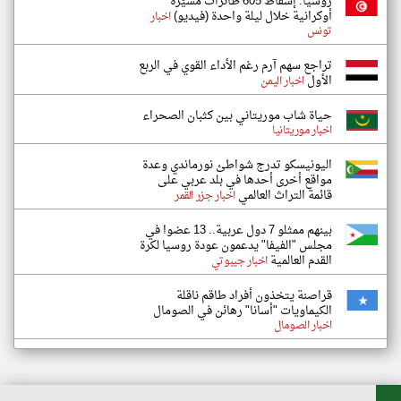
روسيا: إسقاط 605 طائرات مسيّرة
أوكرانية خلال ليلة واحدة (فيديو)
اخبار
تونس
تراجع سهم آرم رغم الأداء القوي في الربع
الأول
اخبار اليمن
حياة شاب موريتاني بين كثبان الصحراء
اخبار موريتانيا
اليونيسكو تدرج شواطئ نورماندي وعدة
مواقع أخرى أحدها في بلد عربي على
قائمة التراث العالمي
اخبار جزر القمر
بينهم ممثلو 7 دول عربية.. 13 عضوا في
مجلس "الفيفا" يدعمون عودة روسيا لكرة
القدم العالمية
اخبار جيبوتي
قراصنة يتخذون أفراد طاقم ناقلة
الكيماويات "أسانا" رهائن في الصومال
اخبار الصومال