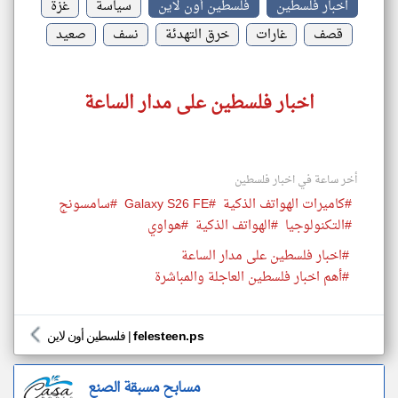
اخبار فلسطين
فلسطين أون لاين
سياسة
غزة
قصف
غارات
خرق التهدئة
نسف
صعيد
اخبار فلسطين على مدار الساعة
أخر ساعة في اخبار فلسطين
#كاميرات الهواتف الذكية
#Galaxy S26 FE
#سامسونج
#التكنولوجيا
#الهواتف الذكية
#هواوي
#اخبار فلسطين على مدار الساعة
#أهم اخبار فلسطين العاجلة والمباشرة
felesteen.ps
|
فلسطين أون لاين
مسابح مسبقة الصنع