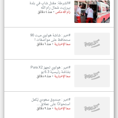
#الشرطة: مقتل شاب في بلدة
بيرزيت شمال رام الله
-
رام الله مكس
منذ ٤ دقائق
#خبر : شاشة هواوي ميت 90
ستحافظ على مواصفات ا
-
سما الإخبارية
منذ ٦ دقائق
#خبر : هواوي تجهز Pura X2
بشاشة رئيسية 6.3 بو
-
سما الإخبارية
منذ ٨ دقائق
#خبر : صندوق سعودي يُكمل
استحواذًا على عملاق ...
-
سما الإخبارية
منذ ٩ دقائق