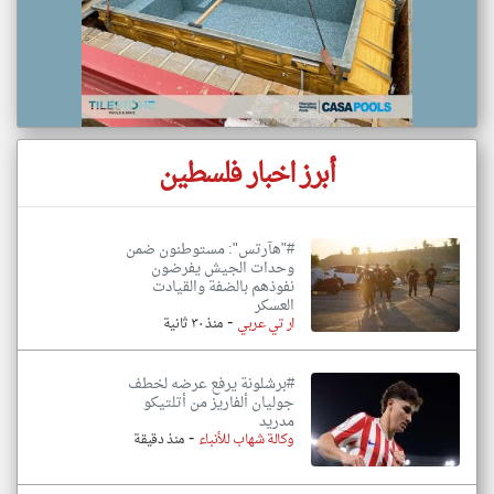
أبرز اخبار فلسطين
#"هآرتس": مستوطنون ضمن
وحدات الجيش يفرضون
نفوذهم بالضفة والقيادت
العسكر
-
ار تي عربي
منذ ٣٠ ثانية
#برشلونة يرفع عرضه لخطف
جوليان ألفاريز من أتلتيكو
مدريد
-
وكالة شهاب للأنباء
منذ دقيقة