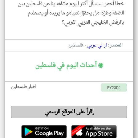
خطا أحمر. سنسأل أكثر اليوم مشاهدينا عن فلسطين بين
الضفة وغزة، هل يحقق نتنياهو ما يريده أو يصطدم
بالرفض الخليجي العربي الغربي؟
-
المصدر:
ار تي عربي
فلسطين
◉ أحداث اليوم في فلسطين
اخبار فلسطين
FY23PJ
إقرأ على الموقع الرسمي