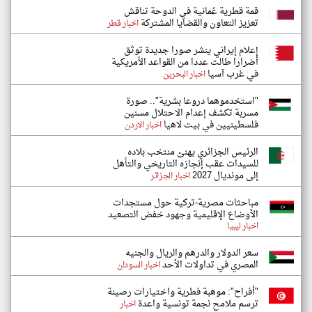
قمة قطرية عُمانية في الدوحة تناقش
تعزيز التعاون والقضايا المشتركة
اخبار قطر
إعلام إيراني ينشر صورا جديدة توثق
أضرارا طالت عددا من القواعد الأمريكية
في غرب آسيا
اخبار البحرين
"استخدموهما دروعا بشرية".. صورة
مسربة تكشف إعدام الاحتلال مسنين
فلسطينيين في بيت لاهيا
اخبار الاردن
الرئيس الجزائري يهنئ منتخب بلاده
للسيدات عقب إنجازه التاريخي والتأهل
إلى مونديال 2027
اخبار الجزائر
مباحثات مصرية-تركية حول مستجدات
الأوضاع الإقليمية وجهود خفض التصعيد
اخبار ليبيا
سعر الدولار والدرهم والريال والجنيه
المصري في تداولات الأحد
اخبار السودان
"أفراح": موهبة فطرية واختيارات رصينة
ترسم ملامح نجمة تونسية واعدة
اخبار