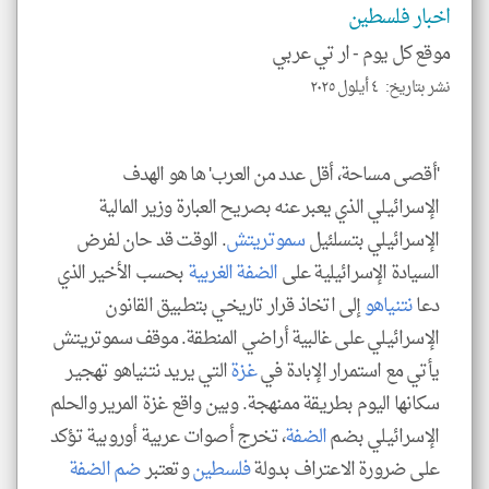
اخبار فلسطين
الا
للمق
موقع كل يوم -
ار تي عربي
نشر بتاريخ: ٤ أيلول ٢٠٢٥
klyoum.com
'أقصى مساحة، أقل عدد من العرب' ها هو الهدف
الإسرائيلي الذي يعبر عنه بصريح العبارة وزير المالية
الإسرائيلي بتسلئيل
سموتريتش
. الوقت قد حان لفرض
السيادة الإسرائيلية على
الضفة الغربية
بحسب الأخير الذي
دعا
نتنياهو
إلى اتخاذ قرار تاريخي بتطبيق القانون
الإسرائيلي على غالبية أراضي المنطقة. موقف سموتريتش
يأتي مع استمرار الإبادة في
غزة
التي يريد نتنياهو تهجير
سكانها اليوم بطريقة ممنهجة. وبين واقع غزة المرير والحلم
الإسرائيلي بضم
الضفة
، تخرج أصوات عربية أوروبية تؤكد
على ضرورة الاعتراف بدولة
فلسطين
وتعتبر
ضم الضفة