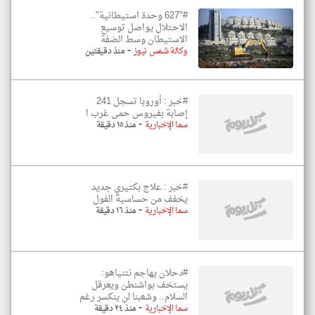
#"627 وحدة استيطانية"..
الاحتلال يواصل توسيع
الاستيطان وسط الضفة
-
وكالة شمس نيوز
منذ دقيقتين
#خبر : أوروبا تسجل 241
إصابة بفيروس حمى غرب ا
-
سما الإخبارية
منذ ١٥ دقيقة
#خبر : علاج بكتيري جديد
يخفف من حساسية الفول
-
سما الإخبارية
منذ ١٦ دقيقة
#دحلان يهاجم نتنياهو:
يستخف بواشنطن ويعرقل
السلام.. وشعبنا لن ينكسر رغم
-
سما الإخبارية
منذ ٢٤ دقيقة