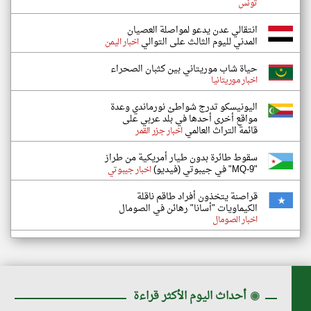
تونس
انتقالي عدن يدعو لمواصلة العصيان
المدني لليوم الثالث على التوالي
اخبار اليمن
حياة شاب موريتاني بين كثبان الصحراء
اخبار موريتانيا
اليونيسكو تدرج شواطئ نورماندي وعدة
مواقع أخرى أحدها في بلد عربي على
قائمة التراث العالمي
اخبار جزر القمر
سقوط طائرة بدون طيار أمريكية من طراز
"MQ-9" في جيبوتي (فيديو)
اخبار جيبوتي
قراصنة يتخذون أفراد طاقم ناقلة
الكيماويات "أسانا" رهائن في الصومال
اخبار الصومال
◉
أحداث اليوم الأكثر قراءة