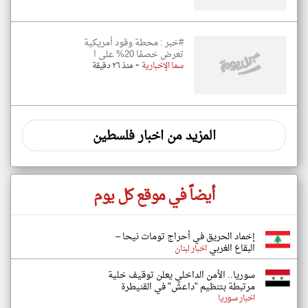
#خبر : محطة وقود أمريكية
تعرض خصمًا 20% على ا
-
سما الإخبارية
منذ ٢٦ دقيقة
المزيد من اخبار فلسطين
أيضاً في موقع كل يوم
إخماد الحريق في أحراج تومات نيحا –
البقاع الغربي
اخبار لبنان
سوريا.. الأمن الداخلي يعلن توقيف خلية
مرتبطة بتنظيم "داعش" في القنيطرة
اخبار سوريا