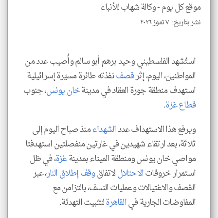
موقع كل يوم -
وكالة شهاب للأنباء
نشر بتاريخ: ٧ تموز ٢٠٢٦
klyoum.com
استُشهد الفلسطيني وحيد برهم أبو سالم وأُصيب عدد من
المواطنين، اليوم، إثر
قصف
نفذته طائرة مسيّرة إسرائيلية
استهدف منطقة جورة العقاد في مدينة
خان يونس
، جنوب
قطاع غزة
.
ويرفع هذا الاستهداف عدد
الشهداء
منذ صباح اليوم إلى
ثلاثة، بعد ارتقاء شهيدين في غارتين منفصلتين استهدفتا
مواصي خان يونس ومنطقة الميناء بمدينة
غزة
، في ظل
استمرار خروقات
الاحتلال
لاتفاق
وقف إطلاق النار
، عبر
القصف والاغتيالات وعمليات النسف، بالتزامن مع
المفاوضات الجارية في
القاهرة
لتثبيت التهدئة.