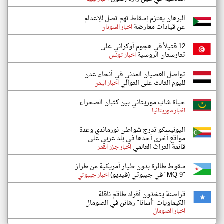
البرهان يعتزم إسقاط تهم تصل للإعدام
عن قيادات معارضة
اخبار السودان
12 قتيلاً في هجوم أوكراني على
تتارستان الروسية
اخبار تونس
تواصل العصيان المدني في أنحاء عدن
لليوم الثالث على التوالي
اخبار اليمن
حياة شاب موريتاني بين كثبان الصحراء
اخبار موريتانيا
اليونيسكو تدرج شواطئ نورماندي وعدة
مواقع أخرى أحدها في بلد عربي على
قائمة التراث العالمي
اخبار جزر القمر
سقوط طائرة بدون طيار أمريكية من طراز
"MQ-9" في جيبوتي (فيديو)
اخبار جيبوتي
قراصنة يتخذون أفراد طاقم ناقلة
الكيماويات "أسانا" رهائن في الصومال
اخبار الصومال