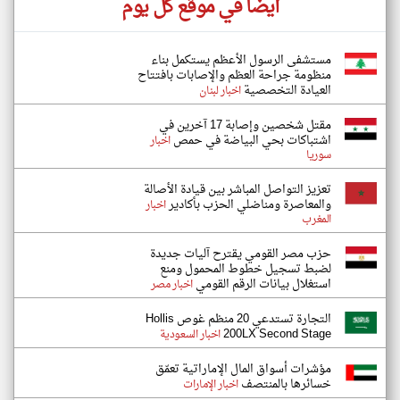
أيضاً في موقع كل يوم
مستشفى الرسول الأعظم يستكمل بناء
منظومة جراحة العظم والإصابات بافتتاح
العيادة التخصصية
اخبار لبنان
مقتل شخصين وإصابة 17 آخرين في
اشتباكات بحي البياضة في حمص
اخبار
سوريا
تعزيز التواصل المباشر بين قيادة الأصالة
والمعاصرة ومناضلي الحزب بأكادير
اخبار
المغرب
حزب مصر القومي يقترح آليات جديدة
لضبط تسجيل خطوط المحمول ومنع
استغلال بيانات الرقم القومي
اخبار مصر
التجارة تستدعي 20 منظم غوص Hollis
200LX Second Stage
اخبار السعودية
مؤشرات أسواق المال الإماراتية تعمّق
خسائرها بالمنتصف
اخبار الإمارات