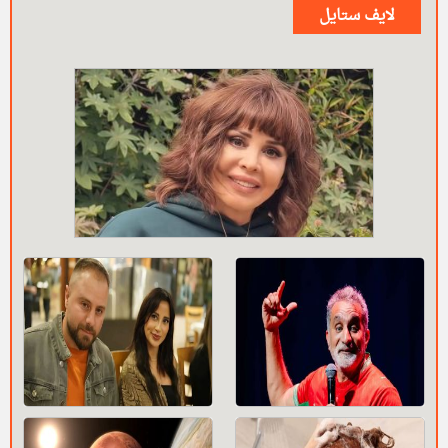
لايف ستايل