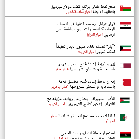
سعر نفط عُمان يرتفع 1.21 دولار للبرميل
بالعقود الآجلة
اخبار سلطنة عُمان
قرار عراقي يحسم النفوذ في السماء
الرمادية: المسيرات دون موافقة عمل
ارهابي
اخبار العراق
"آبار" تتسلم 5.98 مليون دينار تنفيذاً
لحكم تمييز
اخبار الكويت
إيران تربط إعادة فتح مضيق هرمز
باستجابة واشنطن لشروطها
اخبار قطر
إيران تربط إعادة فتح مضيق هرمز
باستجابة واشنطن لشروطها
اخبار البحرين
الأمن السيبراني يحذر من روابط مزيفة مع
اقتراب إعلان نتائج التوجيهي
اخبار الاردن
لماذا لا يجدد مجتمع الجزائر شبابه؟
اخبار
الجزائر
استمرار حملة التطهير ضد الحمى
القلاعية في عين زارة (صور)
اخبار ليبيا