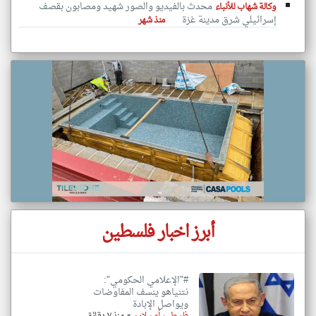
محدث بالفيديو والصور شهيد ومصابون بقصف
وكالة شهاب للأنباء
إسرائيلي شرق مدينة غزة
منذ شهر
أبرز اخبار فلسطين
#"الإعلامي الحكومي":
نتنياهو ينسف المفاوضات
ويواصل الإبادة
-