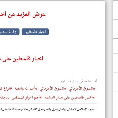
عرض المزيد من اخب
اخبار فلسطين
وكالة شمس
اخبار فلسطين على م
أخر ساعة في اخبار فلسطين
#السوق الأمريكي
#السوق الأمريكي
#أحداث عالمية
#نزاع ق
#اخبار فلسطين على مدار الساعة
#أهم اخبار فلسطين العاجلة 
https://www.klyoum.com/palestine-news/ar/25-الجهاد-الإسلامي-الاحتلال-يواصل-خرق-وقف-إطلاق-النار-في-غزة-ويصعد-الاستيط