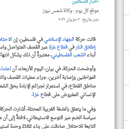
اخبار فلسطين
موقع كل يوم -
وكالة شمس نيوز
نشر بتاريخ: ٣ حزيران ٢٠٢٦
قالت حركة
الجهاد الإسلامي
في فلسطين، إن
الاحتل
إطلاق النار
في
قطاع غزة
عبر القصف المتواصل واست
أبناء
الشعب الفلسطيني
، معتبرةً أن ذلك يشكل انتهاك
وأوضحت الحركة، في بيان، اليوم الأربعاء، أن
اعتدا
المواطنين وإصابة آخرين، جراء عمليات القصف وال
مناطق القطاع، في استمرار لجرائم الإبادة بحق ال
الإنساني المفروض على قطاع
غزة
.
وفي ما يتعلق بالضفة الغربية المحتلة، أشارت الحر
سياسة الضم عبر التوسع الاستيطاني، لافتةً إلى أن ما
التابعة للاحتلال صادقت على بناء 2162 وحدة استيطانية جديدة في عدد من