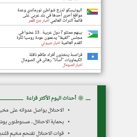
اليونيسكو تدرج شواطئ نورماندي وعدة
مواقع أخرى أحدها في بلد عربي على
قائمة التراث العالمي
اخبار جزر القمر
بينهم ممثلو 7 دول عربية.. 13 عضوا في
مجلس "الفيفا" يدعمون عودة روسيا لكرة
القدم العالمية
اخبار جيبوتي
قراصنة يتخذون أفراد طاقم ناقلة
الكيماويات "أسانا" رهائن في الصومال
اخبار الصومال
◉
أحداث اليوم الأكثر قراءة
الاحتلال يواصل عدوانه على مخيم 
بحماية الاحتلال.. مستوطنون يو
قوات الاحتلال تقتحم مخيم قلند