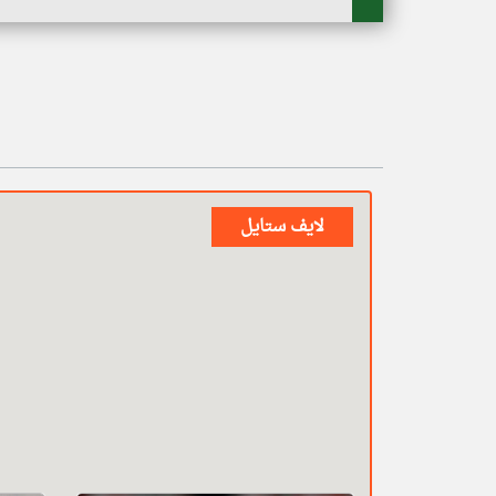
لايف ستايل