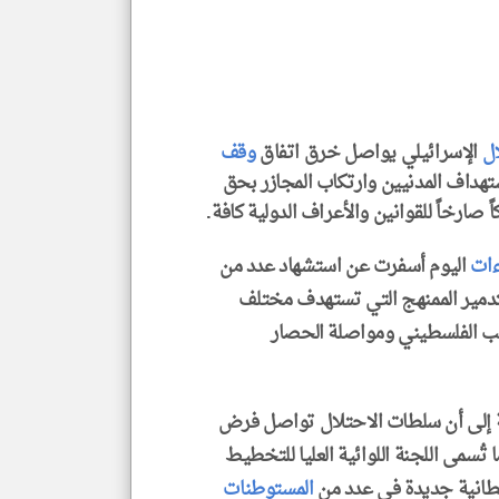
كاتب
*
جمي
المق
تحم
إسم
الم
و
ال
الإسرائيلي يواصل خرق اتفاق
وقف
العن
الا
هداف المدنيين وارتكاب المجازر بحق
للمق
اً صارخاً للقوانين والأعراف الدولية كافة.
ءات
اليوم أسفرت عن استشهاد عدد من
تدمير الممنهج التي تستهدف مختلف
klyoum.com
شعب الفلسطيني ومواصلة الحصار
كة إلى أن سلطات الاحتلال تواصل فرض
 تُسمى اللجنة اللوائية العليا للتخطيط
المستوطنات