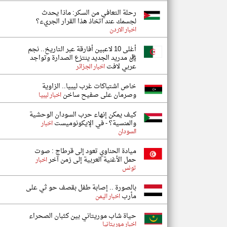
رحلة التعافي من السكر: ماذا يحدث
لجسمك عند اتخاذ هذا القرار الجريء؟
اخبار الاردن
أغلى 10 لاعبين أفارقة عبر التاريخ.. نجم
ريال مدريد الجديد ينتزع الصدارة وتواجد
عربي لافت
اخبار الجزائر
خاص اشتباكات غرب ليبيا.. الزاوية
وصرمان على صفيح ساخن
اخبار ليبيا
كيف يمكن إنهاء حرب السودان الوحشية
والمنسية؟ - في الإيكونوميست
اخبار
السودان
ميادة الحناوي تعود إلى قرطاج : صوت
حمل الأغنية العربية إلى زمن آخر
اخبار
تونس
بالصورة .. إصابة طفل بقصف حو ثي على
مأرب
اخبار اليمن
حياة شاب موريتاني بين كثبان الصحراء
اخبار موريتانيا