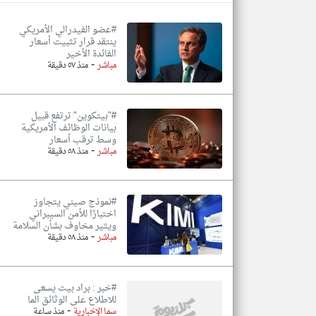
#عضو الفيدرالي الأمريكي
ينتقد قرار تثبيت أسعار
الفائدة الأخير
-
تعبر
مباشر
منذ ٥٧ دقيقة
المقالات
الموجوده
هنا عن
وجهة
نظر
#"بيتكوين" ترتفع قبيل
كاتبيها.
بيانات الوظائف الأمريكية
وسط ترقب أسعار
-
مباشر
منذ ٥٨ دقيقة
#نموذج صيني يتجاوز
اختبارًا للأمن السيبراني
ويثير مخاوف بشأن السلامة
-
مباشر
منذ ٥٨ دقيقة
#خبر : براد بيت يسعى
للاطلاع على الوثائق الما
-
سما الإخبارية
منذ ساعة