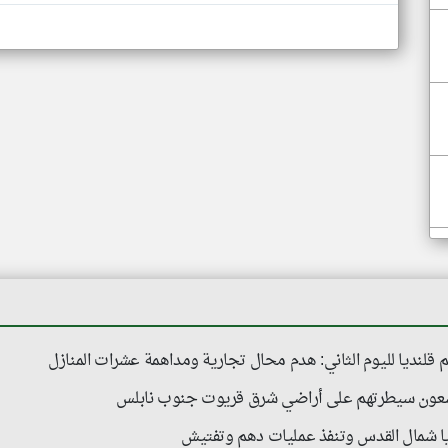
قلنديا لليوم الثاني: هدم محال تجارية ومداهمة عشرات المنازل
سّعون سيطرتهم على أراضي شرق قريوت جنوب نابلس
يا شمال القدس وتنفذ عمليات دهم وتفتيش