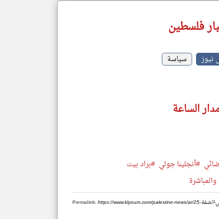
ار فلسطين
 نيوز
سياسة
دار الساعة
ضائي
#أنجلينا جولي
#براد بيت
والمباشرة
ان-في-الضفة
Permalink: