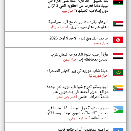
بعد تطبيق "حد الزنا" عَلَناً على امرأة في
ليبيا، ماذا نعرف عن العقوبة التي لا تزال
دول إسلامية تطبقها؟
اخبار ليبيا
البرهان يقود مشاورات مع قوى سياسية
للعفو عن معارضين بارزين
اخبار السودان
جريدة الشروق ليوم الاحد 9 أوت 2026
اخبار تونس
هزّة أرضية بقوة 3.9 درجة شمال غرب
العدين بمحافظة إب
اخبار اليمن
حياة شاب موريتاني بين كثبان الصحراء
اخبار موريتانيا
اليونيسكو تدرج شواطئ نورماندي وعدة
مواقع أخرى أحدها في بلد عربي على
قائمة التراث العالمي
اخبار جزر القمر
بينهم ممثلو 7 دول عربية.. 13 عضوا في
مجلس "الفيفا" يدعمون عودة روسيا لكرة
القدم العالمية
اخبار جيبوتي
قراصنة يتخذون أفراد طاقم ناقلة