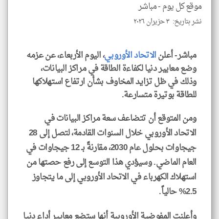
للمق
موقع كل يوم -
مباشر
نشر بتاريخ: ٣ حزيران ٢٠٢٦
مباشر- أعلن
الاتحاد الأوروبي
، اليوم الأربعاء، عن عزمه
klyoum.com
وضع معايير دنيا لكفاءة الطاقة في مراكز البيانات،
وذلك في ظل تزايد المخاوف بشأن ارتفاع استهلاكها
للطاقة بوتيرة متسارعة.
ومن المتوقع أن تتضاعف سعة مراكز البيانات في
الاتحاد الأوروبي خلال السنوات القادمة، لتصل إلى 28
جيجاوات بحلول عام 2030، مقارنةً بـ 12 جيجاوات في
العام الماضي. وسيؤدي هذا التوسع إلى رفع حصتها من
استهلاك الكهرباء في الاتحاد الأوروبي إلى ما يتجاوز
2.5% حالياً.
وأعلنت المفوضية الأوروبية أنها ستضع معايير أداء دنيا