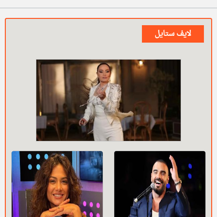
لايف ستايل