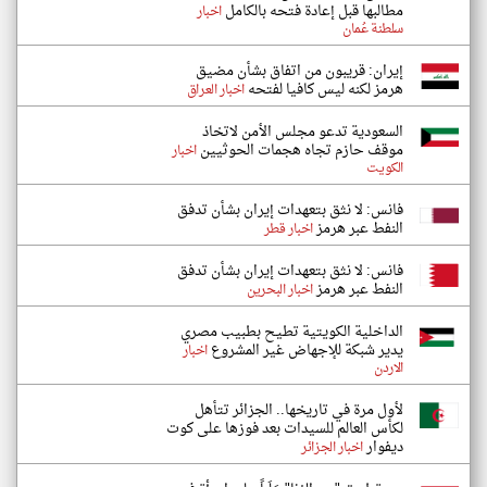
مطالبها قبل إعادة فتحه بالكامل
اخبار
سلطنة عُمان
إيران: قريبون من اتفاق بشأن مضيق
هرمز لكنه ليس كافيا لفتحه
اخبار العراق
السعودية تدعو مجلس الأمن لاتخاذ
موقف حازم تجاه هجمات الحوثيين
اخبار
الكويت
فانس: لا نثق بتعهدات إيران بشأن تدفق
النفط عبر هرمز
اخبار قطر
فانس: لا نثق بتعهدات إيران بشأن تدفق
النفط عبر هرمز
اخبار البحرين
الداخلية الكويتية تطيح بطبيب مصري
يدير شبكة للإجهاض غير المشروع
اخبار
الاردن
لأول مرة في تاريخها.. الجزائر تتأهل
لكأس العالم للسيدات بعد فوزها على كوت
ديفوار
اخبار الجزائر