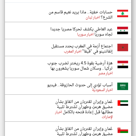
حسابات خفيّة.. ماذا يريد نعيم قاسم من
الشرع؟
اخبار لبنان
عبد العاطي يكشف تحركا مصريا جديدا
تجاه سوريا
اخبار سوريا
اجتماع أزمة في المغرب يحدد مستقبل
إنفانتينو في "فيفا"
اخبار المغرب
هزة أرضية بقوة 4.5 ريختر تضرب جنوب
تركيا.. وسكان شمال سوريا يشعرون بها
اخبار مصر
أسباب تؤدي إلى حدوث الحازوقة.. فيديو
اخبار السعودية
عُمان وإيران تقتربان من اتفاق بشأن
مضيق هرمز، وطهران تشترط تلبية
مطالبها قبل إعادة فتحه بالكامل
اخبار
الإمارات
عُمان وإيران تقتربان من اتفاق بشأن
مضيق هرمز، وطهران تشترط تلبية