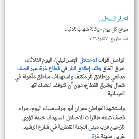
*
جمي
المق
تحم
اخبار فلسطين
إسم
الم
موقع كل يوم -
وكالة شهاب للأنباء
و
العن
الا
نشر بتاريخ: ٧ تموز ٢٠٢٦
للمق
تواصل قوات
الاحتلال
'الإسرائيلي'، اليوم الثلاثاء،
خرق اتفاق
وقف إطلاق النار
في
قطاع غزة
، عبر
قصف
مدفعي وإطلاق نار مكثف واستهداف مناطق مأهولة في
klyoum.com
شمال وشرق القطاع، دون أن تتوقف اعتداءاتها
الميدانية.
واستشهد المواطن عمران أبو جراد، مساء اليوم، جراء
قصف شنته طائرات الاحتلال استهدف خيمة تؤوي
نازحين قرب مبنى اللجنة القطرية في شارع الرشيد
غربي مدينة
غزة
.