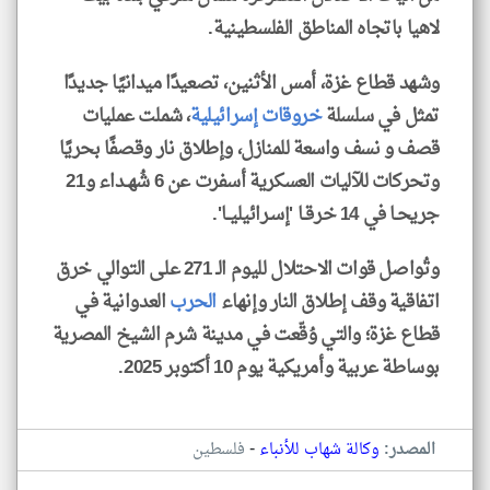
لاهيا باتجاه المناطق الفلسطينية.
وشهد قطاع غزة، أمس الأثنين، تصعيدًا ميدانيًا جديدًا
تمثل في سلسلة
خروقات إسرائيلية
، شملت عمليات
قصف و نسف واسعة للمنازل، وإطلاق نار وقصفًا بحريًا
وتحركات للآليات العسكرية أسفرت عن 6 شُهــداء و21
جريحـا في 14 خرقــا 'إسـرائيليــا'.
وتُواصل قوات الاحتلال لليوم الـ 271 على التوالي خرق
اتفاقية وقف إطلاق النار وإنهاء
الحرب
العدوانية في
قطاع غزة؛ والتي وُقّعت في مدينة شرم الشيخ المصرية
بوساطة عربية وأمريكية يوم 10 أكتوبر 2025.
-
المصدر:
وكالة شهاب للأنباء
فلسطين