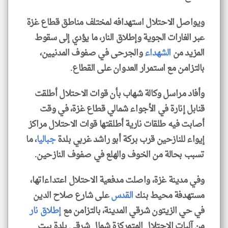
ويواصل الاحتلال استهدافه لمختلف مناطق قطاع غزة
عبر الغارات الجوية وإطلاق النار، ما يؤدي إلى سقوط
المزيد من
الشهداء
والجرحى في صفوف المدنيين،
بالتزامن مع استمرار العدوان على القطاع.
وأفاد مراسل وكالة شهاب بأن قوات الاحتلال أطلقت
قنابل إنارة في الأجواء شمالي قطاع غزة، في وقت
أصابت فيه طلقات نارية أطلقتها قوات الاحتلال مراكز
إيواء للنازحين قرب بركة أبو راشد غربي بلدة
جباليا
، ما
تسبب بحالة من الخوف والهلع في صفوف النازحين.
وفي مدينة غزة، واصلت مدفعية الاحتلال اعتداءاتها،
مستهدفة محيط بنك
القدس
على شارع صلاح الدين
في حي الزيتون شرقي المدينة، بالتزامن مع
إطلاق نار
من آليات الاحتلال المتمركزة شمال شرقي بلدة بيت