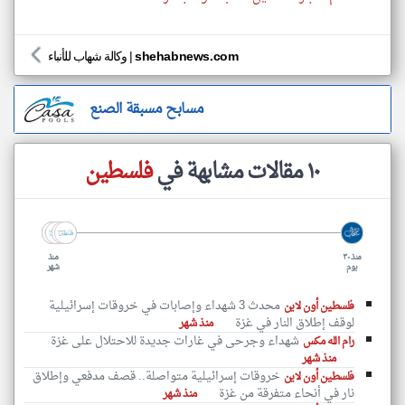
shehabnews.com
|
وكالة شهاب للأنباء
مسابح مسبقة الصنع
١٠ مقالات مشابهة في
فلسطين
منذ ٣٠
منذ
يوم
شهر
محدث 3 شهداء وإصابات في خروقات إسرائيلية
فلسطين أون لاين
لوقف إطلاق النار في غزة
منذ شهر
شهداء وجرحى في غارات جديدة للاحتلال على غزة
رام الله مكس
منذ شهر
خروقات إسرائيلية متواصلة.. قصف مدفعي وإطلاق
فلسطين أون لاين
نار في أنحاء متفرقة من غزة
منذ شهر