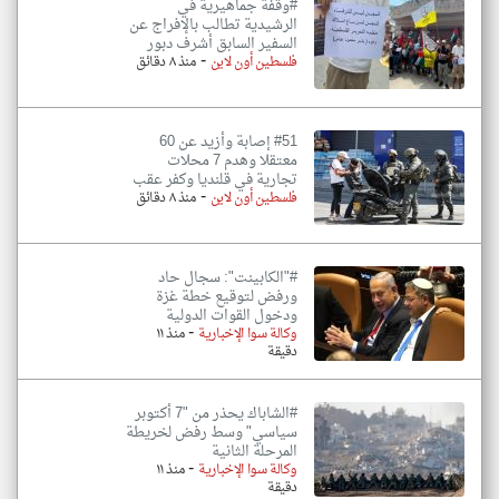
#وقفة جماهيرية في
الرشيدية تطالب بالإفراج عن
السفير السابق أشرف دبور
-
فلسطين أون لاين
منذ ٨ دقائق
#51 إصابة وأزيد عن 60
معتقلا وهدم 7 محلات
تجارية في قلنديا وكفر عقب
-
فلسطين أون لاين
منذ ٨ دقائق
#"الكابينت": سجال حاد
ورفض لتوقيع خطة غزة
ودخول القوات الدولية
-
وكالة سوا الإخبارية
منذ ١١
دقيقة
#الشاباك يحذر من "7 أكتوبر
سياسي" وسط رفض لخريطة
المرحلة الثانية
-
وكالة سوا الإخبارية
منذ ١١
دقيقة