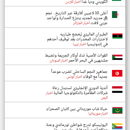
الكويتي وديا غدا
اخبار الاردن
أغلى 10 لاعبين أفارقة عبر التاريخ.. نجم
ريال مدريد الجديد ينتزع الصدارة وتواجد
عربي لافت
اخبار الجزائر
الطيران الماليزي يُخضع طياريه
لاختبارات المخدرات بعد توقيف أحدهم
في إندونيسيا
اخبار ليبيا
القوات الأمنية تدك أوكار الجريمة وتضبط
مشتبهين في البحر الأحمر
اخبار السودان
جماهير النجم الساحلي تضرب موعداً
جديداً مع الوفاء
اخبار تونس
أندية الدوري الإنجليزي تستبدل رعاة
شركات المقامرة بالتكنولوجيا المالية
اخبار
اليمن
حياة شاب موريتاني بين كثبان الصحراء
اخبار موريتانيا
اليونيسكو تدرج شواطئ نورماندي وعدة
مواقع أخرى أحدها في بلد عربي على