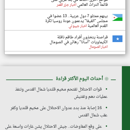
قائمة التراث العالمي
اخبار جزر القمر
بينهم ممثلو 7 دول عربية.. 13 عضوا في
مجلس "الفيفا" يدعمون عودة روسيا لكرة
القدم العالمية
اخبار جيبوتي
قراصنة يتخذون أفراد طاقم ناقلة
الكيماويات "أسانا" رهائن في الصومال
اخبار الصومال
◉
أحداث اليوم الأكثر قراءة
قوات الاحتلال تقتحم مخيم قلنديا شمال القدس وتنفذ
عمليات دهم وتفتيش
16 إصابة منذ بدء عدوان الاحتلال على مخيم قلنديا وكفر
عقب شمال القدس
على وقع المفاوضات.. جيش الاحتلال يشن غارات واسعة على