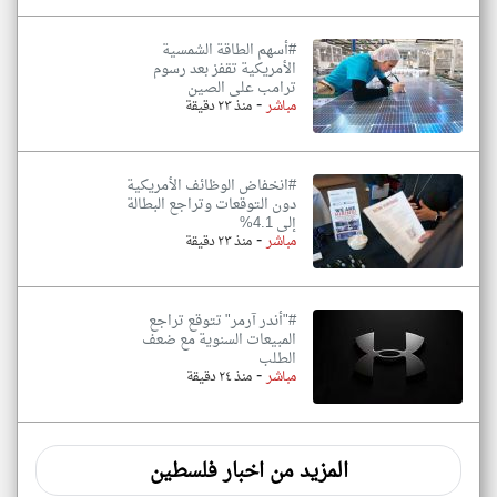
#أسهم الطاقة الشمسية
الأمريكية تقفز بعد رسوم
ترامب على الصين
-
مباشر
منذ ٢٣ دقيقة
#انخفاض الوظائف الأمريكية
دون التوقعات وتراجع البطالة
إلى 4.1%
-
مباشر
منذ ٢٣ دقيقة
#"أندر آرمر" تتوقع تراجع
المبيعات السنوية مع ضعف
الطلب
-
مباشر
منذ ٢٤ دقيقة
المزيد من اخبار فلسطين