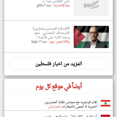
على الملابس يبدأ ب
-
سما الإخبارية
منذ ٩ دقائق
#الإسلام المستنير ومشروع
الاستئناف الحضاري.. نحو
وحدة الأمة على قاعدة ا
-
وكالة شمس نيوز
منذ ١٦ دقيقة
المزيد من اخبار فلسطين
أيضاً في موقع كل يوم
لقاء فرنجيه مع مجلس نقابة المحررين:
الحرية لا تُحمى بالشعارات
اخبار لبنان
أصالة في "الأصالة".. شام الذهبي تهدي