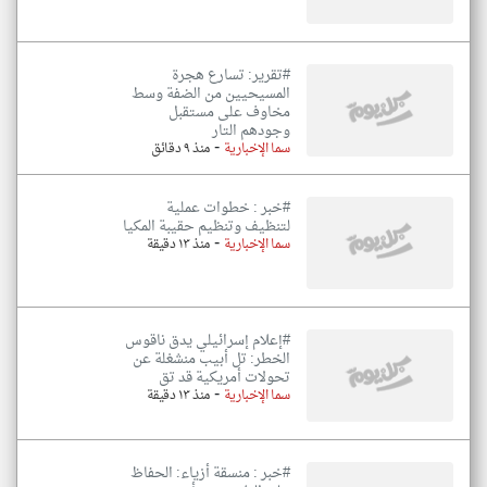
#تقرير: تسارع هجرة
المسيحيين من الضفة وسط
مخاوف على مستقبل
وجودهم التار
-
سما الإخبارية
منذ ٩ دقائق
#خبر : خطوات عملية
لتنظيف وتنظيم حقيبة المكيا
-
سما الإخبارية
منذ ١٣ دقيقة
#إعلام إسرائيلي يدق ناقوس
الخطر: تل أبيب منشغلة عن
تحولات أمريكية قد تق
-
سما الإخبارية
منذ ١٣ دقيقة
#خبر : منسقة أزياء: الحفاظ