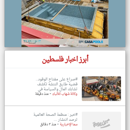
أبرز اخبار فلسطين
#صراع على مفتاح الوقود..
قضية طارق النتشة تكشف
تشابك المال والسياسة في
-
وكالة شهاب للأنباء
منذ دقيقة
#خبر : منظمة الصحة العالمية
ترصد انتشار ...
-
سما الإخبارية
منذ ٣ دقائق