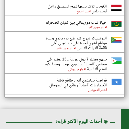
الكويت تؤكد دعمها لنهج التنسيق داخل
أوبك بلس
اخبار اليمن
حياة شاب موريتاني بين كثبان الصحراء
اخبار موريتانيا
اليونيسكو تدرج شواطئ نورماندي وعدة
مواقع أخرى أحدها في بلد عربي على
قائمة التراث العالمي
اخبار جزر القمر
بينهم ممثلو 7 دول عربية.. 13 عضوا في
مجلس "الفيفا" يدعمون عودة روسيا لكرة
القدم العالمية
اخبار جيبوتي
قراصنة يتخذون أفراد طاقم ناقلة
الكيماويات "أسانا" رهائن في الصومال
اخبار الصومال
◉
أحداث اليوم الأكثر قراءة