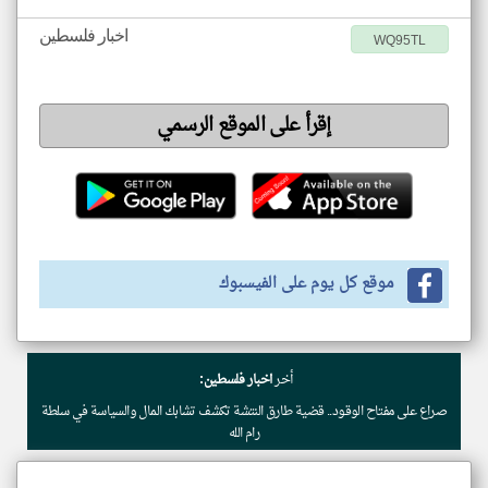
اخبار فلسطين
WQ95TL
إقرأ على الموقع الرسمي
موقع كل يوم على الفيسبوك
أخر
اخبار فلسطين:
صراع على مفتاح الوقود.. قضية طارق النتشة تكشف تشابك المال والسياسة في سلطة
رام الله