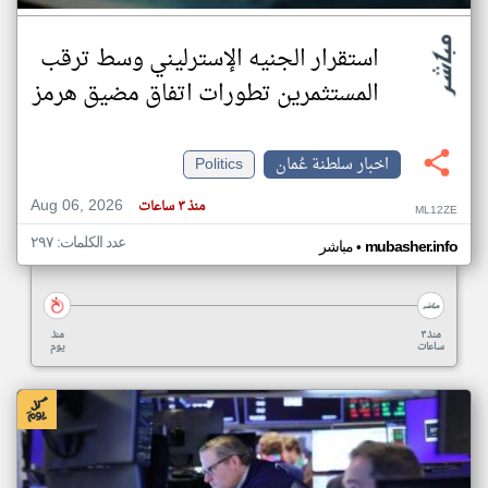
استقرار الجنيه الإسترليني وسط ترقب
المستثمرين تطورات اتفاق مضيق هرمز
اخبار سلطنة عُمان
Politics
Aug 06, 2026
منذ ٣ ساعات
ML12ZE
عدد الكلمات: ٢٩٧
•
mubasher.info
مباشر
منذ ٣
منذ
ساعات
يوم