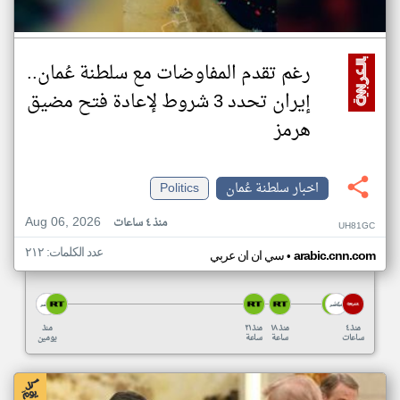
رغم تقدم المفاوضات مع سلطنة عُمان..
إيران تحدد 3 شروط لإعادة فتح مضيق
هرمز
اخبار سلطنة عُمان
Politics
Aug 06, 2026
منذ ٤ ساعات
UH81GC
عدد الكلمات: ٢١٢
•
arabic.cnn.com
سي ان ان عربي
منذ ٤
منذ ١٨
منذ ٢١
منذ
ساعات
ساعة
ساعة
يومين