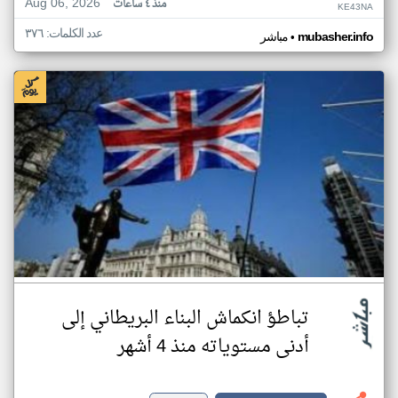
Aug 06, 2026
منذ ٤ ساعات
KE43NA
عدد الكلمات: ٣٧٦
•
mubasher.info
مباشر
تباطؤ انكماش البناء البريطاني إلى
أدنى مستوياته منذ 4 أشهر