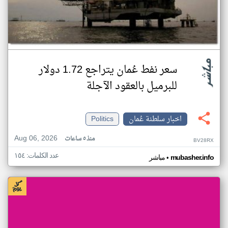
سعر نفط عُمان يتراجع 1.72 دولار
للبرميل بالعقود الآجلة
اخبار سلطنة عُمان
Politics
Aug 06, 2026
منذ ٥ ساعات
BV28RX
عدد الكلمات: ١٥٤
•
mubasher.info
مباشر