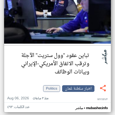
تباين عقود "وول ستريت" الآجلة
وترقب الاتفاق الأمريكي-الإيراني
وبيانات الوظائف
اخبار سلطنة عُمان
Politics
Aug 06, 2026
منذ ٣ ساعات
WY08VF
عدد الكلمات: ٤٩٣
•
mubasher.info
مباشر