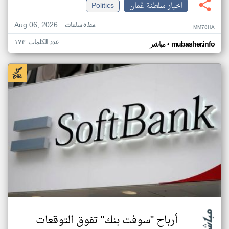
اخبار سلطنة عُمان
Politics
Aug 06, 2026
منذ ٥ ساعات
MM78HA
عدد الكلمات: ١٧٣
•
mubasher.info
مباشر
أرباح "سوفت بنك" تفوق التوقعات