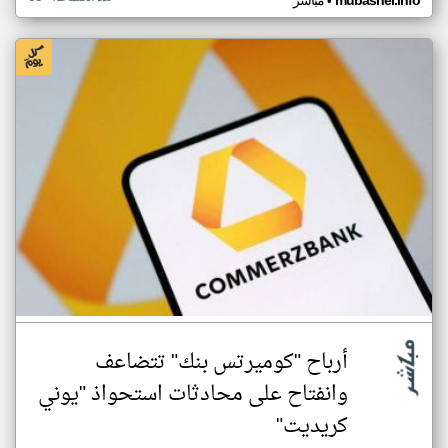
•
mubasher.info
مباشر
أرباح "كوميرتس بنك" تتضاعف
وانفتاح على محادثات استحواذ "يوني
كريديت"