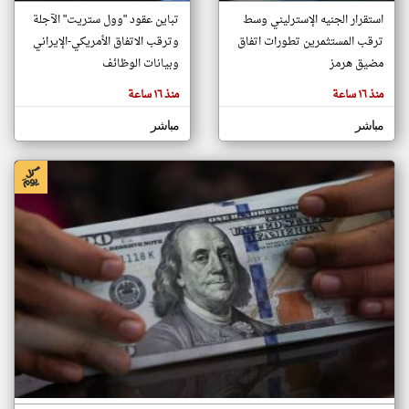
استقرار الجنيه الإسترليني وسط
تباين عقود "وول ستريت" الآجلة
ترقب المستثمرين تطورات اتفاق
وترقب الاتفاق الأمريكي-الإيراني
klyoum.com
مضيق هرمز
وبيانات الوظائف
تغيير الدولة
تعبر
مصادر الأخبار من سلطنة عُمان
منذ ١٦ ساعة
منذ ١٦ ساعة
المقالات
الموجوده
اخبار سلطنة عُمان على مدار الساعة
هنا عن
مباشر
مباشر
وجهة
نظر
أهم اخبار سلطنة عُمان العاجلة والمباشرة
كاتبيها.