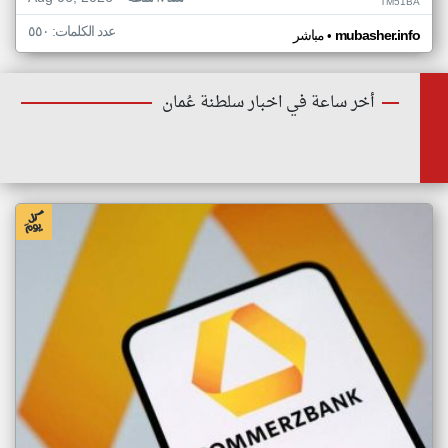
TM51BA
عدد الكلمات: ٥٥٠
•
mubasher.info
مباشر
أخر ساعة في اخبار سلطنة عُمان