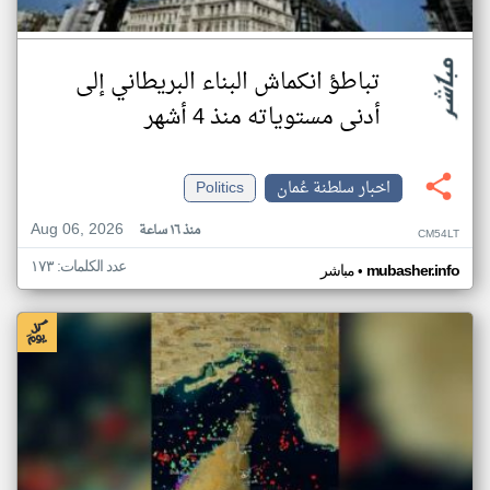
تباطؤ انكماش البناء البريطاني إلى
أدنى مستوياته منذ 4 أشهر
اخبار سلطنة عُمان
Politics
Aug 06, 2026
منذ ١٦ ساعة
CM54LT
عدد الكلمات: ١٧٣
•
mubasher.info
مباشر