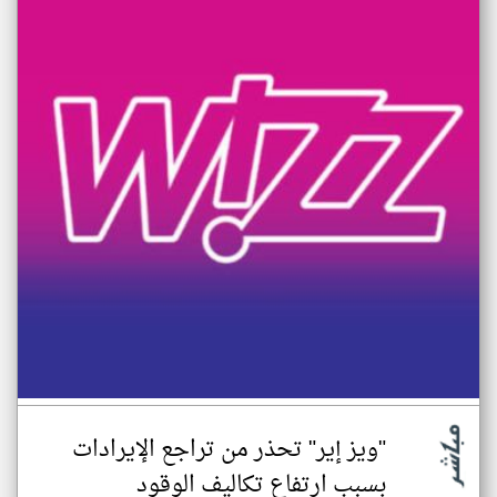
"ويز إير" تحذر من تراجع الإيرادات
بسبب ارتفاع تكاليف الوقود