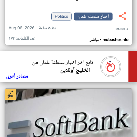
اخبار سلطنة عُمان
Politics
Aug 06, 2026
منذ ١٨ ساعة
MM78HA
عدد الكلمات: ١٧٣
•
mubasher.info
مباشر
تابع اخر اخبار سلطنة عُمان من
الخليج أونلاين
مصادر أخرى