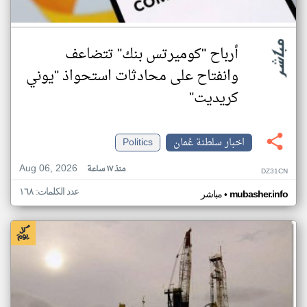
أرباح "كوميرتس بنك" تتضاعف
وانفتاح على محادثات استحواذ "يوني
كريديت"
اخبار سلطنة عُمان
Politics
Aug 06, 2026
منذ ١٧ ساعة
DZ31CN
عدد الكلمات: ١٦٨
•
mubasher.info
مباشر