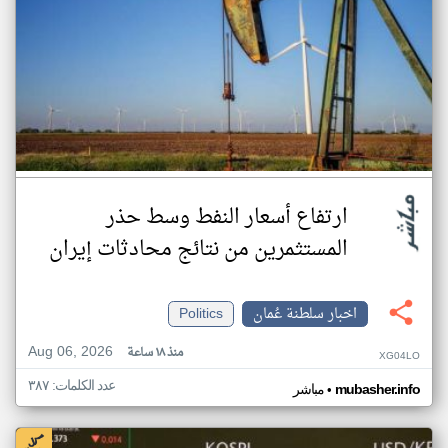
ارتفاع أسعار النفط وسط حذر
المستثمرين من نتائج محادثات إيران
اخبار سلطنة عُمان
Politics
Aug 06, 2026
منذ ١٨ ساعة
XG04LO
عدد الكلمات: ٣٨٧
•
mubasher.info
مباشر