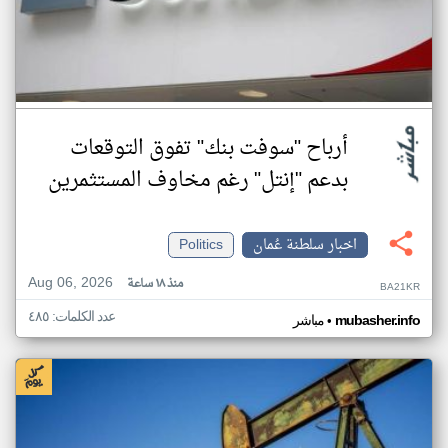
أرباح "سوفت بنك" تفوق التوقعات
بدعم "إنتل" رغم مخاوف المستثمرين
اخبار سلطنة عُمان
Politics
Aug 06, 2026
منذ ١٨ ساعة
BA21KR
عدد الكلمات: ٤٨٥
•
mubasher.info
مباشر