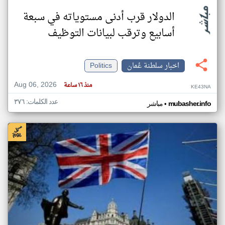
الدولار قرب أدنى مستوياته في سبعة
أسابيع وترقب لبيانات التوظيف
اخبار سلطنة عُمان
Politics
Aug 06, 2026
منذ ١٦ ساعة
KE43NA
عدد الكلمات: ٣٧٦
•
mubasher.info
مباشر