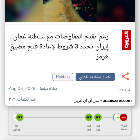
رغم تقدم المفاوضات مع سلطنة عُمان..
إيران تحدد 3 شروط لإعادة فتح مضيق
هرمز
اخبار سلطنة عُمان
Politics
Aug 06, 2026
منذ ١٧ ساعة
UH81GC
عدد الكلمات: ٢١٢
•
arabic.cnn.com
سي ان ان عربي
منذ ١٧
منذ
منذ
منذ
ساعة
يوم
يوم
يومين