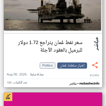
سعر نفط عُمان يتراجع 1.72 دولار
للبرميل بالعقود الآجلة
اخبار سلطنة عُمان
Politics
Aug 06, 2026
منذ ١٨ ساعة
BV28RX
عدد الكلمات: ١٥٤
•
mubasher.info
مباشر