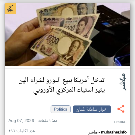
تدخل أمريكا ببيع اليورو لشراء الين
يثير استياء المركزي الأوروبي
اخبار سلطنة عُمان
Politics
Aug 07, 2026
منذ ١٠ ساعات
EB90KG
عدد الكلمات: ١٩٦
•
mubasher.info
مباشر