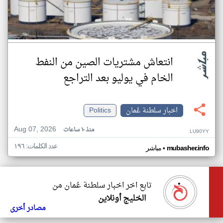
انتعاش مشتريات الصين من النفط
الخام في يوليو بعد التراجع
اخبار سلطنة عُمان
Politics
Aug 07, 2026
منذ ١٠ ساعات
LU90YY
عدد الكلمات: ١٩٦
•
mubasher.info
مباشر
تابع اخر اخبار سلطنة عُمان من
الخليج أونلاين
مصادر أخرى