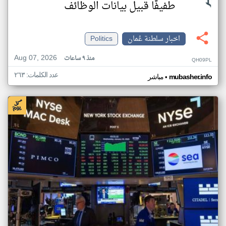
طفيفًا قبيل بيانات الوظائف
اخبار سلطنة عُمان
Politics
Aug 07, 2026
منذ ٩ ساعات
QH09PL
عدد الكلمات: ٢٦٣
•
mubasher.info
مباشر