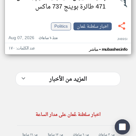
471 طائرة بوينج 737 ماكس
اخبار سلطنة عُمان
Politics
Aug 07, 2026
منذ ١٠ ساعات
JH89SI
عدد الكلمات: ١٧٠
•
mubasher.info
مباشر
المزيد من الأخبار
اخبار سلطنة عُمان على مدار الساعة
من ٣ ساعات
من ٦ ساعات
من ١٢ ساعة
من ١٦ ساعة