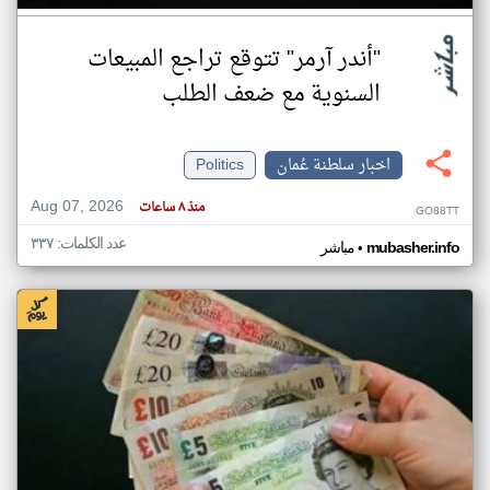
"أندر آرمر" تتوقع تراجع المبيعات
السنوية مع ضعف الطلب
اخبار سلطنة عُمان
Politics
Aug 07, 2026
منذ ٨ ساعات
GO88TT
عدد الكلمات: ٣٣٧
•
mubasher.info
مباشر