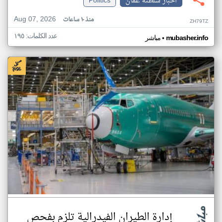
اخبار سلطنة عُمان
Politics
Aug 07, 2026
منذ ١٠ ساعات
ZH79TZ
عدد الكلمات: ١٩٥
•
mubasher.info
مباشر
إدارة الطيران الفيدرالية تلزم بفحص