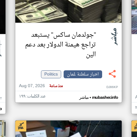
"جولدمان ساكس" يستبعد
تراجع هيمنة الدولار بعد دعم
الين
اخبار سلطنة عُمان
Politics
Aug 07, 2026
منذ ساعة
DJ86KP
عدد الكلمات: ١٩٩
•
mubasher.info
مباشر
T
o
اخبار سلطنة عُمان من مباشر
اخ