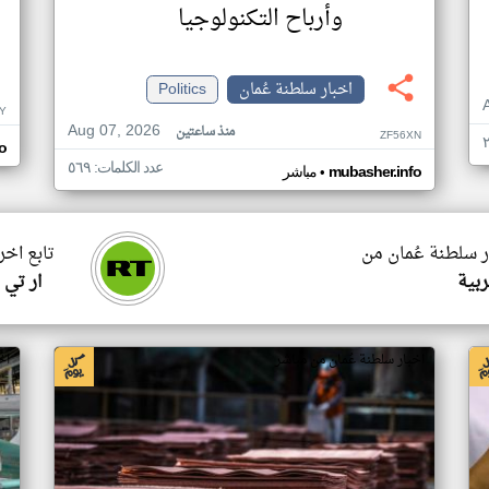
وأرباح التكنولوجيا
اخبار سلطنة عُمان
Politics
Y
Aug 07, 2026
منذ ساعتين
ZF56XN
o
عدد الكلمات: ٥٦٩
•
mubasher.info
مباشر
ر سلطنة عُمان من
تابع اخر
ربية
ار تي 
اخبار سلطنة عُمان من مباشر
اخ