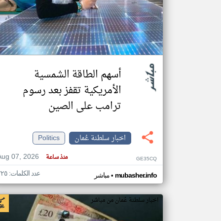
تعبر
المقالات
الموجوده
هنا عن
وجهة
أسهم الطاقة الشمسية
نظر
كاتبيها.
الأمريكية تقفز بعد رسوم
ترامب على الصين
اخبار سلطنة عُمان
Politics
Aug 07, 2026
منذ ساعة
GE35CQ
عدد الكلمات: ٢٢٥
•
mubasher.info
مباشر
اخبار سلطنة عُمان من مباشر