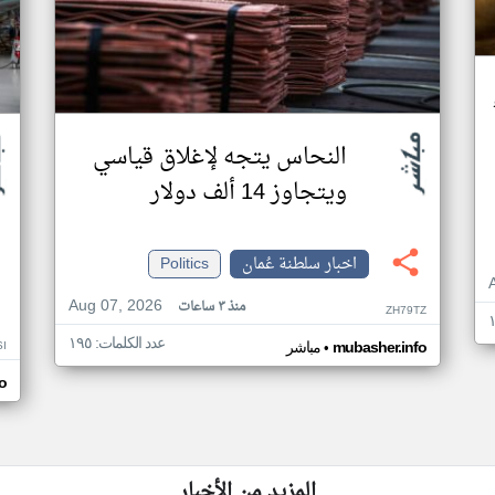
النحاس يتجه لإغلاق قياسي
ويتجاوز 14 ألف دولار
اخبار سلطنة عُمان
Politics
Aug 07, 2026
منذ ٣ ساعات
ZH79TZ
عدد الكلمات: ١٩٥
•
SI
mubasher.info
مباشر
o
المزيد من الأخبار