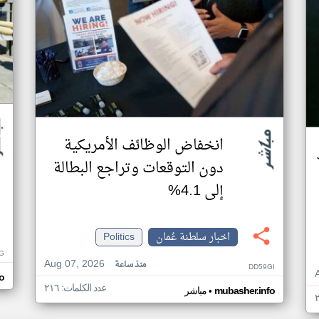
انخفاض الوظائف الأمريكية
دون التوقعات وتراجع البطالة
إلى 4.1%
اخبار سلطنة عُمان
Politics
G
Aug 07, 2026
منذ ساعة
DD59GI
o
عدد الكلمات: ٢١٦
•
mubasher.info
مباشر