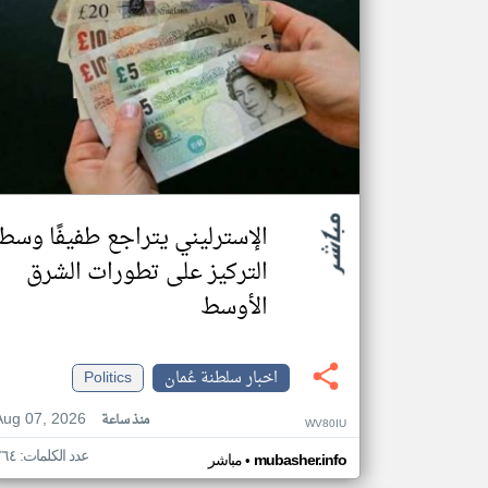
الإسترليني يتراجع طفيفًا وسط
التركيز على تطورات الشرق
الأوسط
اخبار سلطنة عُمان
Politics
Aug 07, 2026
منذ ساعة
WV80IU
عدد الكلمات: ٢٦٤
•
mubasher.info
مباشر