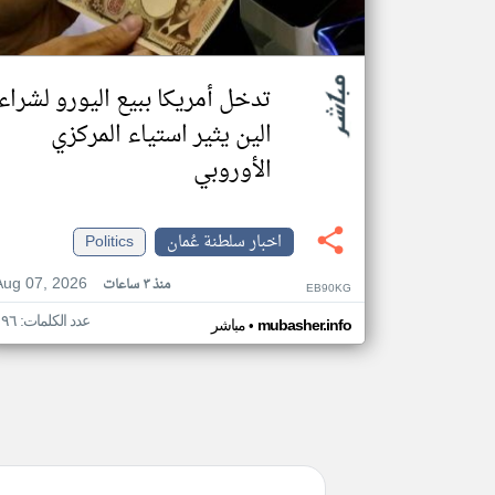
تدخل أمريكا ببيع اليورو لشراء
الين يثير استياء المركزي
الأوروبي
اخبار سلطنة عُمان
Politics
Aug 07, 2026
منذ ٣ ساعات
EB90KG
عدد الكلمات: ١٩٦
•
mubasher.info
مباشر