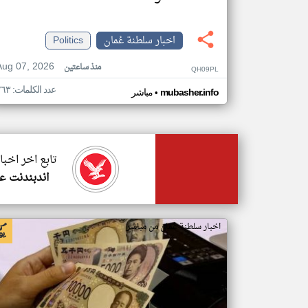
اخبار سلطنة عُمان
Politics
Aug 07, 2026
منذ ساعتين
QH09PL
عدد الكلمات: ٢٦٣
•
mubasher.info
مباشر
تابع اخر اخبا
اندبندنت ع
اخبار سلطنة عُمان من مباشر