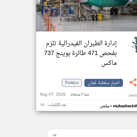
إدارة الطيران الفيدرالية تلزم
بفحص 471 طائرة بوينج 737
ماكس
اخبار سلطنة عُمان
Politics
Aug 07, 2026
منذ ٣ ساعات
JH89
عدد الكلمات: ١٧٠
•
mubasher.inf
مباشر