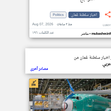
اخبار سلطنة عُمان
Politics
Aug 07, 2026
منذ ٣ ساعات
LU90Y
عدد الكلمات: ١٩٦
•
mubasher.inf
مباشر
 اخبار سلطنة عُمان من
عربي
مصادر أخرى
بار سلطنة عُمان من مباشر