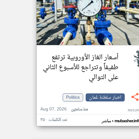
أسعار الغاز الأوروبية ترتفع
طفيفاً وتتراجع للأسبوع الثاني
على التوالي
اخبار سلطنة عُمان
Politics
Aug 07, 2026
منذ ساعتين
RG51R
عدد الكلمات: ٣٥٠
•
mubasher.inf
مباشر