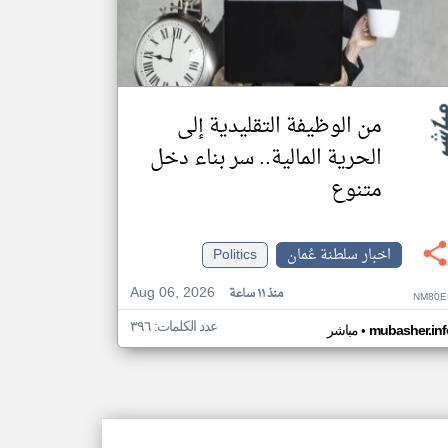
من الوظيفة التقليدية إلى
الحرية المالية.. سر بناء دخل
متنوع
اخبار سلطنة عُمان
Politics
Aug 06, 2026
منذ ١١ ساعة
NM80E
عدد الكلمات: ٣٩٦
•
mubasher.inf
مباشر