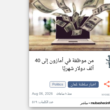
من موظفة في أمازون إلى 40
ألف دولار شهريًا
اخبار سلطنة عُمان
Politics
Aug 06, 2026
منذ ١٠ ساعات
NY09E
عدد الكلمات: ٥١٩
•
mubasher.inf
مباشر