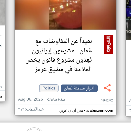
بعيداً عن المفاوضات مع
عُمان.. مشرعون إيرانيون
يُعِدّون مشروع قانون يخص
الملاحة في مضيق هرمز
R
اخبار سلطنة عُمان
Politics
o
Aug 06, 2026
منذ ١٠ ساعات
YR42MZ
عدد الكلمات: ٢١٢
•
arabic.cnn.com
سي ان ان عربي