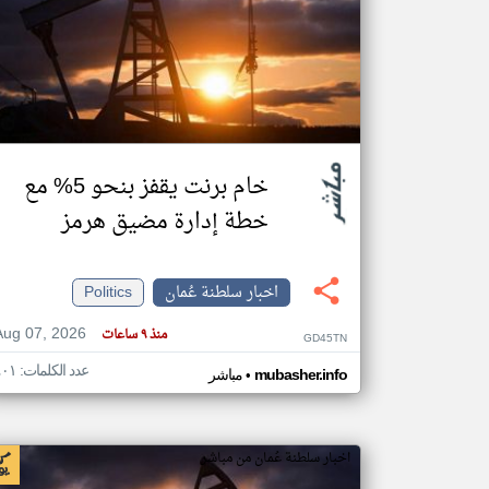
تعبر
المقالات
الموجوده
هنا عن
وجهة
نظر
خام برنت يقفز بنحو 5% مع
كاتبيها.
خطة إدارة مضيق هرمز
اخبار سلطنة عُمان
Politics
Aug 07, 2026
منذ ٩ ساعات
GD45TN
عدد الكلمات: ٤٠١
•
mubasher.info
مباشر
اخبار سلطنة عُمان من مباشر