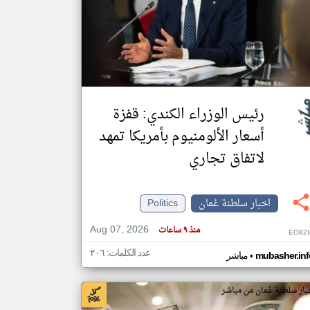
klyoum.com
تغيير الدولة
مصادر الأخبار من سلطنة عُمان
اخبار سلطنة عُمان على مدار الساعة
أهم اخبار سلطنة عُمان العاجلة والمباشرة
رئيس الوزراء الكندي: قفزة
أسعار الألومنيوم بأمريكا تمهد
لاتفاق تجاري
اخبار سلطنة عُمان
Politics
Aug 07, 2026
منذ ٩ ساعات
EO82I
عدد الكلمات: ٢٠٦
•
mubasher.inf
مباشر
بار سلطنة عُمان من مباشر