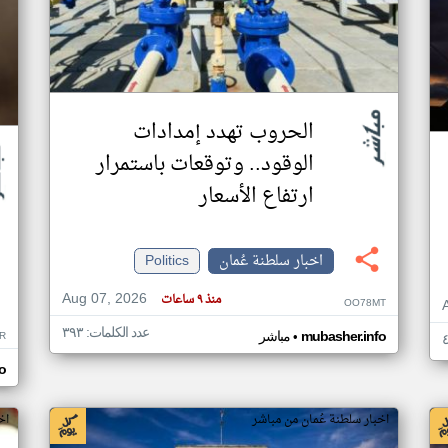
الحروب تهدد إمدادات
الوقود.. وتوقعات باستمرار
ارتفاع الأسعار
اخبار سلطنة عُمان
Politics
Aug 07, 2026
منذ ٩ ساعات
OO78MT
عدد الكلمات: ٣٩٣
•
R
mubasher.info
مباشر
o
اخبار سلطنة عُمان من مباشر
اخ