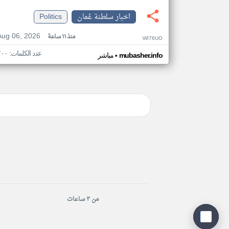
اخبار سلطنة عُمان
Politics
Aug 06, 2026
منذ ١١ ساعة
WI76UO
عدد الكلمات: ٢٠٠
•
mubasher.info
مباشر
من ٣ ساعات