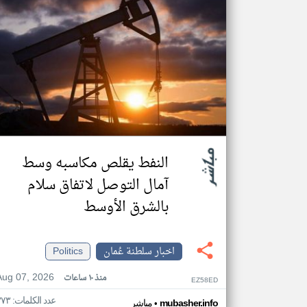
النفط يقلص مكاسبه وسط
آمال التوصل لاتفاق سلام
بالشرق الأوسط
اخبار سلطنة عُمان
Politics
Aug 07, 2026
منذ ١٠ ساعات
EZ58ED
عدد الكلمات: ٣٧٣
•
mubasher.info
مباشر