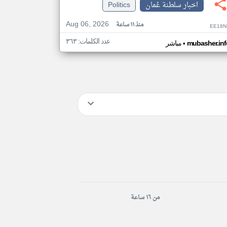
اخبار سلطنة عُمان
Politics
Aug 06, 2026
منذ ١١ ساعة
EE18N
عدد الكلمات: ٣٦٣
•
mubasher.inf
مباشر
من ١٦ ساعة