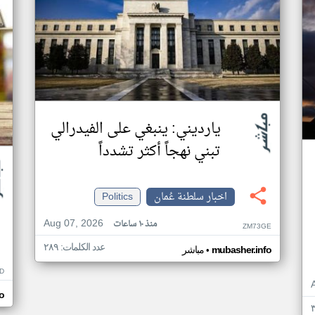
يارديني: ينبغي على الفيدرالي
تبني نهجاً أكثر تشدداً
اخبار سلطنة عُمان
Politics
Aug 07, 2026
منذ ١٠ ساعات
ZM73GE
عدد الكلمات: ٢٨٩
•
mubasher.info
مباشر
D
o