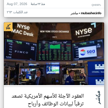
Aug 07, 2026
منذ ٢٣ ساعة
QH09PL
عدد الكلمات: ٢٦٣
•
mubasher.info
مباشر
العقود الآجلة للأسهم الأمريكية تصعد
ترقباً لبيانات الوظائف وأرباح