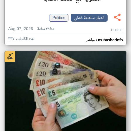
اخبار سلطنة عُمان
Politics
Aug 07, 2026
منذ ٢٢ ساعة
GO88TT
عدد الكلمات: ٣٣٧
•
mubasher.info
مباشر