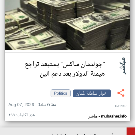
"جولدمان ساكس" يستبعد تراجع
هيمنة الدولار بعد دعم الين
اخبار سلطنة عُمان
Politics
Aug 07, 2026
منذ ٢٢ ساعة
DJ86KP
عدد الكلمات: ١٩٩
•
mubasher.info
مباشر