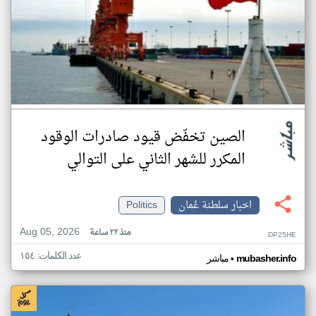
الصين تخفّض قيود صادرات الوقود
المكرر للشهر الثاني على التوالي
اخبار سلطنة عُمان
Politics
Aug 05, 2026
منذ ٢٢ ساعة
DP25HE
عدد الكلمات: ١٥٤
•
mubasher.info
مباشر