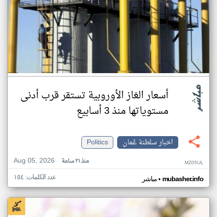
أسعار الغاز الأوروبية تستقر قرب أدنى
مستوياتها منذ 3 أسابيع
اخبار سلطنة عُمان
Politics
Aug 05, 2026
منذ ٢١ ساعة
MZ05UL
عدد الكلمات: ١٥٤
•
mubasher.info
مباشر