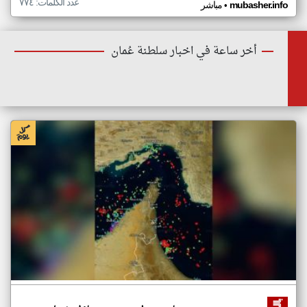
عدد الكلمات: ٧٧٤
•
mubasher.info
مباشر
أخر ساعة في اخبار سلطنة عُمان