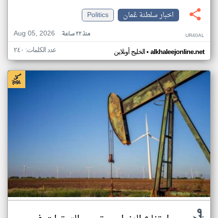
اخبار سلطنة عُمان
Politics
Aug 05, 2026
منذ ٢٢ ساعة
UR40AL
عدد الكلمات: ٢٤٠
•
alkhaleejonline.net
الخليج أونلاين