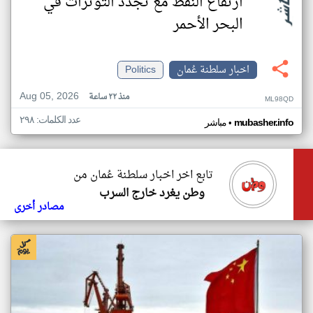
ارتفاع النفط مع تجدد التوترات في
البحر الأحمر
اخبار سلطنة عُمان
Politics
Aug 05, 2026
منذ ٢٢ ساعة
ML98QD
عدد الكلمات: ٢٩٨
•
mubasher.info
مباشر
تابع اخر اخبار سلطنة عُمان من
وطن يغرد خارج السرب
مصادر أخرى