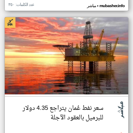
عدد الكلمات: ٣٥٠
•
mubasher.info
مباشر
سعر نفط عُمان يتراجع 4.35 دولار
للبرميل بالعقود الآجلة