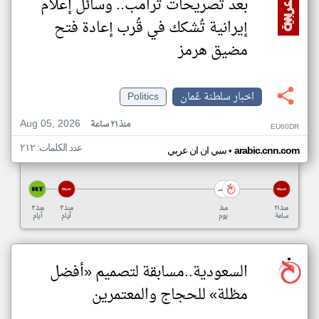
بعد تصريحات ترامب.. وسائل إعلام
إيرانية تُشكك في قُرب إعادة فتح
مضيق هرمز
اخبار سلطنة عُمان
Politics
Aug 05, 2026
منذ ٢١ ساعة
EU60DR
عدد الكلمات: ٢١٢
•
arabic.cnn.com
سي ان ان عربي
منذ ٢١
منذ
منذ ٣
منذ ٣
ساعة
يوم
أيام
أيام
السعودية..مسابقة لتصميم «أفضل
مظلة» للحجاج والمعتمرين