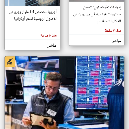
إيرادات "فوكسكون" تسجل
أوروبا تخصص 1.4 مليار يورو من
مستويات قياسية في يوليو بفضل
klyoum.com
الأصول الروسية لدعم أوكرانيا
تغيير الدولة
الذكاء الاصطناعي
تعبر
مصادر الأخبار من سلطنة عُمان
المقالات
منذ ٢٠ ساعة
الموجوده
منذ ٢٠ ساعة
اخبار سلطنة عُمان على مدار الساعة
هنا عن
وجهة
مباشر
نظر
أهم اخبار سلطنة عُمان العاجلة والمباشرة
مباشر
كاتبيها.