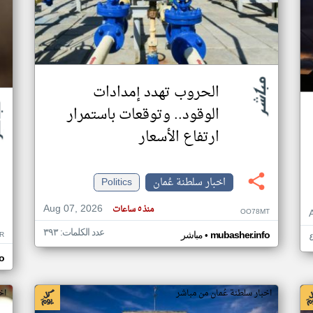
الحروب تهدد إمدادات
الوقود.. وتوقعات باستمرار
ارتفاع الأسعار
اخبار سلطنة عُمان
Politics
Aug 07, 2026
منذ ٥ ساعات
OO78MT
عدد الكلمات: ٣٩٣
•
R
mubasher.info
مباشر
o
اخبار سلطنة عُمان من مباشر
اخ