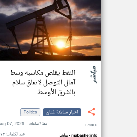
النفط يقلص مكاسبه وسط
آمال التوصل لاتفاق سلام
بالشرق الأوسط
اخبار سلطنة عُمان
Politics
Aug 07, 2026
منذ ٦ ساعات
EZ58ED
عدد الكلمات: ٣٧٣
•
mubasher.info
مباشر