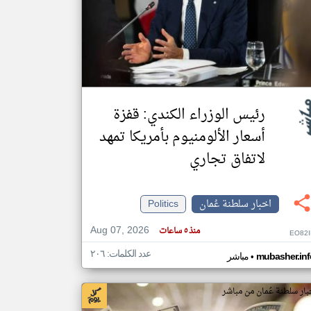
klyoum.com
تغيير الدولة
مصادر الأخبار من سلطنة عُمان
اخبار سلطنة عُمان على مدار الساعة
أهم اخبار سلطنة عُمان العاجلة والمباشرة
رئيس الوزراء الكندي: قفزة
أسعار الألومنيوم بأمريكا تمهد
لاتفاق تجاري
اخبار سلطنة عُمان
Politics
Aug 07, 2026
منذ ٥ ساعات
EO82I
عدد الكلمات: ٢٠٦
•
mubasher.inf
مباشر
بار سلطنة عُمان من مباشر