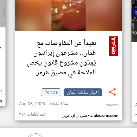
بعيداً عن المفاوضات مع
عُمان.. مشرعون إيرانيون
يُعِدّون مشروع قانون يخص
الملاحة في مضيق هرمز
R
اخبار سلطنة عُمان
Politics
o
Aug 06, 2026
منذ ٦ ساعات
YR42MZ
عدد الكلمات: ٢١٢
•
arabic.cnn.com
سي ان ان عربي