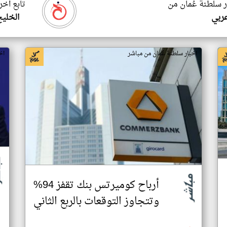
ر سلطنة عُمان من
تابع اخر
ربي
الخليج
اخبار سلطنة عُمان من مباشر
اخ
أرباح كوميرتس بنك تقفز 94%
وتتجاوز التوقعات بالربع الثاني