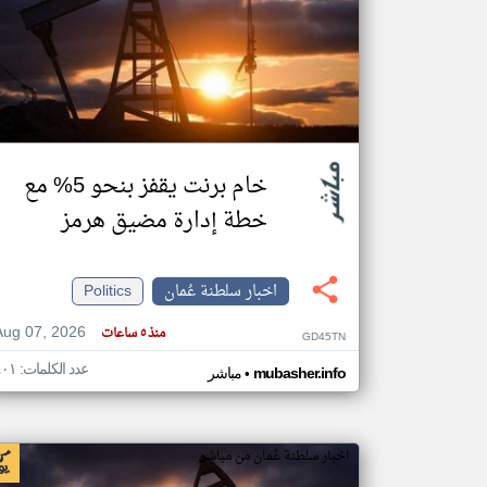
تعبر
المقالات
الموجوده
هنا عن
وجهة
نظر
خام برنت يقفز بنحو 5% مع
كاتبيها.
خطة إدارة مضيق هرمز
اخبار سلطنة عُمان
Politics
Aug 07, 2026
منذ ٥ ساعات
GD45TN
عدد الكلمات: ٤٠١
•
mubasher.info
مباشر
اخبار سلطنة عُمان من مباشر