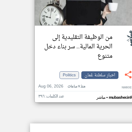
من الوظيفة التقليدية إلى
الحرية المالية.. سر بناء دخل
متنوع
اخبار سلطنة عُمان
Politics
Aug 06, 2026
منذ ٧ ساعات
NM80E
عدد الكلمات: ٣٩٦
•
mubasher.inf
مباشر