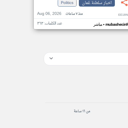
اخبار سلطنة عُمان
Politics
Aug 06, 2026
منذ ٧ ساعات
EE18N
عدد الكلمات: ٣٦٣
•
mubasher.inf
مباشر
من ١٦ ساعة