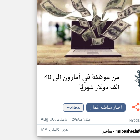
من موظفة في أمازون إلى 40
ألف دولار شهريًا
اخبار سلطنة عُمان
Politics
Aug 06, 2026
منذ ٦ ساعات
NY09E
عدد الكلمات: ٥١٩
•
mubasher.inf
مباشر