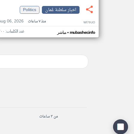
اخبار سلطنة عُمان
Politics
Aug 06, 2026
منذ ٧ ساعات
WI76UO
عدد الكلمات: ٢٠٠
•
mubasher.info
مباشر
من ٣ ساعات