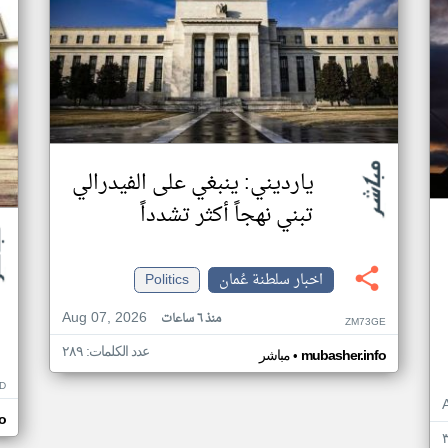
يارديني: ينبغي على الفيدرالي
تبني نهجاً أكثر تشدداً
اخبار سلطنة عُمان
Politics
Aug 07, 2026
منذ ٦ ساعات
ZM73GE
عدد الكلمات: ٢٨٩
•
mubasher.info
مباشر
D
o