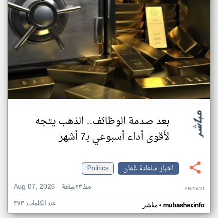
بعد صدمة الوظائف.. الذهب يتجه
لأقوى أداء أسبوعي بـ7 أشهر
اخبار سلطنة عُمان
Politics
Aug 07, 2026
منذ ٢٣ ساعة
YN25CO
عدد الكلمات: ٣٧٣
•
mubasher.info
مباشر