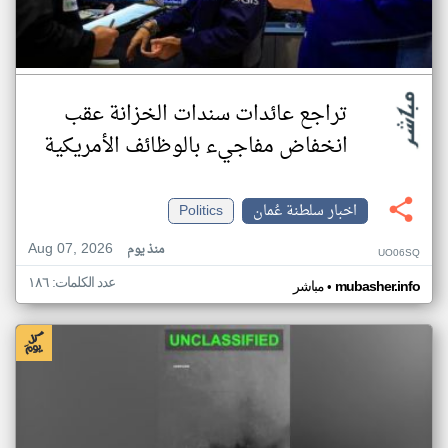
تراجع عائدات سندات الخزانة عقب
انخفاض مفاجيء بالوظائف الأمريكية
اخبار سلطنة عُمان
Politics
Aug 07, 2026
منذ يوم
UO06SQ
عدد الكلمات: ١٨٦
•
mubasher.info
مباشر