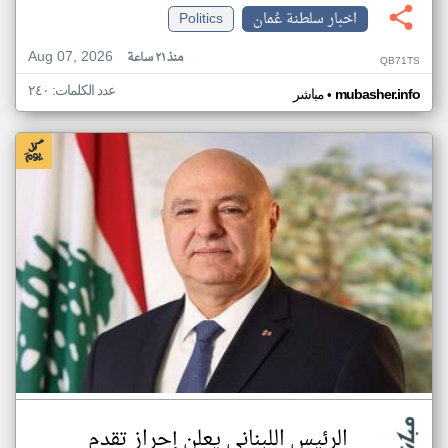
اخبار سلطنة عُمان
Politics
Aug 07, 2026
منذ ٢١ ساعة
QB71TS
عدد الكلمات: ٢٤٠
•
mubasher.info
مباشر
الرئيس اللبناني يعلن إحراز تقدم