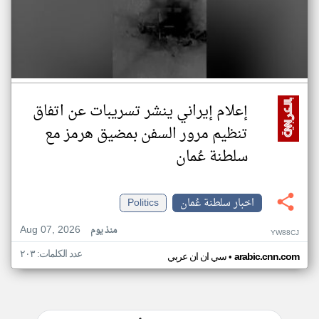
إعلام إيراني ينشر تسريبات عن اتفاق
تنظيم مرور السفن بمضيق هرمز مع
سلطنة عُمان
اخبار سلطنة عُمان
Politics
Aug 07, 2026
منذ يوم
YW88CJ
عدد الكلمات: ٢٠٣
•
arabic.cnn.com
سي ان ان عربي