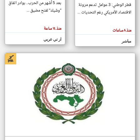
بعد 5 أشهر من الحرب.. بوادر اتفاق
قطر الوطني: 3 عوامل تدعم مرونة
"وشيك" لفتح مضيق ...
الاقتصاد الأمريكي رغم التحديات ...
klyoum.com
تغيير الدولة
منذ ١٤ ساعة
تعبر
مصادر الأخبار من سلطنة عُمان
منذ ٨ ساعات
المقالات
الموجوده
اخبار سلطنة عُمان على مدار الساعة
ار تي عربي
هنا عن
مباشر
وجهة
نظر
أهم اخبار سلطنة عُمان العاجلة والمباشرة
كاتبيها.