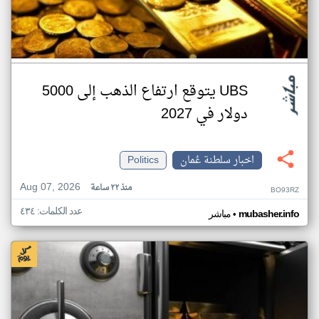
UBS يتوقع ارتفاع الذهب إلى 5000
دولار في 2027
اخبار سلطنة عُمان
Politics
Aug 07, 2026
منذ ٢٢ ساعة
BO93RZ
عدد الكلمات: ٤٣٤
•
mubasher.info
مباشر