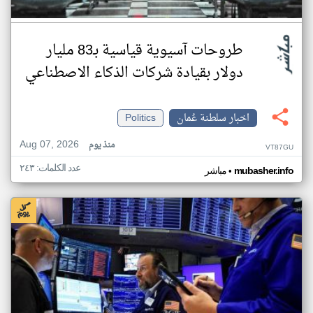
طروحات آسيوية قياسية بـ83 مليار
دولار بقيادة شركات الذكاء الاصطناعي
اخبار سلطنة عُمان
Politics
Aug 07, 2026
منذ يوم
VT87GU
عدد الكلمات: ٢٤٣
•
mubasher.info
مباشر