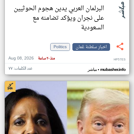
البرلمان العربي يدين هجوم الحوثيين
على نجران ويؤكد تضامنه مع
السعودية
اخبار سلطنة عُمان
Politics
Aug 08, 2026
منذ ٢٠ ساعة
HP57ES
عدد الكلمات: ٧٧
•
mubasher.info
مباشر