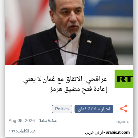
عراقجي: الاتفاق مع عُمان لا يعني
إعادة فتح مضيق هرمز
اخبار سلطنة عُمان
Politics
Aug 08, 2026
منذ ١٤ ساعة
QQ88TG
عدد الكلمات: ١٩٩
•
arabic.rt.com
ار تي عربي