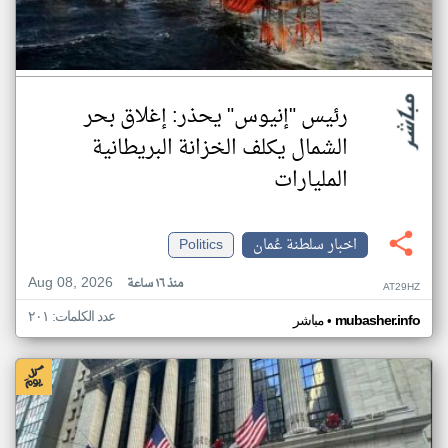
رئيس "إنيوس" يحذر: إغلاق بحر
الشمال يكلف الخزانة البريطانية
المليارات
اخبار سلطنة عُمان
Politics
Aug 08, 2026
منذ ١٦ ساعة
AT29HZ
عدد الكلمات: ٢٠١
•
mubasher.info
مباشر