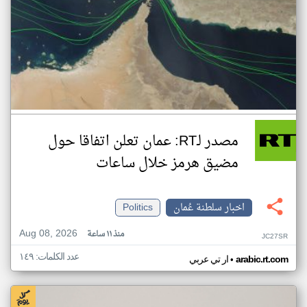
مصدر لـRT: عمان تعلن اتفاقا حول
مضيق هرمز خلال ساعات
اخبار سلطنة عُمان
Politics
Aug 08, 2026
منذ ١١ ساعة
JC27SR
عدد الكلمات: ١٤٩
•
arabic.rt.com
ار تي عربي