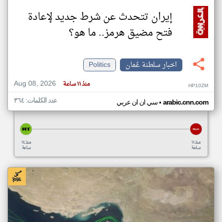
إيران تتحدث عن شرط جديد لإعادة
فتح مضيق هرمز.. ما هو؟
اخبار سلطنة عُمان
Politics
Aug 08, 2026
منذ ١١ ساعة
HP10ZM
عدد الكلمات: ٣٦٤
•
arabic.cnn.com
سي ان ان عربي
منذ ١١
منذ ١٤
ساعة
ساعة