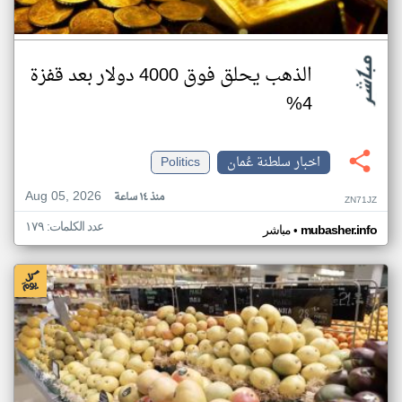
الذهب يحلق فوق 4000 دولار بعد قفزة
4%
اخبار سلطنة عُمان
Politics
Aug 05, 2026
منذ ١٤ ساعة
ZN71JZ
عدد الكلمات: ١٧٩
•
mubasher.info
مباشر