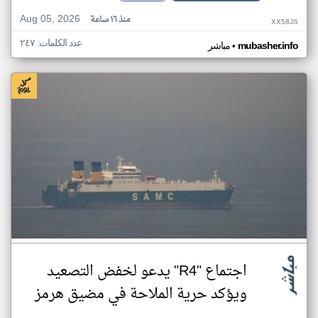
Aug 05, 2026
منذ ١٦ ساعة
XX58JS
عدد الكلمات: ٢٤٧
•
mubasher.info
مباشر
اجتماع "R4" يدعو لخفض التصعيد
ويؤكد حرية الملاحة في مضيق هرمز