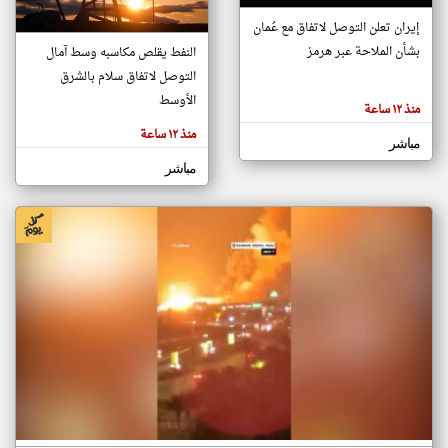
إيران تعلن التوصل لاتفاق مع عُمان
بشأن الملاحة عبر هرمز
النفط يقلص مكاسبه وسط آمال
klyoum.com
تغيير الدولة
التوصل لاتفاق سلام بالشرق
تعبر
مصادر الأخبار من سلطنة عُمان
الأوسط
المقالات
منذ ١٢ ساعة
الموجوده
اخبار سلطنة عُمان على مدار الساعة
هنا عن
منذ ١٢ ساعة
وجهة
مباشر
نظر
أهم اخبار سلطنة عُمان العاجلة والمباشرة
كاتبيها.
مباشر