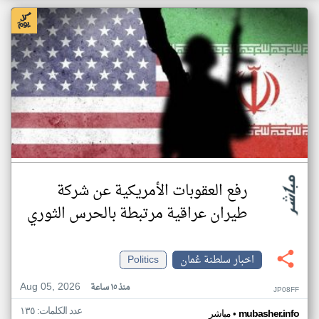
رفع العقوبات الأمريكية عن شركة
طيران عراقية مرتبطة بالحرس الثوري
اخبار سلطنة عُمان
Politics
Aug 05, 2026
منذ ١٥ ساعة
JP08FF
عدد الكلمات: ١٣٥
•
mubasher.info
مباشر