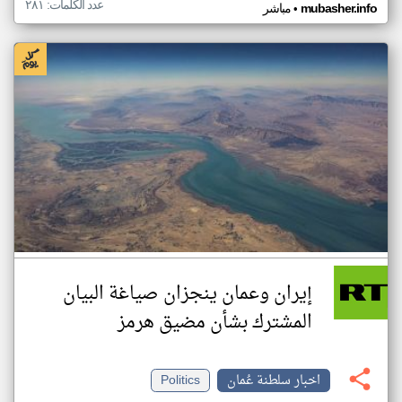
عدد الكلمات: ٢٨١
•
mubasher.info
مباشر
إيران وعمان ينجزان صياغة البيان
المشترك بشأن مضيق هرمز
اخبار سلطنة عُمان
Politics