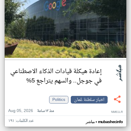
إعادة هيكلة قيادات الذكاء الاصطناعي
في جوجل.. والسهم يتراجع 5%
اخبار سلطنة عُمان
Politics
Aug 05, 2026
منذ ١٣ ساعة
NM61LR
عدد الكلمات: ١٩١
•
mubasher.info
مباشر