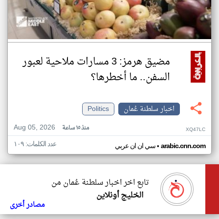
مضيق هرمز: 3 مسارات ملاحية لعبور
السفن.. ما أخطرها؟
اخبار سلطنة عُمان
Politics
Aug 05, 2026
منذ ١٥ ساعة
XQ47LC
عدد الكلمات: ١٠٩
•
arabic.cnn.com
سي ان ان عربي
تابع اخر اخبار سلطنة عُمان من
الخليج أونلاين
مصادر أخرى