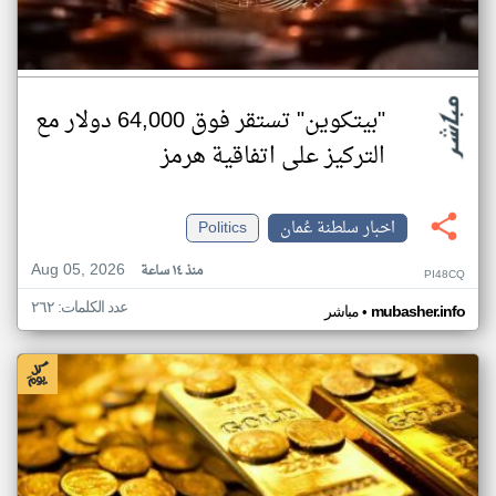
"بيتكوين" تستقر فوق 64,000 دولار مع
التركيز على اتفاقية هرمز
اخبار سلطنة عُمان
Politics
Aug 05, 2026
منذ ١٤ ساعة
PI48CQ
عدد الكلمات: ٢٦٢
•
mubasher.info
مباشر