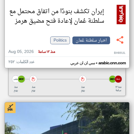
إيران تكشف بنودًا من اتفاق محتمل مع
سلطنة عُمان لإعادة فتح مضيق هرمز
اخبار سلطنة عُمان
Politics
Aug 05, 2026
منذ ١٣ ساعة
BH86UL
عدد الكلمات: ٢٥٢
•
arabic.cnn.com
سي ان ان عربي
منذ ١٣
منذ
منذ
منذ
ساعة
يوم
يوم
يوم