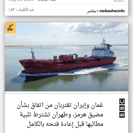
منذ ٧ ساعات
AL45LL
عدد الكلمات: ١٥٣
•
mubasher.info
مباشر
عُمان وإيران تقتربان من اتفاق بشأن
مضيق هرمز، وطهران تشترط تلبية
مطالبها قبل إعادة فتحه بالكامل