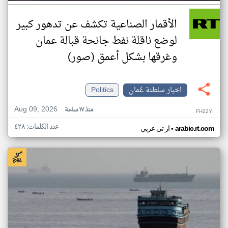
الأقمار الصناعية تكشف عن تدهور كبير
لوضع ناقلة نفط جانحة قبالة عمان
وغرقها بشكل أعمق (صور)
اخبار سلطنة عُمان
Politics
Aug 09, 2026
منذ ١٧ ساعة
FH22YI
عدد الكلمات: ٤٢٨
•
arabic.rt.com
ار تي عربي