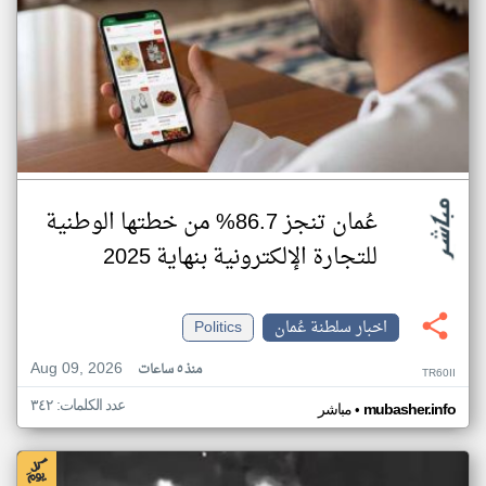
عُمان تنجز 86.7% من خطتها الوطنية
للتجارة الإلكترونية بنهاية 2025
اخبار سلطنة عُمان
Politics
Aug 09, 2026
منذ ٥ ساعات
TR60II
عدد الكلمات: ٣٤٢
•
mubasher.info
مباشر