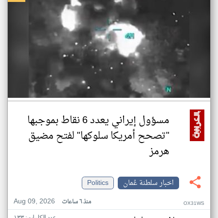
مسؤول إيراني يعدد 6 نقاط بموجبها
"تصحح أمريكا سلوكها" لفتح مضيق
هرمز
اخبار سلطنة عُمان
Politics
Aug 09, 2026
منذ ٦ ساعات
OX31WS
عدد الكلمات: ١٣٣