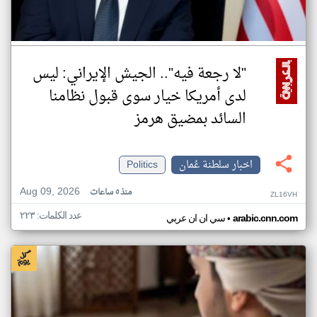
"لا رجعة فيه".. الجيش الإيراني: ليس
لدى أمريكا خيار سوى قبول نظامنا
السائد بمضيق هرمز
اخبار سلطنة عُمان
Politics
Aug 09, 2026
منذ ٥ ساعات
ZL16VH
عدد الكلمات: ٢٢٣
•
arabic.cnn.com
سي ان ان عربي