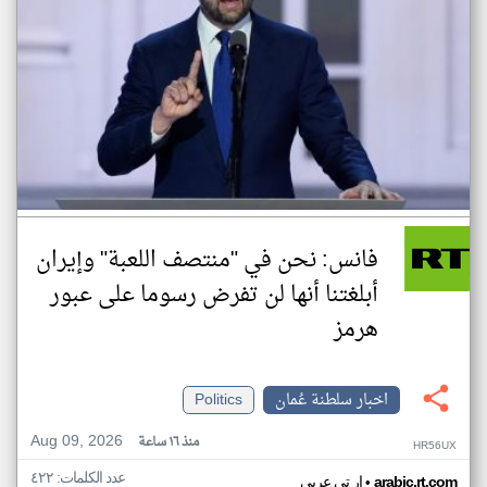
فانس: نحن في "منتصف اللعبة" وإيران
أبلغتنا أنها لن تفرض رسوما على عبور
هرمز
اخبار سلطنة عُمان
Politics
Aug 09, 2026
منذ ١٦ ساعة
HR56UX
عدد الكلمات: ٤٢٢
•
arabic.rt.com
ار تي عربي