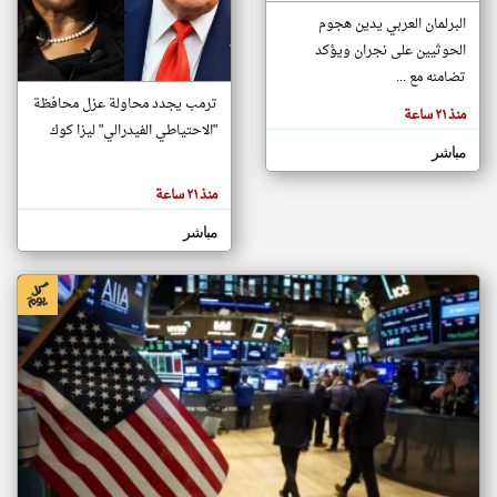
البرلمان العربي يدين هجوم
الحوثيين على نجران ويؤكد
klyoum.com
تضامنه مع ...
تغيير الدولة
تعبر
ترمب يجدد محاولة عزل محافظة
مصادر الأخبار من سلطنة عُمان
منذ ٢١ ساعة
المقالات
الموجوده
"الاحتياطي الفيدرالي" ليزا كوك
اخبار سلطنة عُمان على مدار الساعة
هنا عن
مباشر
وجهة
نظر
أهم اخبار سلطنة عُمان العاجلة والمباشرة
كاتبيها.
منذ ٢١ ساعة
مباشر