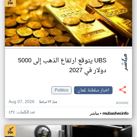
UBS يتوقع ارتفاع الذهب إلى 5000
دولار في 2027
اخبار سلطنة عُمان
Politics
Aug 07, 2026
منذ ٢٣ ساعة
BO93RZ
عدد الكلمات: ٤٣٤
•
mubasher.info
مباشر