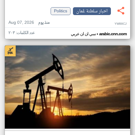
اخبار سلطنة عُمان
Politics
Aug 07, 2026
منذ يوم
YW88CJ
عدد الكلمات: ٢٠٣
•
arabic.cnn.com
سي ان ان عربي