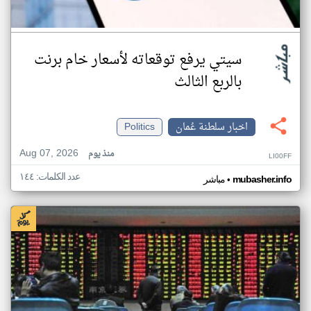
سيتي يرفع توقعاته لأسعار خام برنت
بالربع الثالث
اخبار سلطنة عُمان
Politics
Aug 07, 2026
منذ يوم
LI00FF
عدد الكلمات: ١٤٤
•
mubasher.info
مباشر