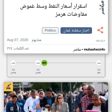
اسقرار أسعار النفط وسط غموض
مفاوضات هرمز
اخبار سلطنة عُمان
Politics
Aug 07, 2026
منذ يوم
YB72LT
عدد الكلمات: ٢٢٤
•
mubasher.info
مباشر
منذ
منذ
منذ
يوم
يومين
يومين