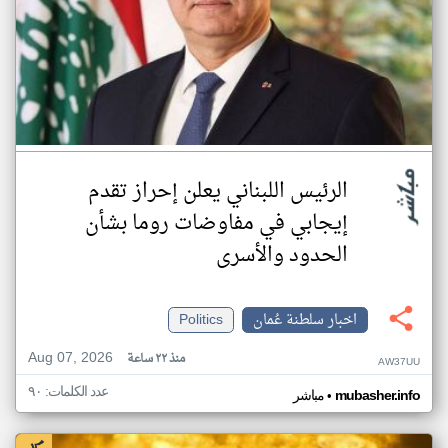
الرئيس اللبناني يعلن إحراز تقدم
إيجابي في مفاوضات روما بشأن
الحدود والأسرى
اخبار سلطنة عُمان
Politics
Aug 07, 2026
منذ ٢٢ ساعة
AW37UU
عدد الكلمات: ٩٠
•
mubasher.info
مباشر