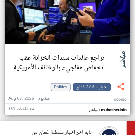
تراجع عائدات سندات الخزانة عقب
انخفاض مفاجيء بالوظائف الأمريكية
اخبار سلطنة عُمان
Politics
Aug 07, 2026
منذ يوم
UO06SQ
عدد الكلمات: ١٨٦
•
mubasher.info
مباشر
تابع اخر اخبار سلطنة عُمان من