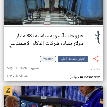
طروحات آسيوية قياسية بـ83 مليار
دولار بقيادة شركات الذكاء الاصطناعي
اخبار سلطنة عُمان
Politics
Aug 07, 2026
منذ يوم
VT87GU
عدد الكلمات: ٢٤٣
•
mubasher.info
مباشر