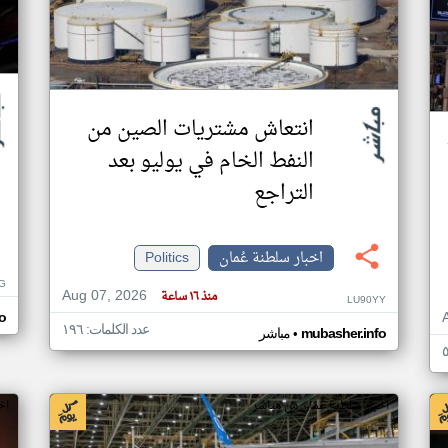
انتعاش مشتريات الصين من
النفط الخام في يوليو بعد
التراجع
اخبار سلطنة عُمان
Politics
G
Aug 07, 2026
منذ ١٦ ساعة
LU90YY
o
عدد الكلمات: ١٩٦
•
mubasher.info
مباشر
اخبار سلطنة عُمان من مباشر
اخ