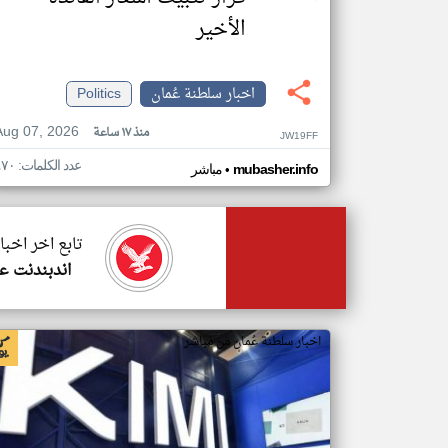
الأخير
اخبار سلطنة عُمان
Politics
Aug 07, 2026
منذ ١٧ ساعة
JW19FF
عدد الكلمات: ٤٧٠
•
mubasher.info
مباشر
تابع اخر اخبا
اندبندنت ع
اخبار سلطنة عُمان من مباشر