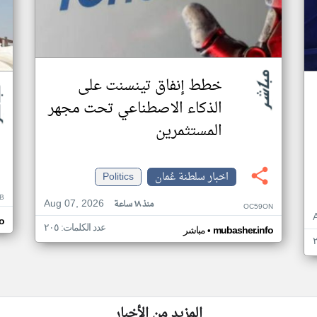
خطط إنفاق تينسنت على
الذكاء الاصطناعي تحت مجهر
المستثمرين
اخبار سلطنة عُمان
Politics
B
Aug 07, 2026
منذ ١٨ ساعة
OC59ON
o
عدد الكلمات: ٢٠٥
•
mubasher.info
مباشر
المزيد من الأخبار