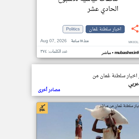
الحادي عشر
اخبار سلطنة عُمان
Politics
Aug 07, 2026
منذ ١٨ ساعة
MK83L
عدد الكلمات: ٣٧٤
•
mubasher.inf
مباشر
 اخبار سلطنة عُمان من
عربي
مصادر أخرى
بار سلطنة عُمان من مباشر