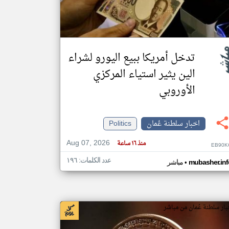
klyoum.com
تغيير الدولة
مصادر الأخبار من سلطنة عُمان
تدخل أمريكا ببيع اليورو لشراء
اخبار سلطنة عُمان على مدار الساعة
الين يثير استياء المركزي
أهم اخبار سلطنة عُمان العاجلة والمباشرة
الأوروبي
اخبار سلطنة عُمان
Politics
Aug 07, 2026
منذ ١٦ ساعة
EB90K
عدد الكلمات: ١٩٦
•
mubasher.inf
مباشر
بار سلطنة عُمان من مباشر