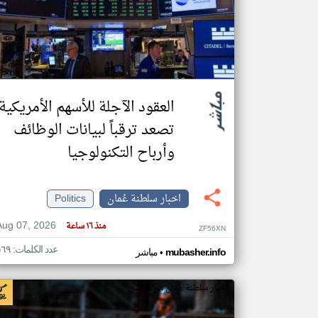
تعبر
المقالات
الموجوده
هنا عن
وجهة
العقود الآجلة للأسهم الأمريكية
نظر
كاتبيها.
تصعد ترقباً لبيانات الوظائف
وأرباح التكنولوجيا
اخبار سلطنة عُمان
Politics
Aug 07, 2026
منذ ١٦ ساعة
ZF56XN
عدد الكلمات: ٥٦٩
•
mubasher.info
مباشر
اخبار سلطنة عُمان من مباشر