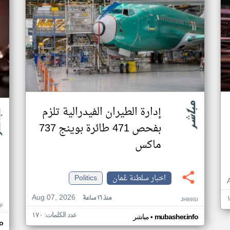
إدارة الطيران الفيدرالية تلزم
بفحص 471 طائرة بوينج 737
ماكس
اخبار سلطنة عُمان
Politics
Aug 07, 2026
منذ ١٦ ساعة
JH89SI
F
عدد الكلمات: ١٧٠
•
mubasher.info
مباشر
o