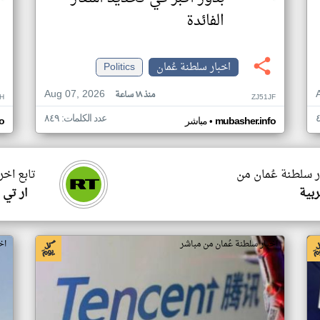
الفائدة
اخبار سلطنة عُمان
Politics
Aug 07, 2026
منذ ١٨ ساعة
H
ZJ51JF
عدد الكلمات: ٨٤٩
•
mubasher.info
مباشر
o
ر سلطنة عُمان من
تابع اخر
ربية
ار تي 
اخبار سلطنة عُمان من مباشر
اخ