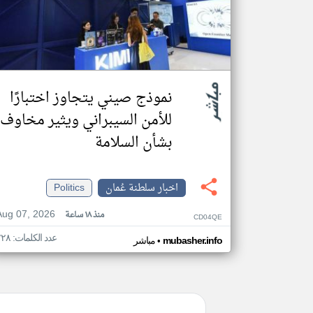
نموذج صيني يتجاوز اختبارًا
للأمن السيبراني ويثير مخاوف
بشأن السلامة
اخبار سلطنة عُمان
Politics
Aug 07, 2026
منذ ١٨ ساعة
CD04QE
عدد الكلمات: ٢٢٨
•
mubasher.info
مباشر