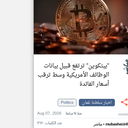
"بيتكوين" ترتفع قبيل بيانات
الوظائف الأمريكية وسط ترقب
أسعار الفائدة
اخبار سلطنة عُمان
Politics
Aug 07, 2026
منذ ١٧ ساعة
OU33D
عدد الكلمات: ٣٦٢
•
mubasher.inf
مباشر