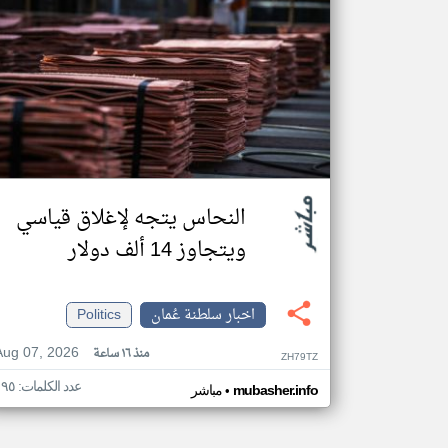
النحاس يتجه لإغلاق قياسي
ويتجاوز 14 ألف دولار
اخبار سلطنة عُمان
Politics
Aug 07, 2026
منذ ١٦ ساعة
ZH79TZ
عدد الكلمات: ١٩٥
•
mubasher.info
مباشر