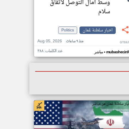
وسط آمال التوصل لاتفاق
سلام
اخبار سلطنة عُمان
Politics
Aug 05, 2026
منذ ٩ ساعات
GT69J
عدد الكلمات: ٣٨٨
•
mubasher.inf
مباشر
بار سلطنة عُمان من مباشر