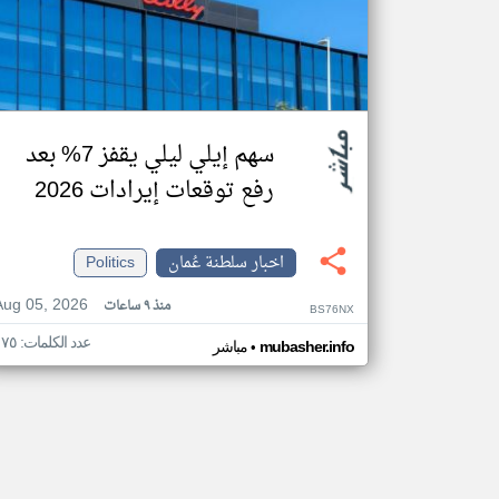
سهم إيلي ليلي يقفز 7% بعد
رفع توقعات إيرادات 2026
اخبار سلطنة عُمان
Politics
Aug 05, 2026
منذ ٩ ساعات
BS76NX
عدد الكلمات: ١٧٥
•
mubasher.info
مباشر