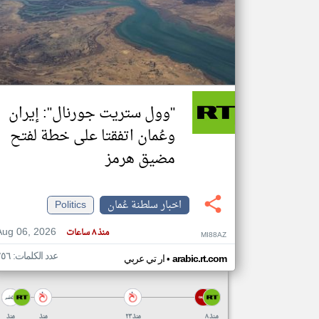
تعبر
المقالات
الموجوده
هنا عن
وجهة
"وول ستريت جورنال": إيران
نظر
كاتبيها.
وعُمان اتفقتا على خطة لفتح
مضيق هرمز
اخبار سلطنة عُمان
Politics
Aug 06, 2026
منذ ٨ ساعات
MI88AZ
عدد الكلمات: ٢٥٦
•
arabic.rt.com
ار تي عربي
منذ ٨
منذ ٢٣
منذ
منذ