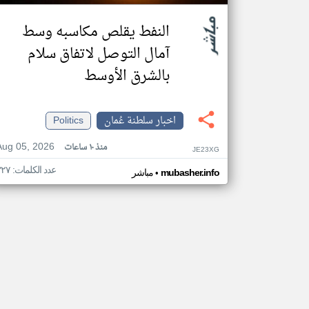
النفط يقلص مكاسبه وسط
آمال التوصل لاتفاق سلام
بالشرق الأوسط
اخبار سلطنة عُمان
Politics
Aug 05, 2026
منذ ١٠ ساعات
JE23XG
عدد الكلمات: ٣٢٧
•
mubasher.info
مباشر