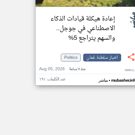
إعادة هيكلة قيادات الذكاء
الاصطناعي في جوجل..
والسهم يتراجع 5%
اخبار سلطنة عُمان
Politics
Aug 05, 2026
منذ ١١ ساعة
NM61L
عدد الكلمات: ١٩١
•
mubasher.inf
مباشر