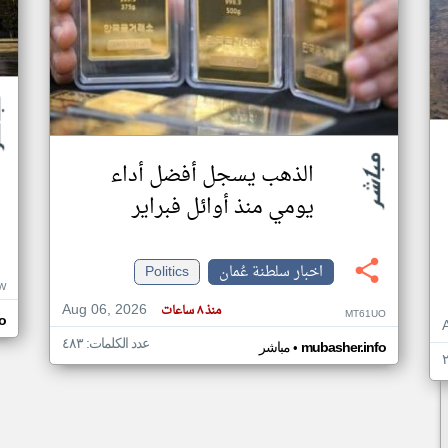
الذهب يسجل أفضل أداء
يومي منذ أوائل فبراير
اخبار سلطنة عُمان
Politics
W
Aug 06, 2026
منذ ٨ ساعات
MT61UO
o
عدد الكلمات: ٤٨٣
•
mubasher.info
مباشر