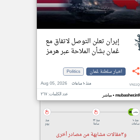
إيران تعلن التوصل لاتفاق مع
عُمان بشأن الملاحة عبر هرمز
اخبار سلطنة عُمان
Politics
Aug 05, 2026
منذ ١٠ ساعات
VN11Q
عدد الكلمات: ٢٦٧
•
mubasher.inf
مباشر
منذ ١٠
منذ ٢٣
منذ
ساعات
ساعة
يوم
و٣مقالات مشابهة من مصادر أخرى