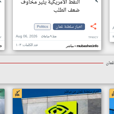
النفط الأمريكية يثير مخاوف
ضعف الطلب
اخبار سلطنة عُمان
Politics
Aug 06, 2026
منذ ٩ ساعات
Y
TP90CY
عدد الكلمات: ١٠٣
•
mubasher.info
مباشر
o
ُمان
اخبار سلطنة عُمان من مباشر
اخ