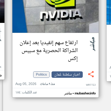
ارتفاع سهم إنفيديا بعد إعلان
الشراكة الحصرية مع سبيس
إكس
K
اخبار سلطنة عُمان
Politics
o
Aug 05, 2026
منذ ٩ ساعات
WR77ZJ
عدد الكلمات: ١٨٤
•
mubasher.info
مباشر