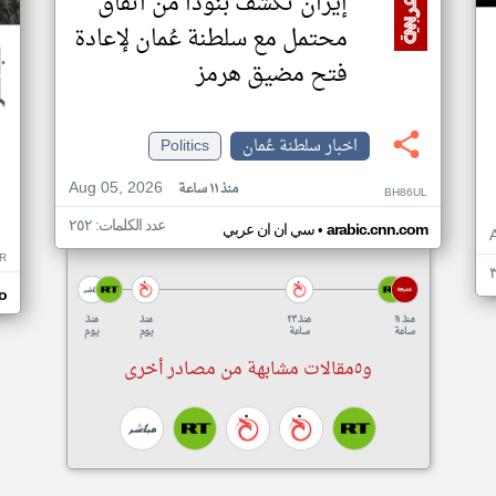
إيران تكشف بنودًا من اتفاق
محتمل مع سلطنة عُمان لإعادة
فتح مضيق هرمز
اخبار سلطنة عُمان
Politics
Aug 05, 2026
منذ ١١ ساعة
BH86UL
عدد الكلمات: ٢٥٢
•
arabic.cnn.com
سي ان ان عربي
R
o
منذ ١١
منذ ٢٣
منذ
منذ
ساعة
ساعة
يوم
يوم
و٥مقالات مشابهة من مصادر أخرى