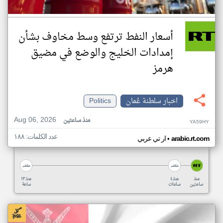
أسعار النفط ترتفع وسط مخاوف بشأن
إمدادات الخليج والوضع في مضيق
هرمز
اخبار سلطنة عُمان
Politics
Aug 06, 2026
منذ ساعتين
YA59HY
عدد الكلمات: ١٨٨
•
arabic.rt.com
ار تي عربي
منذ
منذ ٤
منذ ١٣
ساعتين
ساعات
ساعة