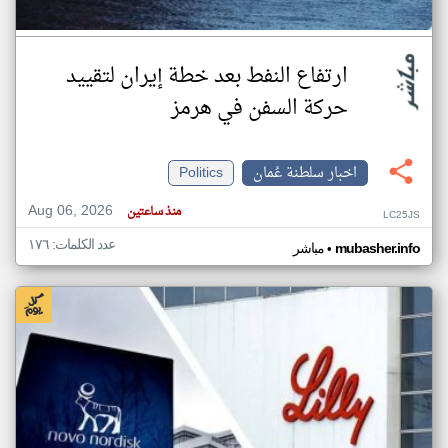
ارتفاع النفط بعد خطة إيران لتقييد
حركة السفن في هرمز
اخبار سلطنة عُمان
Politics
Aug 06, 2026
منذ ساعتين
LC25JS
عدد الكلمات: ١٧٦
•
mubasher.info
مباشر