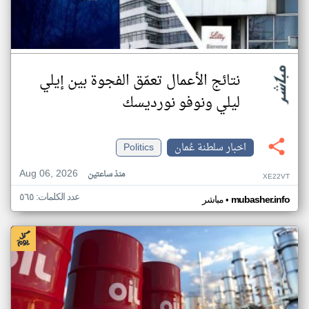
نتائج الأعمال تعمّق الفجوة بين إيلي
ليلي ونوفو نورديسك
اخبار سلطنة عُمان
Politics
Aug 06, 2026
منذ ساعتين
XE22VT
عدد الكلمات: ٥٦٥
•
mubasher.info
مباشر