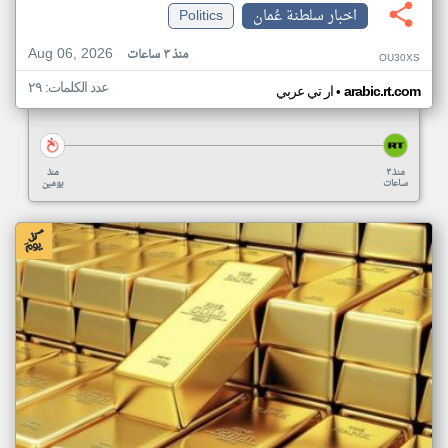
اخبار سلطنة عُمان
Politics
Aug 06, 2026
منذ ٣ ساعات
OU30XS
عدد الكلمات: ٢٩
•
arabic.rt.com
ار تي عربي
منذ ٣
منذ
ساعات
يومين