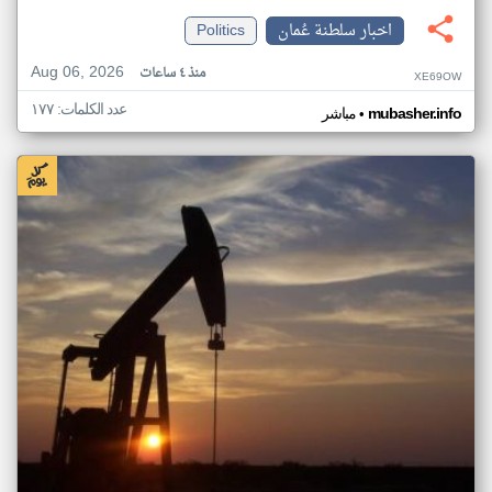
اخبار سلطنة عُمان
Politics
Aug 06, 2026
منذ ٤ ساعات
XE69OW
عدد الكلمات: ١٧٧
•
mubasher.info
مباشر