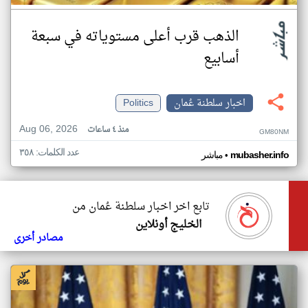
الذهب قرب أعلى مستوياته في سبعة
أسابيع
اخبار سلطنة عُمان
Politics
Aug 06, 2026
منذ ٤ ساعات
GM80NM
عدد الكلمات: ٣٥٨
•
mubasher.info
مباشر
تابع اخر اخبار سلطنة عُمان من
الخليج أونلاين
مصادر أخرى