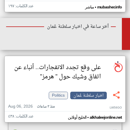
عدد الكلمات: ١٩٧
•
mubasher.info
مباشر
أخر ساعة في اخبار سلطنة عُمان
على وقع تجدد الانفجارات.. أنباء عن
اتفاق وشيك حول " هرمز"
اخبار سلطنة عُمان
Politics
Aug 06, 2026
منذ ٣ ساعات
LW58GO
عدد الكلمات: ٤٣٨
•
alkhaleejonline.net
الخليج أونلاين