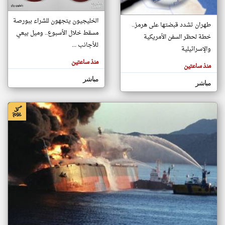
الخليجيون يتجهون للشراء ببورصة
طهران تشدد قبضتها على هرمز..
klyoum.com
مسقط خلال الأسبوع.. وميل بيعي
تغيير الدولة
خطة لحظر السفن الأمريكية
للأجانب ...
تعبر
مصادر الأخبار من سلطنة عُمان
والإسرائيلية
المقالات
الموجوده
منذ ساعتين
اخبار سلطنة عُمان على مدار الساعة
هنا عن
منذ ساعتين
وجهة
نظر
أهم اخبار سلطنة عُمان العاجلة والمباشرة
مباشر
كاتبيها.
مباشر