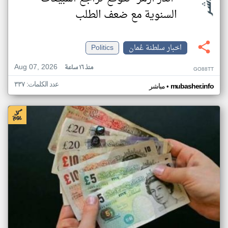
السنوية مع ضعف الطلب
اخبار سلطنة عُمان
Politics
Aug 07, 2026
منذ ١٦ ساعة
GO88TT
عدد الكلمات: ٣٣٧
•
mubasher.info
مباشر