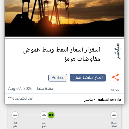
اسقرار أسعار النفط وسط غموض
مفاوضات هرمز
اخبار سلطنة عُمان
Politics
Aug 07, 2026
منذ ١٤ ساعة
YB72LT
عدد الكلمات: ٢٢٤
•
mubasher.info
مباشر
منذ ١٤
منذ
منذ
ساعة
يوم
يوم