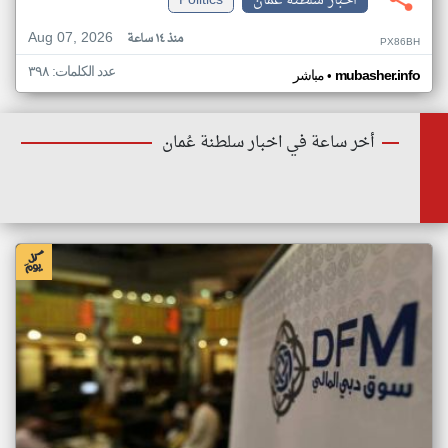
اخبار سلطنة عُمان
Politics
Aug 07, 2026
منذ ١٤ ساعة
PX86BH
عدد الكلمات: ٣٩٨
•
mubasher.info
مباشر
أخر ساعة في اخبار سلطنة عُمان