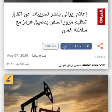
إعلام إيراني ينشر تسريبات عن اتفاق
تنظيم مرور السفن بمضيق هرمز مع
سلطنة عُمان
اخبار سلطنة عُمان
Politics
Aug 07, 2026
منذ ١٣ ساعة
YW88CJ
عدد الكلمات: ٢٠٣
•
arabic.cnn.com
سي ان ان عربي