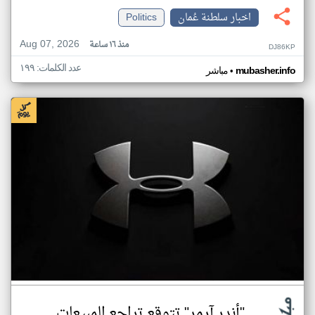
اخبار سلطنة عُمان
Politics
Aug 07, 2026
منذ ١٦ ساعة
DJ86KP
عدد الكلمات: ١٩٩
•
mubasher.info
مباشر
"أندر آرمر" تتوقع تراجع المبيعات