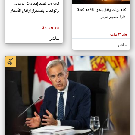
الحروب تهدد إمدادات الوقود..
خام برنت يقفز بنحو 5% مع خطة
وتوقعات باستمرار ارتفاع الأسعار
إدارة مضيق هرمز
klyoum.com
تغيير الدولة
تعبر
منذ ١٤ ساعة
مصادر الأخبار من سلطنة عُمان
المقالات
منذ ١٣ ساعة
الموجوده
اخبار سلطنة عُمان على مدار الساعة
هنا عن
مباشر
وجهة
مباشر
نظر
أهم اخبار سلطنة عُمان العاجلة والمباشرة
كاتبيها.