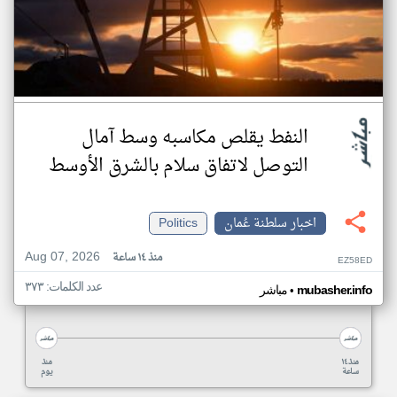
النفط يقلص مكاسبه وسط آمال
التوصل لاتفاق سلام بالشرق الأوسط
اخبار سلطنة عُمان
Politics
Aug 07, 2026
منذ ١٤ ساعة
EZ58ED
عدد الكلمات: ٣٧٣
•
mubasher.info
مباشر
منذ ١٤
منذ
ساعة
يوم