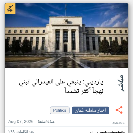
يارديني: ينبغي على الفيدرالي تبني
نهجاً أكثر تشدداً
اخبار سلطنة عُمان
Politics
Aug 07, 2026
منذ ١٤ ساعة
ZM73GE
عدد الكلمات: ٢٨٩
mubasher.info
مباشر