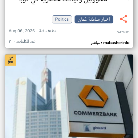
اخبار سلطنة عُمان
Politics
Aug 06, 2026
منذ ١٥ ساعة
WI76UO
عدد الكلمات: ٢٠٠
•
mubasher.info
مباشر