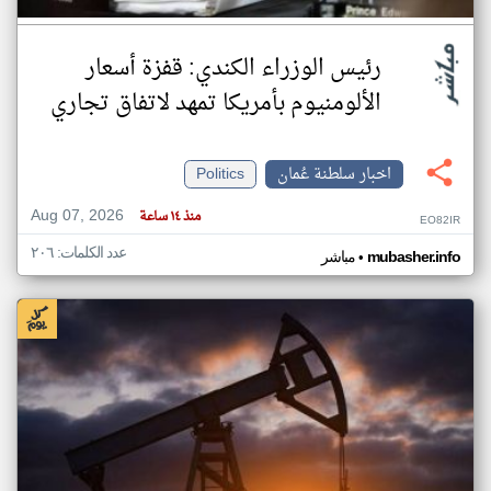
رئيس الوزراء الكندي: قفزة أسعار
الألومنيوم بأمريكا تمهد لاتفاق تجاري
اخبار سلطنة عُمان
Politics
Aug 07, 2026
منذ ١٤ ساعة
EO82IR
عدد الكلمات: ٢٠٦
•
mubasher.info
مباشر