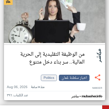
من الوظيفة التقليدية إلى الحرية
المالية.. سر بناء دخل متنوع
اخبار سلطنة عُمان
Politics
Aug 06, 2026
منذ ١٥ ساعة
NM80ER
عدد الكلمات: ٣٩٦
•
mubasher.info
مباشر