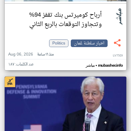
أرباح كوميرتس بنك تقفز 94%
وتتجاوز التوقعات بالربع الثاني
اخبار سلطنة عُمان
Politics
Aug 06, 2026
منذ ١٦ ساعة
LV75DI
عدد الكلمات: ١٨٧
•
mubasher.info
مباشر