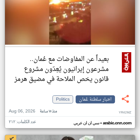
بعيداً عن المفاوضات مع عُمان..
مشرعون إيرانيون يُعِدّون مشروع
قانون يخص الملاحة في مضيق هرمز
اخبار سلطنة عُمان
Politics
Aug 06, 2026
منذ ١٥ ساعة
YR42MZ
عدد الكلمات: ٢١٢
•
arabic.cnn.com
سي ان ان عربي