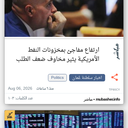
ارتفاع مفاجئ بمخزونات النفط
الأمريكية يثير مخاوف ضعف الطلب
اخبار سلطنة عُمان
Politics
Aug 06, 2026
منذ ٦ ساعات
TP90CY
عدد الكلمات: ١٠٣
•
mubasher.info
مباشر