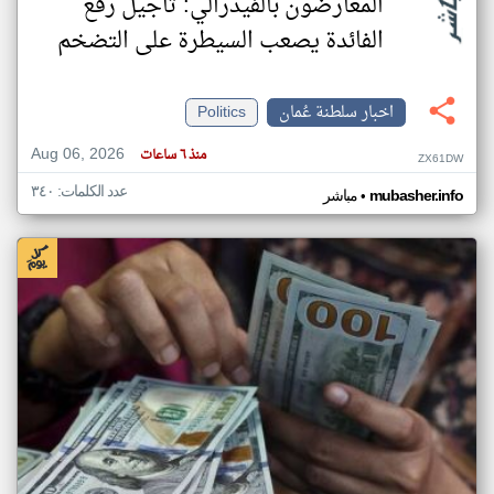
المعارضون بالفيدرالي: تأجيل رفع
الفائدة يصعب السيطرة على التضخم
اخبار سلطنة عُمان
Politics
Aug 06, 2026
منذ ٦ ساعات
ZX61DW
عدد الكلمات: ٣٤٠
•
mubasher.info
مباشر