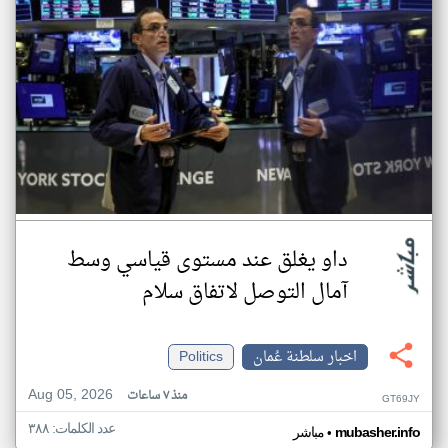
داو يغلق عند مستوى قياسي وسط
آمال التوصل لاتفاق سلام
اخبار سلطنة عُمان
Politics
Aug 05, 2026
منذ ٧ ساعات
GT69JY
عدد الكلمات: ٣٨٨
•
mubasher.info
مباشر