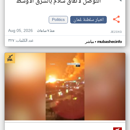
التوصل لاتفاق سلام بالشرق الأوسط
اخبار سلطنة عُمان
Politics
Aug 05, 2026
منذ ٧ ساعات
JE23XG
عدد الكلمات: ٣٢٧
•
mubasher.info
مباشر