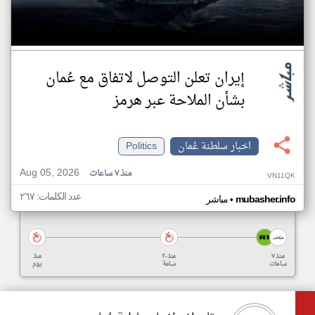
إيران تعلن التوصل لاتفاق مع عُمان
بشأن الملاحة عبر هرمز
اخبار سلطنة عُمان
Politics
Aug 05, 2026
منذ ٧ ساعات
VN11QK
عدد الكلمات: ٢٦٧
•
mubasher.info
مباشر
منذ ٧
منذ ٢٠
منذ
ساعات
ساعة
يوم