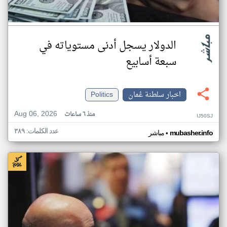
الدولار يسجل أدنى مستوياته في
سبعة أسابيع
اخبار سلطنة عُمان
Politics
Aug 06, 2026
منذ ٦ ساعات
IJ50SJ
عدد الكلمات: ٣٨٩
•
mubasher.info
مباشر