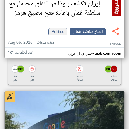
إيران تكشف بنودًا من اتفاق محتمل مع
سلطنة عُمان لإعادة فتح مضيق هرمز
اخبار سلطنة عُمان
Politics
Aug 05, 2026
منذ ٨ ساعات
BH86UL
عدد الكلمات: ٢٥٢
•
arabic.cnn.com
سي ان ان عربي
منذ ٨
منذ ٢٠
منذ
منذ
ساعات
ساعة
يوم
يوم