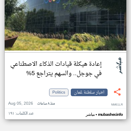
إعادة هيكلة قيادات الذكاء الاصطناعي
في جوجل.. والسهم يتراجع 5%
اخبار سلطنة عُمان
Politics
Aug 05, 2026
منذ ٨ ساعات
NM61LR
عدد الكلمات: ١٩١
•
mubasher.info
مباشر