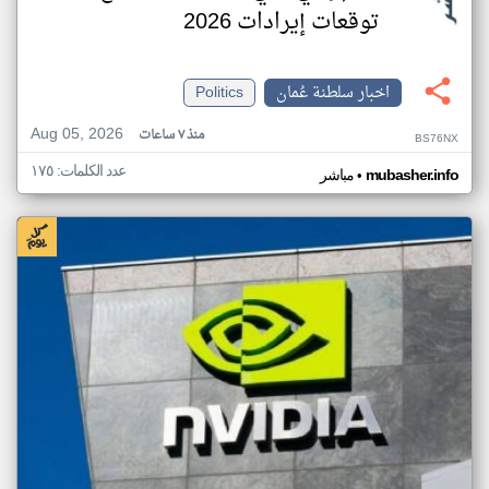
توقعات إيرادات 2026
اخبار سلطنة عُمان
Politics
Aug 05, 2026
منذ ٧ ساعات
BS76NX
عدد الكلمات: ١٧٥
•
mubasher.info
مباشر