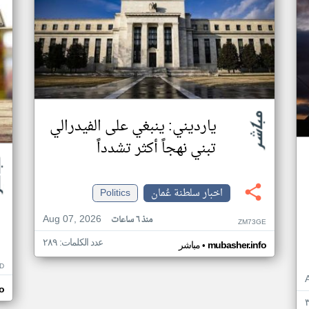
يارديني: ينبغي على الفيدرالي
تبني نهجاً أكثر تشدداً
اخبار سلطنة عُمان
Politics
Aug 07, 2026
منذ ٦ ساعات
ZM73GE
عدد الكلمات: ٢٨٩
•
mubasher.info
مباشر
D
o