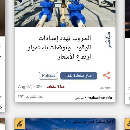
الحروب تهدد إمدادات
الوقود.. وتوقعات باستمرار
ارتفاع الأسعار
اخبار سلطنة عُمان
Politics
Aug 07, 2026
منذ ٦ ساعات
OO78MT
عدد الكلمات: ٣٩٣
•
R
mubasher.info
مباشر
o
اخبار سلطنة عُمان من مباشر
اخ