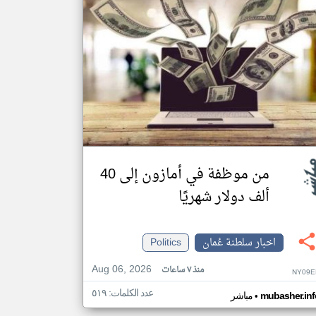
من موظفة في أمازون إلى 40
ألف دولار شهريًا
اخبار سلطنة عُمان
Politics
Aug 06, 2026
منذ ٧ ساعات
NY09E
عدد الكلمات: ٥١٩
•
mubasher.inf
مباشر