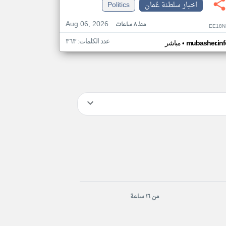
اخبار سلطنة عُمان
Politics
Aug 06, 2026
منذ ٨ ساعات
EE18N
عدد الكلمات: ٣٦٣
•
mubasher.inf
مباشر
من ١٦ ساعة