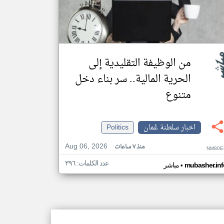
من الوظيفة التقليدية إلى
الحرية المالية.. سر بناء دخل
متنوع
اخبار سلطنة عُمان
Politics
Aug 06, 2026
منذ ٧ ساعات
NM80E
عدد الكلمات: ٣٩٦
•
mubasher.inf
مباشر