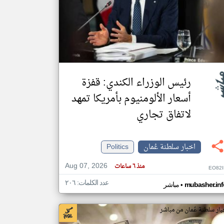
klyoum.com
تغيير الدولة
مصادر الأخبار من سلطنة عُمان
اخبار سلطنة عُمان على مدار الساعة
أهم اخبار سلطنة عُمان العاجلة والمباشرة
رئيس الوزراء الكندي: قفزة
أسعار الألومنيوم بأمريكا تمهد
لاتفاق تجاري
اخبار سلطنة عُمان
Politics
Aug 07, 2026
منذ ٦ ساعات
EO82I
عدد الكلمات: ٢٠٦
•
mubasher.inf
مباشر
بار سلطنة عُمان من مباشر