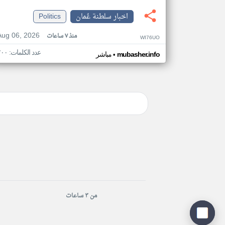
اخبار سلطنة عُمان
Politics
Aug 06, 2026
منذ ٧ ساعات
WI76UO
عدد الكلمات: ٢٠٠
•
mubasher.info
مباشر
من ٣ ساعات