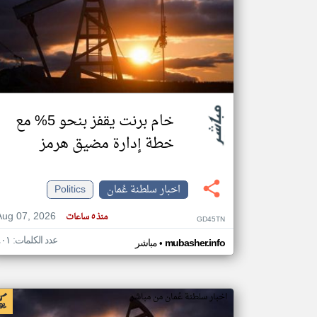
تعبر
المقالات
الموجوده
هنا عن
وجهة
نظر
خام برنت يقفز بنحو 5% مع
كاتبيها.
خطة إدارة مضيق هرمز
اخبار سلطنة عُمان
Politics
Aug 07, 2026
منذ ٥ ساعات
GD45TN
عدد الكلمات: ٤٠١
•
mubasher.info
مباشر
اخبار سلطنة عُمان من مباشر