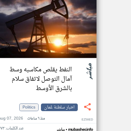
النفط يقلص مكاسبه وسط
آمال التوصل لاتفاق سلام
بالشرق الأوسط
اخبار سلطنة عُمان
Politics
Aug 07, 2026
منذ ٦ ساعات
EZ58ED
عدد الكلمات: ٣٧٣
•
mubasher.info
مباشر