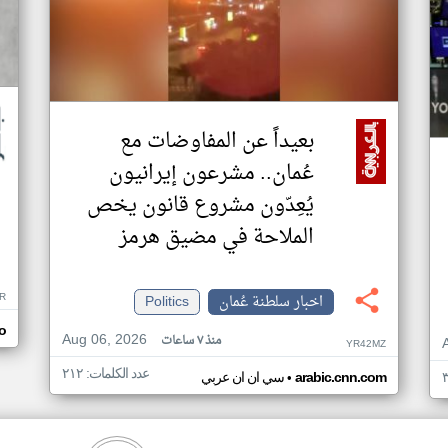
بعيداً عن المفاوضات مع
عُمان.. مشرعون إيرانيون
يُعِدّون مشروع قانون يخص
الملاحة في مضيق هرمز
R
اخبار سلطنة عُمان
Politics
o
Aug 06, 2026
منذ ٧ ساعات
YR42MZ
عدد الكلمات: ٢١٢
•
arabic.cnn.com
سي ان ان عربي