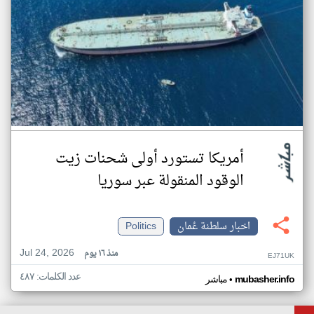
أمريكا تستورد أولى شحنات زيت
الوقود المنقولة عبر سوريا
اخبار سلطنة عُمان
Politics
Jul 24, 2026
منذ ١٦ يوم
EJ71UK
عدد الكلمات: ٤٨٧
•
mubasher.info
مباشر