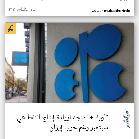
BA59PG
عدد الكلمات: ٢١٥
•
mubasher.info
مباشر
"أوبك+" تتجه لزيادة إنتاج النفط في
سبتمبر رغم حرب إيران