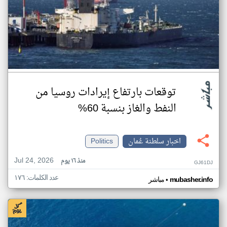
توقعات بارتفاع إيرادات روسيا من
النفط والغاز بنسبة 60%
اخبار سلطنة عُمان
Politics
Jul 24, 2026
منذ ١٦ يوم
GJ61DJ
عدد الكلمات: ١٧٦
•
mubasher.info
مباشر