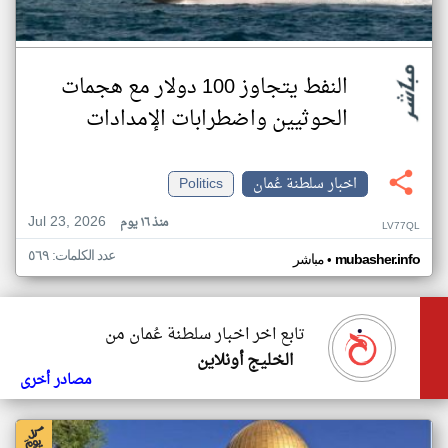
النفط يتجاوز 100 دولار مع هجمات
الحوثيين واضطرابات الإمدادات
اخبار سلطنة عُمان
Politics
Jul 23, 2026
منذ ١٦ يوم
LV77QL
عدد الكلمات: ٥٦٩
•
mubasher.info
مباشر
تابع اخر اخبار سلطنة عُمان من
الخليج أونلاين
مصادر أخرى