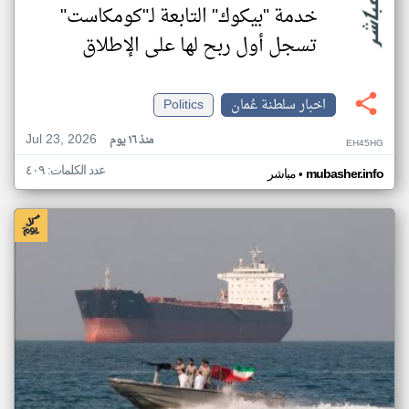
خدمة "بيكوك" التابعة لـ"كومكاست"
تسجل أول ربح لها على الإطلاق
اخبار سلطنة عُمان
Politics
Jul 23, 2026
منذ ١٦ يوم
EH45HG
عدد الكلمات: ٤٠٩
•
mubasher.info
مباشر