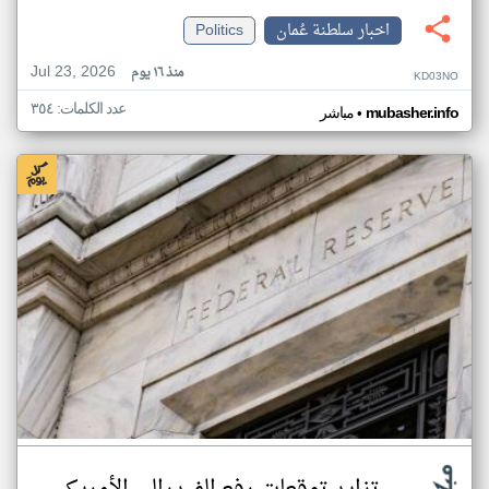
اخبار سلطنة عُمان
Politics
Jul 23, 2026
منذ ١٦ يوم
KD03NO
عدد الكلمات: ٣٥٤
•
mubasher.info
مباشر