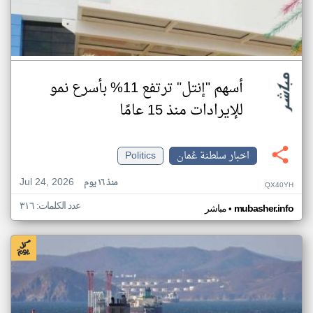
أسهم "إنتل" ترتفع 11% بأسرع نمو
للإيرادات منذ 15 عامًا
اخبار سلطنة عُمان
Politics
Jul 24, 2026
منذ ١٦ يوم
QX40YH
عدد الكلمات: ٣١٦
•
mubasher.info
مباشر