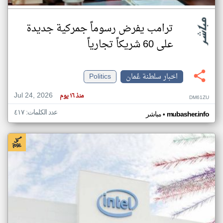
ترامب يفرض رسوماً جمركية جديدة
على 60 شريكاً تجارياً
اخبار سلطنة عُمان
Politics
Jul 24, 2026
منذ ١٦ يوم
DM61ZU
عدد الكلمات: ٤١٧
•
mubasher.info
مباشر