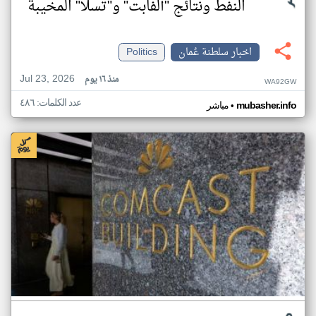
النفط ونتائج "ألفابت" و"تسلا" المخيبة
اخبار سلطنة عُمان
Politics
Jul 23, 2026
منذ ١٦ يوم
WA92GW
عدد الكلمات: ٤٨٦
•
mubasher.info
مباشر